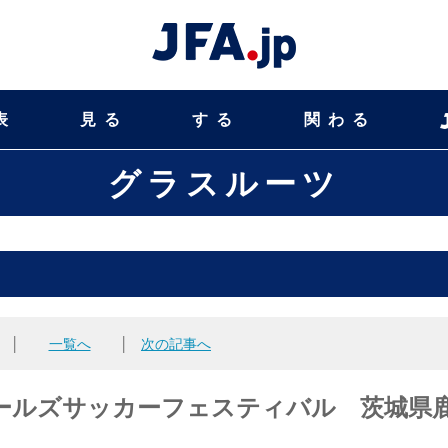
表
見る
する
関わる
グラスルーツ
│
一覧へ
│
次の記事へ
ガールズサッカーフェスティバル 茨城県