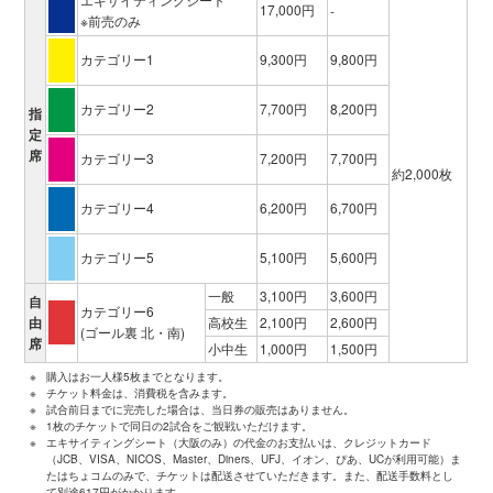
17,000円
-
※前売のみ
カテゴリー1
9,300円
9,800円
カテゴリー2
7,700円
8,200円
指
定
席
カテゴリー3
7,200円
7,700円
約2,000枚
カテゴリー4
6,200円
6,700円
カテゴリー5
5,100円
5,600円
一般
3,100円
3,600円
自
カテゴリー6
由
高校生
2,100円
2,600円
(ゴール裏 北・南)
席
小中生
1,000円
1,500円
※
購入はお一人様5枚までとなります。
※
チケット料金は、消費税を含みます。
※
試合前日までに完売した場合は、当日券の販売はありません。
※
1枚のチケットで同日の2試合をご観戦いただけます。
※
エキサイティングシート（大阪のみ）の代金のお支払いは、クレジットカード
（JCB、VISA、NICOS、Master、Diners、UFJ、イオン、ぴあ、UCが利用可能）ま
たはちょコムのみで、チケットは配送させていただきます。また、配送手数料とし
て別途617円がかかります。