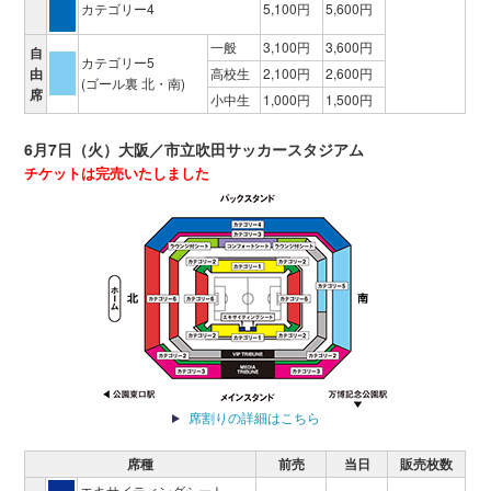
カテゴリー4
5,100円
5,600円
一般
3,100円
3,600円
自
カテゴリー5
由
高校生
2,100円
2,600円
(ゴール裏 北・南)
席
小中生
1,000円
1,500円
6月7日（火）大阪／市立吹田サッカースタジアム
チケットは完売いたしました
席割りの詳細はこちら
席種
前売
当日
販売枚数
エキサイティングシート