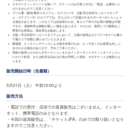
※
エキサイティングシートを除いて、チケットのお引取り方法に「配送」は選択いた
だけませんのでご注意ください。
※
ゴール裏（愛知/豊田スタジアム：カテゴリー5、大阪/市立吹田サッカースタジア
ム：カテゴリー6）のエリアでは、立ち上がって応援されるサポーターがいらっしゃ
る場合があります。このエリアは自由席のため、各エリア内でのお席の移動は可能
ですが、混雑時等は移動が難しい場合もあります。そのため、着席しての観戦をご
希望のお客様は、指定席をお勧めします。
※
大阪／市立吹田サッカースタジアムにおいて、大籏の使用はカテゴリー6ゴール裏の
下層エリア(3階)に限らせていただきます。
※
開場後、ピッチメンテナンスによる散水作業のため、ピッチ近くのお座席は水しぶ
きがかかる場合があります。予めご了承ください。
※
理由の如何にかかわらずオークションまたはインターネットチケットオークション
にかけて転売、または転売を試みる行為が判明した場合、そのチケットは無効とな
ります。
販売開始日時（先着順）
5月21日（土） 午前10:00より
販売方法
・電話での受付・店頭での直接販売はございません。インター
ネット、携帯電話のみとなります。
・今回の追加販売は、「チケットJFA」のみでの取り扱いとなり
ますのでご注意ください。