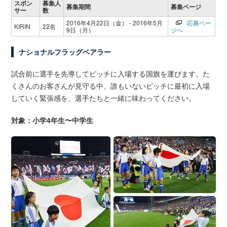
スポン
募集人
募集期間
募集ページ
サー
数
2016年4月22日（金） - 2016年5月
応募ペー
KIRIN
22名
9日（月）
ジへ
ナショナルフラッグベアラー
試合前に選手を先導してピッチに入場する国旗を運びます。た
くさんのお客さんが見守る中、誰もいないピッチに最初に入場
していく緊張感を、選手たちと一緒に味わってください。
対象：小学4年生〜中学生