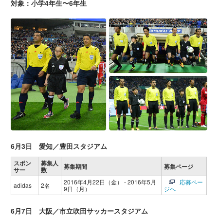
対象：小学4年生〜6年生
6月3日 愛知／豊田スタジアム
スポン
募集人
募集期間
募集ページ
サー
数
2016年4月22日（金） - 2016年5月
応募ペー
adidas
2名
9日（月）
ジへ
6月7日 大阪／市立吹田サッカースタジアム