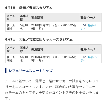
6月3日 愛知／豊田スタジアム
スポン
募集人
募集期間
募集ページ
サー
数
朝日新
5組10
2016年4月22日（金） - 2016年5月
応募ペー
聞社
名
9日（月）
ジへ
6月7日 大阪／市立吹田サッカースタジアム
スポン
募集人
募集期間
募集ページ
サー
数
朝日新
5組10
2016年4月22日（金） - 2016年5月
応募ペー
聞社
名
9日（月）
ジへ
レフェリーエスコートキッズ
ルールに基づいて、選手と一緒にサッカーの試合を作るレフェ
リーをエスコートします。また、試合前の大事なセレモニー、
両チームのキャプテンを交えたコイントス等のお手伝いをしま
す。