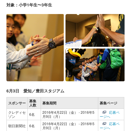
対象：小学1年生〜3年生
6月3日 愛知／豊田スタジアム
募集
スポンサー
募集期間
募集ページ
人数
クレディセ
2016年4月22日（金） - 2016年5
応募ペ
6名
ゾン
月9日（月）
ージへ
2016年4月22日（金） - 2016年5
応募ペ
朝日新聞社
6名
月9日（月）
ージへ