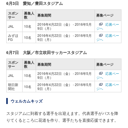
6月3日 愛知／豊田スタジアム
スポン
募集人
募集期間
募集ページ
サー
数
2016年4月22日（金） - 2016年5月
応募ペー
JAL
10名
9日（月）
ジへ
みずほ
2016年4月22日（金） - 2016年5月
応募ペー
10名
FG
9日（月）
ジへ
6月7日 大阪／市立吹田サッカースタジアム
スポン
募集人
募集期間
募集ページ
サー
数
2016年4月22日（金） - 2016年5月
応募ペー
JAL
10名
9日（月）
ジへ
朝日新
2016年4月22日（金） - 2016年5月
応募ペー
10名
聞社
9日（月）
ジへ
ウェルカムキッズ
スタジアムに到着する選手を出迎えます。代表選手がバスを降
りてくるところに花道を作り、選手たちを直接応援できます。