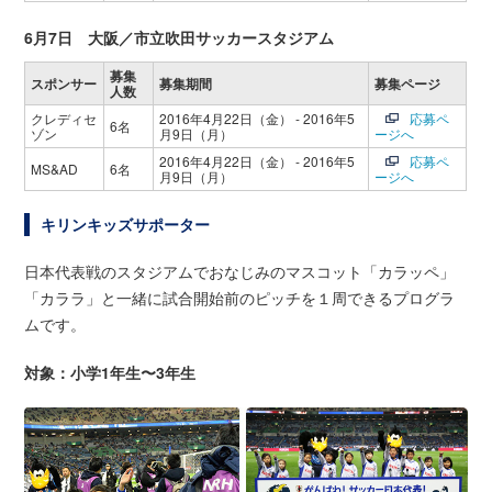
6月7日 大阪／市立吹田サッカースタジアム
募集
スポンサー
募集期間
募集ページ
人数
クレディセ
2016年4月22日（金） - 2016年5
応募ペ
6名
ゾン
月9日（月）
ージへ
2016年4月22日（金） - 2016年5
応募ペ
MS&AD
6名
月9日（月）
ージへ
キリンキッズサポーター
日本代表戦のスタジアムでおなじみのマスコット「カラッペ」
「カララ」と一緒に試合開始前のピッチを１周できるプログラ
ムです。
対象：小学1年生〜3年生