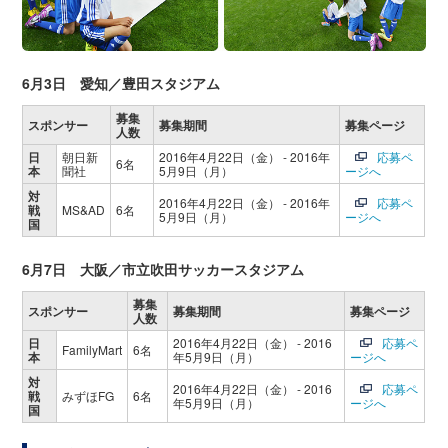
6月3日 愛知／豊田スタジアム
募集
スポンサー
募集期間
募集ページ
人数
日
朝日新
2016年4月22日（金） - 2016年
応募ペ
6名
本
聞社
5月9日（月）
ージへ
対
2016年4月22日（金） - 2016年
応募ペ
戦
MS&AD
6名
5月9日（月）
ージへ
国
6月7日 大阪／市立吹田サッカースタジアム
募集
スポンサー
募集期間
募集ページ
人数
日
2016年4月22日（金） - 2016
応募ペ
FamilyMart
6名
本
年5月9日（月）
ージへ
対
2016年4月22日（金） - 2016
応募ペ
戦
みずほFG
6名
年5月9日（月）
ージへ
国