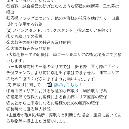
⑤観戦・試合運営の妨げになるような応援の横断幕・垂れ幕の
掲出
⑥応援フラッグについて、他のお客様の視界を妨げたり、自席
以外で使用する行為
(2) メインスタンド、バックスタンド（指定エリアを除く）
①立ち続けての応援
②太鼓等の鳴り物の持込み及び使用
③大旗の持込み及び使用
※大旗を振っての応援は、両ゴール裏エリアの指定場所にてお願
いします。
ゴール裏最前列の一部のエリアでは、振る際・置く際に『ピッ
チ側フェンス』より前に旗を出す事はできません。運営エリア
のためご協力くださいますようお願いいたします。
(3) 席取りに関して
詳細はこちら！
①自由席エリアにおける故意的な席取り・場所取り行為
②指定席で観戦のお客様による自由席エリア座席の確保
③あとからご来場になるお客様のための座席の確保
④長時間に渡る無人状態
※主催者が過剰な場所・席取りと判断した場合、座席に置いてあ
る敷物等を撤去または縮小します。