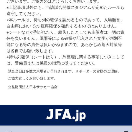
ございます。ご協力のほどよろしくお願いします。
※上記事項以外にも、当該試合開催スタジアムが定めたルールも
遵守してください。
※本ルールは、待ち列の確保を認めるものであって、入場順番、
自由席においての 座席確保を確約するものではありません。
※シートなどが剥がれたり、紛失したとしても主催者は一切の責
任を負いません。風雨等による破損や記入された文字が判別不
能になる等の責任は負いかねますので、あらかじめ荒天対策等
は各自でお願い致します。
※待ち列確保（シートはり）、列整理に関する事項につきまして
は、警備員または係員の指示に従ってください。
試合当日は多数の来場者が予想されます。サポーターの皆様のご理解、
ご協力宜しくお願い致します。
公益財団法人日本サッカー協会