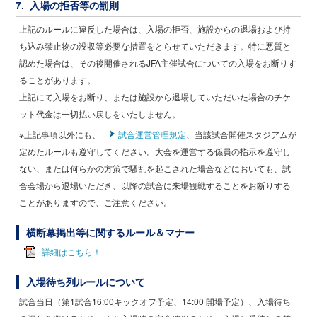
7. 入場の拒否等の罰則
上記のルールに違反した場合は、入場の拒否、施設からの退場および持
ち込み禁止物の没収等必要な措置をとらせていただきます。特に悪質と
認めた場合は、その後開催されるJFA主催試合についての入場をお断りす
ることがあります。
上記にて入場をお断り、または施設から退場していただいた場合のチケ
ット代金は一切払い戻しをいたしません。
※上記事項以外にも、
試合運営管理規定
、当該試合開催スタジアムが
定めたルールも遵守してください。大会を運営する係員の指示を遵守し
ない、または何らかの方策で騒乱を起こされた場合などにおいても、試
合会場から退場いただき、以降の試合に来場観戦することをお断りする
ことがありますので、ご注意ください。
横断幕掲出等に関するルール＆マナー
詳細はこちら！
入場待ち列ルールについて
試合当日（第1試合16:00キックオフ予定、14:00 開場予定）、入場待ち