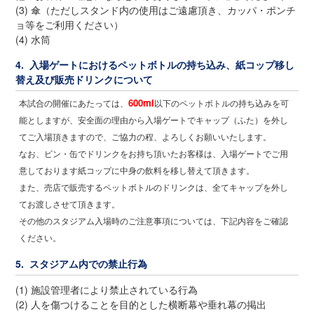
(3) 傘（ただしスタンド内の使用はご遠慮頂き、カッパ・ポンチ
ョ等をご利用ください）
(4) 水筒
4. 入場ゲートにおけるペットボトルの持ち込み、紙コップ移し
替え及び販売ドリンクについて
600ml
本試合の開催にあたっては、
以下のペットボトルの持ち込みを可
能としますが、安全面の理由から入場ゲートでキャップ（ふた）を外し
てご入場頂きますので、ご協力の程、よろしくお願いいたします。
なお、ビン・缶でドリンクをお持ち頂いたお客様は、入場ゲートでご用
意しております紙コップに中身の飲料を移し替えて頂きます。
また、売店で販売するペットボトルのドリンクは、全てキャップを外し
てお渡しさせて頂きます。
その他のスタジアム入場時のご注意事項については、下記内容をご確認
ください。
5. スタジアム内での禁止行為
(1) 施設管理者により禁止されている行為
(2) 人を傷つけることを目的とした横断幕や垂れ幕の掲出