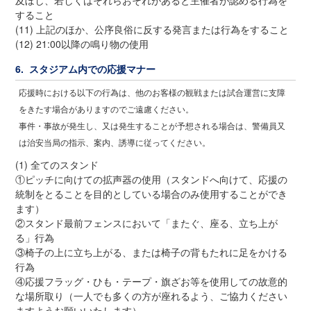
及ぼし、若しくはそれらおそれがあると主催者が認める行為を
すること
(11) 上記のほか、公序良俗に反する発言または行為をすること
(12) 21:00以降の鳴り物の使用
6. スタジアム内での応援マナー
応援時における以下の行為は、他のお客様の観戦または試合運営に支障
をきたす場合がありますのでご遠慮ください。
事件・事故が発生し、又は発生することが予想される場合は、警備員又
は治安当局の指示、案内、誘導に従ってください。
(1) 全てのスタンド
①ピッチに向けての拡声器の使用（スタンドへ向けて、応援の
統制をとることを目的としている場合のみ使用することができ
ます）
②スタンド最前フェンスにおいて「またぐ、座る、立ち上が
る」行為
③椅子の上に立ち上がる、または椅子の背もたれに足をかける
行為
④応援フラッグ・ひも・テープ・旗ざお等を使用しての故意的
な場所取り（一人でも多くの方が座れるよう、ご協力ください
ますようお願いいたします）