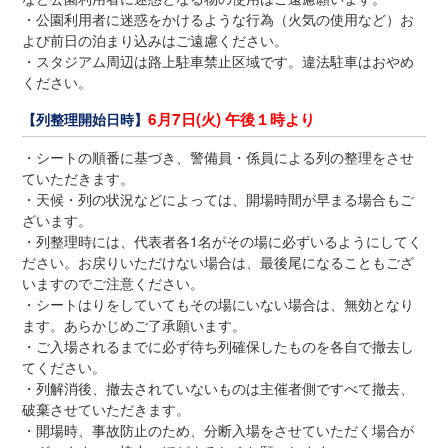
・公園利用者に迷惑をかけるような行為（火気の使用など）お
よび前日の泊まり込みはご遠慮ください。
・スタジアム周辺は路上駐車禁止区域です。違法駐車はおやめ
ください。
6月7日(火) 午後１時より
【列整理開始日時】
・シートの順番に基づき、警備員・係員による列の整理をさせ
ていただきます。
・天候・列の状況などによっては、開場時間が早まる場合もご
ざいます。
・列整理時には、代表者各1名がその場に必ずいるようにしてく
ださい。お戻りいただけない場合は、最後尾になることもござ
いますのでご注意ください。
・シートはりをしていてもその場にいない場合は、無効となり
ます。あらかじめご了承願います。
・ご入場されるまでに必ず待ち列確保したものを各自で撤去し
てください。
・列解消後、撤去されていないものは主催者側ですべて撤去、
破棄させていただきます。
・開場時、事故防止のため、分断入場をさせていただく場合が