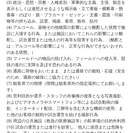
(3) 政治・思想・宗教・人種差別・軍事的な主義、主張、観念を
表示もしくは連想させるような掲示板・立て看板・横断幕・懸
垂幕・のぼり・旗・プラカード・ゼッケン・文書・図面・印刷
物等の持ち込み、設置、掲揚、着用、散布、貼付
(4) アルコール、薬物その他物質の影響により酩酊した状態で施
設に入場する行為、または施設においてこれらの影響により酩
酊し、試合運営または他人の行為等を阻害する行為。（酩酊と
は：アルコール等の影響により、正常な行為ができないおそれ
のある状態。）
(5) フィールドへの物品の投げ入れ、フィールドへの侵入等、競
技の進行に支障を及ぼす恐れのある行為
(6) 通路に荷物をおいたまま、または通路での観戦・応援（安全
のため、通路の確保にご協力ください）
(7) 観客席での喫煙（喫煙は観客席外の指定場所にてお願いしま
す）
(8) 営利目的や選手・スタッフの肖像権の侵害となる写真撮影、
およびビデオカメラやスマートフォン等による試合動画の撮
影、インターネット配信、三脚等を含む大きな機材の使用、ま
た他のお客様の観戦や試合運営を妨げる撮影行為
(9) 周辺の公共施設（救急の医療施設等）の駐車場の目的外利用
(10) 試合の運営または進行を妨害し、他人に迷惑または危険を