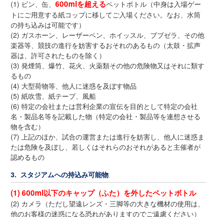
600mlを超える
(1) ビン、缶、
ペットボトル（中身は入場ゲー
トにご用意する紙コップに移してご入場ください。なお、水筒
の持ち込みは可能です）
(2) ガスホーン、レーザーペン、ホイッスル、ブブゼラ、その他
楽器等、競技の進行を妨害するおそれのあるもの（太鼓・拡声
器は、許可されたものを除く）
(3) 発煙筒、爆竹、花火、火薬類その他の危険物又はそれに類す
るもの
(4) 大型荷物等、他人に迷惑を及ぼす物品
(5) 紙吹雪、紙テープ、風船
(6) 特定の会社または営利企業の宣伝を目的として特定の会社
名・製品名等を記載した物（特定の会社・製品等を連想させる
物を含む）
(7) 上記のほか、試合の運営または進行を妨害し、他人に迷惑ま
たは危険を及ぼし、若しくはそれらのおそれがあると主催者が
認めるもの
3. スタジアムへの持込み可能物
(1) 600ml以下のキャップ（ふた）を外したペットボトル
(2) カメラ（ただし望遠レンズ・三脚等の大きな機材の使用は、
他のお客様の迷惑になる恐れがありますのでご遠慮ください）