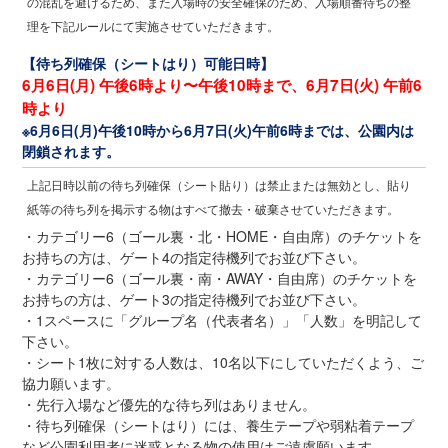
の混乱を避けるため、また入場時の安全確保のため、入場順番待ちの整
理を下記ルールにて実施させていただきます。
【待ち列確保（シートはり）可能日時】
6月6日(月) 午後6時より〜午後10時まで、6月7日(火) 午前6
時より
※6月6日(月)午後10時から6月7日(火)午前6時までは、公園内は
閉鎖されます。
上記日時以前の待ち列確保（シート貼り）は禁止または無効とし、貼り
紙等の待ち列を掲示する物はすべて撤去・破棄させていただきます。
・カテゴリー6（ゴール裏・北・HOME・自由席）のチケットを
お持ちの方は、ゲート4の指定待機列でお並び下さい。
・カテゴリー6（ゴール裏・南・AWAY・自由席）のチケットを
お持ちの方は、ゲート3の指定待機列でお並び下さい。
・1スペースに「グループ名（代表者名）」「人数」を明記して
下さい。
・シート1枚に対する人数は、10名以下にしていただくよう、ご
協力願います。
・先行入場など優先的な待ち列はありません。
・待ち列確保（シートはり）には、養生テープや弱粘着テープ
など公園利用者に迷惑となる物の使用はご遠慮願います。