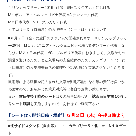
キリンカップサッカー2016 （6/3 豊田スタジアム）における
M１ボスニア・ヘルツェゴビナ代表 VS デンマーク代表
M２日本代表 VS ブルガリア代表
カテゴリー５（自由席）の入場待ち（シートはり）について
■６月３日（金）に豊田スタジアムで開催されます キリンカップサッカ
ー2016 M１：ボスニア・ヘルツェゴビナ代表 VS デンマーク代表、な
らびにM２：日本代表 VS ブルガリア代表におきまして、入場待ちの
混乱を避けるため、また入場時の安全確保のため、カテゴリー５ 北・南
（自由席）の入場順番待ちの整理を下記要項にて実施させていただきま
す。
風雨等による破損や記入された文字が判別不能になる等の責任は負いか
ねますので、あらかじめ荒天対策等は各自でお願い致します。
また、
前日午後３時のシートはり
の順番に基づき、
試合当日午前１0時よ
りシート確認
を実施しますので、あわせてご確認下さい。
６月２日（木）午後３時より
【シートはり開始日時・場所】
■北サイドスタンド（自由席） ： カテゴリー５・北 ⇒ N１０ゲー
ト