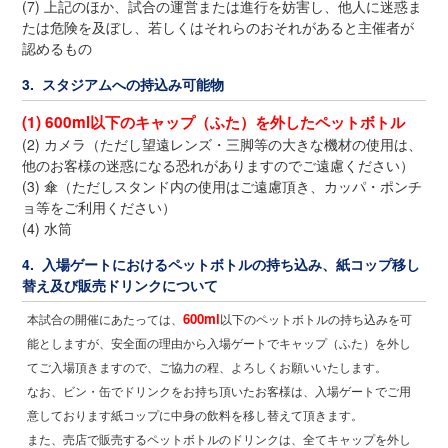
(7) 上記のほか、試合の運営または進行を妨害し、他人に迷惑ま
たは危険を及ぼし、若しくはそれらのおそれがあると主催者が
認めるもの
3. スタジアムへの持込み可能物
(1) 600ml以下のキャップ（ふた）を外したペットボトル
(2) カメラ（ただし望遠レンズ・三脚等の大きな機材の使用は、
他のお客様の迷惑になる恐れがありますのでご遠慮ください）
(3) 傘（ただしスタンド内の使用はご遠慮頂き、カッパ・ポンチ
ョ等をご利用ください）
(4) 水筒
4. 入場ゲートにおけるペットボトルの持ち込み、紙コップ移し
替え及び販売ドリンクについて
600ml
本試合の開催にあたっては、
以下のペットボトルの持ち込みを可
能としますが、安全面の理由から入場ゲートでキャップ（ふた）を外し
てご入場頂きますので、ご協力の程、よろしくお願いいたします。
なお、ビン・缶でドリンクをお持ち頂いたお客様は、入場ゲートでご用
意しております紙コップに中身の飲料を移し替えて頂きます。
また、売店で販売するペットボトルのドリンクは、全てキャップを外し