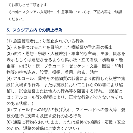
てお渡しさせて頂きます。
その他のスタジアム入場時のご注意事項については、下記内容をご確認
ください。
5. スタジアム内での禁止行為
(1) 施設管理者により禁止されている行為
(2) 人を傷つけることを目的とした横断幕や垂れ幕の掲出
(3) 政治・思想・宗教・人種差別・軍事的な主義、主張、観念を
表示もしくは連想させるような掲示板・立て看板・横断幕・懸
垂幕・のぼり・旗・プラカード・ゼッケン・文書・図面・印刷
物等の持ち込み、設置、掲揚、着用、散布、貼付
(4) アルコール、薬物その他物質の影響により酩酊した状態で施
設に入場する行為、または施設においてこれらの影響により酩
酊し、試合運営または他人の行為等を阻害する行為。（酩酊と
は：アルコール等の影響により、正常な行為ができないおそれ
のある状態。）
(5) フィールドへの物品の投げ入れ、フィールドへの侵入等、競
技の進行に支障を及ぼす恐れのある行為
(6) 通路に荷物をおいたまま、または通路での観戦・応援（安全
のため、通路の確保にご協力ください）