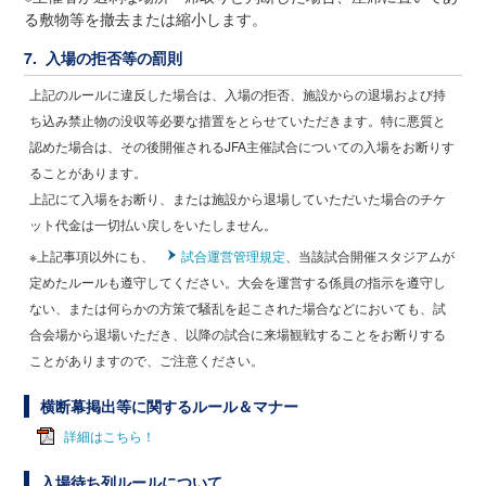
る敷物等を撤去または縮小します。
7. 入場の拒否等の罰則
上記のルールに違反した場合は、入場の拒否、施設からの退場および持
ち込み禁止物の没収等必要な措置をとらせていただきます。特に悪質と
認めた場合は、その後開催されるJFA主催試合についての入場をお断りす
ることがあります。
上記にて入場をお断り、または施設から退場していただいた場合のチケ
ット代金は一切払い戻しをいたしません。
※上記事項以外にも、
試合運営管理規定
、当該試合開催スタジアムが
定めたルールも遵守してください。大会を運営する係員の指示を遵守し
ない、または何らかの方策で騒乱を起こされた場合などにおいても、試
合会場から退場いただき、以降の試合に来場観戦することをお断りする
ことがありますので、ご注意ください。
横断幕掲出等に関するルール＆マナー
詳細はこちら！
入場待ち列ルールについて