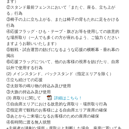
ます）
②スタンド最前フェンスにおいて「またぐ、座る、立ち上が
る」行為
③椅子の上に立ち上がる、または椅子の背もたれに足をかける
行為
④応援フラッグ・ひも・テープ・旗ざお等を使用しての故意的
な場所取り（一人でも多くの方が座れるよう、ご協力ください
ますようお願いいたします）
⑤観戦・試合運営の妨げになるような応援の横断幕・垂れ幕の
掲出
⑥応援フラッグについて、他のお客様の視界を妨げたり、自席
以外で使用する行為
(2) メインスタンド、バックスタンド（指定エリアを除く）
①立ち続けての応援
②太鼓等の鳴り物の持込み及び使用
③大旗の持込み及び使用
(3) 席取りに関して
詳細はこちら！
①自由席エリアにおける故意的な席取り・場所取り行為
②指定席で観戦のお客様による自由席エリア座席の確保
③あとからご来場になるお客様のための座席の確保
④長時間に渡る無人状態
※主催者が過剰な場所・席取りと判断した場合、座席に置いてあ