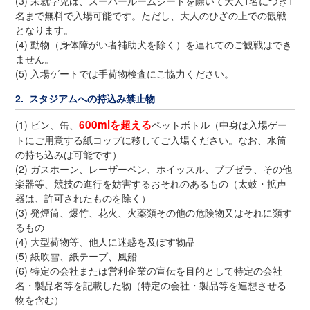
(3) 未就学児は、スーパールームシートを除いて大人1名につき1
名まで無料で入場可能です。ただし、大人のひざの上での観戦
となります。
(4) 動物（身体障がい者補助犬を除く）を連れてのご観戦はでき
ません。
(5) 入場ゲートでは手荷物検査にご協力ください。
2. スタジアムへの持込み禁止物
600mlを超える
(1) ビン、缶、
ペットボトル（中身は入場ゲー
トにご用意する紙コップに移してご入場ください。なお、水筒
の持ち込みは可能です）
(2) ガスホーン、レーザーペン、ホイッスル、ブブゼラ、その他
楽器等、競技の進行を妨害するおそれのあるもの（太鼓・拡声
器は、許可されたものを除く）
(3) 発煙筒、爆竹、花火、火薬類その他の危険物又はそれに類す
るもの
(4) 大型荷物等、他人に迷惑を及ぼす物品
(5) 紙吹雪、紙テープ、風船
(6) 特定の会社または営利企業の宣伝を目的として特定の会社
名・製品名等を記載した物（特定の会社・製品等を連想させる
物を含む）