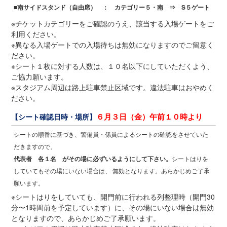
■南サイドスタンド（自由席） ： カテゴリー５・南 ⇒ S５ゲート
※チケットカテゴリーをご確認のうえ、該当する入場ゲートをご
利用ください。
※異なる入場ゲートでの入場待ちは無効になりますのでご留意く
ださい。
※シート１枚に対する人数は、１０名以下にしていただくよう、
ご協力願います。
※スタジアム周辺は路上駐車禁止区域です。違法駐車はおやめく
ださい。
６月３日（金）午前１０時より
【シート確認日時・場所】
シートの順番に基づき、警備員・係員によるシートの確認をさせていた
だきますので、
代表者 各１名 がその場に必ずいるようにして下さい。
シートはりを
していてもその場にいない場合は、 無効となります。あらかじめご了承
願います。
※シートはりをしていても、開門前に行われる列整理時（開門30
分〜1時間前を予定しています）に、その場にいない場合は無効
となりますので、あらかじめご了承願います。