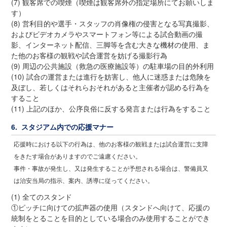
(7) 観客席での喫煙（喫煙は観客席外の指定場所にてお願いしま
す）
(8) 営利目的や選手・スタッフの肖像権の侵害となる写真撮影、
およびビデオカメラやスマートフォン等による試合動画の撮
影、インターネット配信、三脚等を含む大きな機材の使用、ま
た他のお客様の観戦や試合運営を妨げる撮影行為
(9) 周辺の公共施設（救急の医療施設等）の駐車場の目的外利用
(10) 試合の運営または進行を妨害し、他人に迷惑または危険を
及ぼし、若しくはそれらおそれがあると主催者が認める行為を
すること
(11) 上記のほか、公序良俗に反する発言または行為をすること
6. スタジアム内での応援マナー
応援時における以下の行為は、他のお客様の観戦または試合運営に支障
をきたす場合がありますのでご遠慮ください。
事件・事故が発生し、又は発生することが予想される場合は、警備員又
は治安当局の指示、案内、誘導に従ってください。
(1) 全てのスタンド
①ピッチに向けての拡声器の使用（スタンドへ向けて、応援の
統制をとることを目的としている場合のみ使用することができ