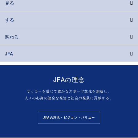
見る
する
関わる
JFA
JFAの理念
サッカーを通じて豊かなスポーツ文化を創造し、
人々の心身の健全な発達と社会の発展に貢献する。
JFAの理念・ビジョン・バリュー