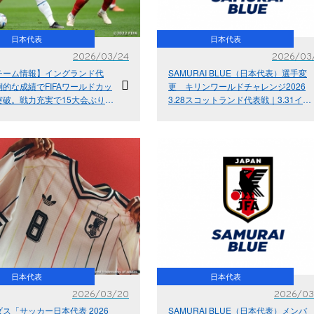
日本代表
日本代表
2026/03/24
2026/03
チーム情報】イングランド代
SAMURAI BLUE（日本代表）選手変
的な成績でFIFAワールドカッ
更 キリンワールドチャレンジ2026
突破。戦力充実で15大会ぶりの
3.28スコットランド代表戦｜3.31イン
覇へ期待が高まる～キリンワー
グランド代表戦
レンジ2026
日本代表
日本代表
2026/03/20
2026/03
ス「サッカー日本代表 2026
SAMURAI BLUE（日本代表）メンバ