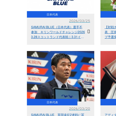
日本代表
2026/03/25
SAMURAI BLUE（日本代表）選手不
【対戦
参加 キリンワールドチャレンジ2026
表 圧倒
3.28スコットランド代表戦｜3.31イン
プ予選
グランド代表戦
世界制
ルドチャ
日本代表
2026/03/20
SAMURAI BLUE、英国遠征2連戦に冨
アディダ