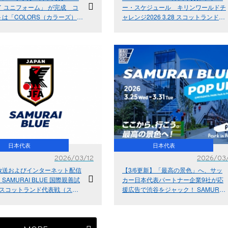
 ユニフォーム」 が完成 コ
ー・スケジュール キリンワールドチ
は「COLORS（カラーズ）」
ャレンジ2026 3.28 スコットランド代
線のその先へ。もっと、自由
表戦（スコットランド／グラスゴー）
｜3.31 イングランド代表戦（イングラ
ンド／ロンドン）
日本代表
日本代表
2026/03/12
2026/03
放送およびインターネット配信
【3/6更新】「最高の景色」へ、サッ
SAMURAI BLUE 国際親善試
カー日本代表パートナー企業9社が応
28 スコットランド代表戦（スコ
援広告で渋谷をジャック！ SAMURAI
ド／グラスゴー）｜3.31 イン
BLUE POP UPを3.25よりMIYASHITA
ド代表戦（イングランド／ロン
PARKで展開