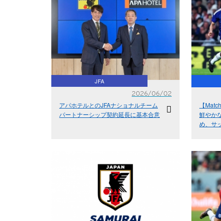
JFA
2026/06/02
アパホテルとのJFAナショナルチーム
【Matc
パートナーシップ契約延長に基本合意
鮮やか
め、サ
1-0の