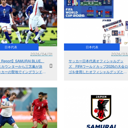
日本代表
日本代表
2026/04/01
2026/03
h Report】SAMURAI BLUE、
サッカー日本代表オフィシャルグッ
なカウンターから三笘薫が決
ズ FIFAワールドカップ2026の大会ロ
ッカーの聖地でイングランドに
ゴを使用したオフィシャルグッズと
勝利！
3.31イングランド代表戦のマッチデー
グッズを販売