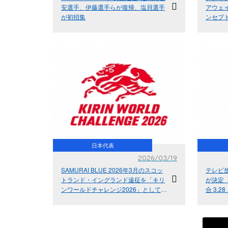
安選手、伊藤選手らが復帰、塩貝選手
アウェイ
が初招集
ンセプト
- 水平
に。 -
日本代表
2026/03/19
SAMURAI BLUE 2026年3月のスコッ
テレビ
トランド・イングランド遠征を「キリ
が決定 
ンワールドチャレンジ2026」として実
合 3.
施
ットラン
グラン
ドン）