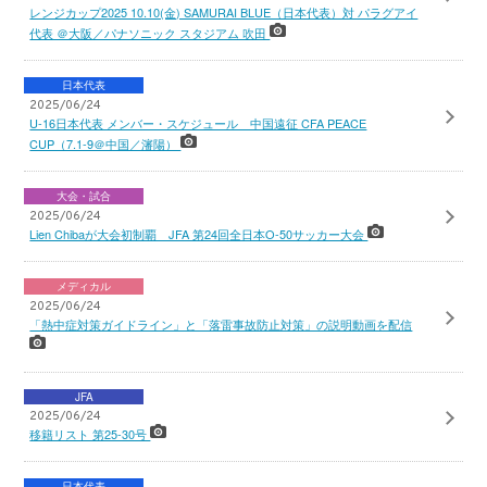
レンジカップ2025 10.10(金) SAMURAI BLUE（日本代表）対 パラグアイ
代表 ＠大阪／パナソニック スタジアム 吹田
日本代表
2025/06/24
U-16日本代表 メンバー・スケジュール 中国遠征 CFA PEACE
CUP（7.1-9＠中国／瀋陽）
大会・試合
2025/06/24
Lien Chibaが大会初制覇 JFA 第24回全日本O-50サッカー大会
メディカル
2025/06/24
「熱中症対策ガイドライン」と「落雷事故防止対策」の説明動画を配信
JFA
2025/06/24
移籍リスト 第25-30号
日本代表