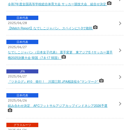
令和7年度全国高等学校総合体育大会 サッカー競技大会 組合せ決定
日本代表
2025/06/28
【Match Report】なでしこジャパン、スペインに1-3で敗戦
日本代表
2025/06/27
なでしこジャパン（日本女子代表） 選手変更 東アジアE-1サッカー選手
権2025決勝大会 韓国（7.6-17 韓国）
JFA
2025/06/27
『ツネログ』#10 発行！ 川淵三郎 JFA相談役を”マンマーク”
日本代表
2025/06/26
組み合わせ決定 AFCフットサルアジアカップインドネシア2026予選
グラスルーツ