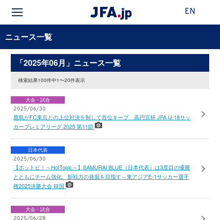
EN
ニュース一覧
「2025年06月」ニュース一覧
検索結果100件中1〜20件表示
大会・試合
2025/06/30
鹿島がFC東京との上位対決を制して首位キープ 高円宮杯 JFA U-18サッ
カープレミアリーグ 2025 第11節
日本代表
2025/06/30
【ホットピ！～HotTopic～】SAMURAI BLUE（日本代表）は3度目の優勝
とともにチーム強化、新戦力の発掘を目指す～東アジアE-1サッカー選手
権2025決勝大会 韓国
大会・試合
2025/06/28