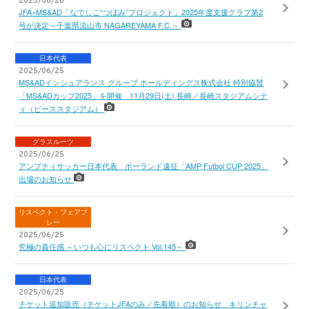
2025/06/26
JFA×MS&AD「なでしこ“つぼみ”プロジェクト」2025年度支援クラブ第2
号が決定～千葉県流山市 NAGAREYAMA F.C.～
日本代表
2025/06/25
MS&ADインシュアランス グループ ホールディングス株式会社 特別協賛
「MS&ADカップ2025」を開催 11月29日(土) 長崎／長崎スタジアムシテ
ィ（ピーススタジアム）
グラスルーツ
2025/06/25
アンプティサッカー日本代表 ポーランド遠征「AMP Futbol CUP 2025」
出場のお知らせ
リスペクト・フェアプ
レー
2025/06/25
究極の責任感 ～いつも心にリスペクト Vol.145～
日本代表
2025/06/25
チケット追加販売（チケットJFAのみ／先着順）のお知らせ キリンチャ