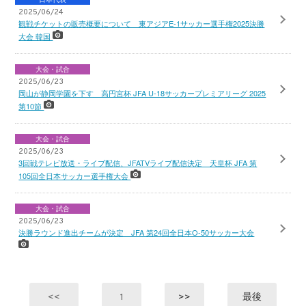
2025/06/24
観戦チケットの販売概要について 東アジアE-1サッカー選手権2025決勝
大会 韓国
大会・試合
2025/06/23
岡山が静岡学園を下す 高円宮杯 JFA U-18サッカープレミアリーグ 2025
第10節
大会・試合
2025/06/23
3回戦テレビ放送・ライブ配信、JFATVライブ配信決定 天皇杯 JFA 第
105回全日本サッカー選手権大会
大会・試合
2025/06/23
決勝ラウンド進出チームが決定 JFA 第24回全日本O-50サッカー大会
<<
1
>>
最後