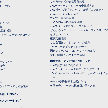
サッカー界での女性活躍推進
史
JFAサッカーファミリー安全保護宣言
級・失効
JFA×中央大学「アスパス！協働プロジェクト」
JFAこころのプロジェクト
竹内悌三賞への協力
こどもの未来応援国民運動
ットネス
JFAスポーツマネジャーズカレッジ
動
がんばろうニッポン！ ～サッカーファミリーの
の海外派遣
をひとつに！～
ナショナルコーチングコース
復興支援活動
こども宅食プロジェクトへの協力
プ
JFAサステナビリティレポート
（PDFファイル）
国連グローバル・コンパクトへの参加
補給
寄付月間賛同パートナー活動
国際交流・アジア貢献活動トップ
ーセミナー
JFA公認指導者の海外派遣
研修会
JFAインターナショナルコーチングコース
ング
JFAインターナショナル レフェリーインストラ
コース
チーム/選手/指導者の受け入れ
応
各国協会／リーグの視察団の受け入れ
るセルフケアと応急処置
籍・LIBRARY
ェアプレートップ