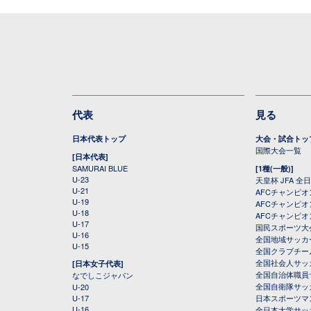
代表
見る
日本代表トップ
大会・試合トッ
国際大会一覧
[日本代表]
SAMURAI BLUE
[1種(一般)]
U-23
天皇杯 JFA 
U-21
AFCチャンピ
U-19
AFCチャンピオン
U-18
AFCチャンピオ
U-17
国民スポーツ大
U-16
全国地域サッカ
U-15
全国クラブチー
全国社会人サッ
[日本女子代表]
全国自治体職員
なでしこジャパン
全国自衛隊サッ
U-20
U-17
日本スポーツマ
U-16
全日本大学サッ