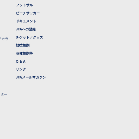
フットサル
ビーチサッカー
ドキュメント
JFAへの登録
チケット／グッズ
チカラ
競技規則
各種規則等
Q & A
リンク
JFAメールマガジン
クター