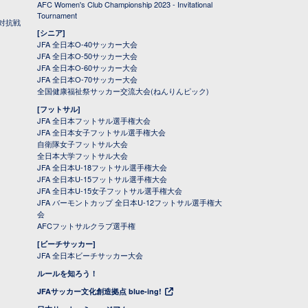
AFC Women's Club Championship 2023 - Invitational
Tournament
対抗戦
[シニア]
JFA 全日本O-40サッカー大会
JFA 全日本O-50サッカー大会
JFA 全日本O-60サッカー大会
JFA 全日本O-70サッカー大会
全国健康福祉祭サッカー交流大会(ねんりんピック)
[フットサル]
JFA 全日本フットサル選手権大会
JFA 全日本女子フットサル選手権大会
自衛隊女子フットサル大会
全日本大学フットサル大会
JFA 全日本U-18フットサル選手権大会
JFA 全日本U-15フットサル選手権大会
JFA 全日本U-15女子フットサル選手権大会
JFA バーモントカップ 全日本U-12フットサル選手権大
会
AFCフットサルクラブ選手権
[ビーチサッカー]
JFA 全日本ビーチサッカー大会
ルールを知ろう！
JFAサッカー文化創造拠点 blue-ing!