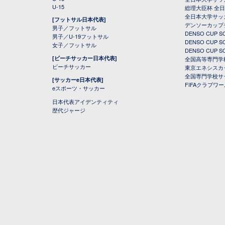
U-15
総理大臣杯 全
全日本大学サッ
[フットサル日本代表]
デンソーカップ
男子／フットサル
DENSO CUP
男子／U-19フットサル
DENSO CUP
女子／フットサル
DENSO CUP
[ビーチサッカー日本代表]
全国高等専門学
ビーチサッカー
東京エネシスカ
全国専門学校サ
[サッカーe日本代表]
FIFAクラブワ
eスポーツ・サッカー
日本代表アイデンティティ
歴代ジャージ