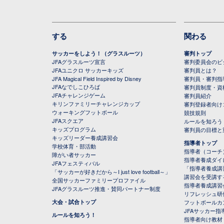
する
関わる
サッカーをしよう！（グラスルーツ）
審判トップ
JFAグラスルーツ宣言
審判委員会のビジ
JFAユニクロ サッカーキッズ
審判員とは？
JFA Magical Field Inspired by Disney
審判員・審判指
JFAなでしこひろば
審判員制度・資
JFAチャレンジゲーム
審判員紹介
キリンファミリーチャレンジカップ
審判登録者向け
ウォーキングフットボール
競技規則
JFAスクエア
ルールを知ろう
キッズプログラム
審判員の目標と
キッズリーダー養成講習会
指導者トップ
学校体育・部活動
指導者（コーチ
障がい者サッカー
指導者養成ダイ
JFAフェスティバル
「指導者養成講
「サッカーが好きだから～I just love football～」
講習会を受講す
全国サッカーファミリープロファイル
指導者養成講習
JFAグラスルーツ推進・賛同パートナー制度
リフレッシュ研
大会・試合トップ
フットボールカ
JFAサッカー指導
ルールを知ろう！
指導者向け教材