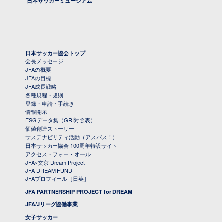
日本サッカーミュージアム
日本サッカー協会トップ
会長メッセージ
JFAの概要
JFAの目標
JFA成長戦略
各種規程・規則
登録・申請・手続き
情報開示
ESGデータ集（GRI対照表）
価値創造ストーリー
サステナビリティ活動（アスパス！）
日本サッカー協会 100周年特設サイト
アクセス・フォー・オール
JFA×文京 Dream Project
JFA DREAM FUND
JFAプロフィール［日英］
JFA PARTNERSHIP PROJECT for DREAM
JFA/Jリーグ協働事業
女子サッカー