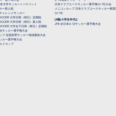
日本大学サッカートーナメント
日本クラブユースサッカー選手権(U-15)大会
カー新人戦
メニコンカップ 日本クラブユースサッカー東西
チャレンジサッカー
(U-15)
 SOCCER 大学日韓（韓日）定期戦
[4種(小学生年代)]
 SOCCER 大学日韓（韓日）新人戦
JFA 全日本U-12サッカー選手権大会
 SOCCER 大学女子日韓（韓日）定期戦
校サッカー選手権大会
ップ 全国高専サッカー地域選抜大会
ッカー選手権大会
ールドカップ