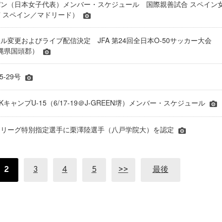
ン（日本女子代表）メンバー・スケジュール 国際親善試合 スペイン
27 スペイン／マドリード）
ル変更およびライブ配信決定 JFA 第24回全日本O-50サッカー大会
＠沖縄県国頭郡）
5-29号
キャンプU-15（6/17-19＠J-GREEN堺）メンバー・スケジュール
A・Ｊリーグ特別指定選手に栗澤陸選手（八戸学院大）を認定
2
3
4
5
>>
最後