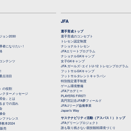
JFA
選手育成トップ
ョン2030
選手育成のコンセプト
トレセン認定制度
導者になりたい！
ナショナルトレセン
格
JFAエリートプログラム
ナショナルGKキャンプ
コンテンツ
女子GKキャンプ
JFA ガールズ･エイトU-12 トレセンプログラム
！
フットサルGKキャンプ
重点項目
フットサルタレントキャラバン
特別指定選手制度
ゲーム環境整備
）の役割
JFAアカデミー
レクターメッセージ
PLAYERS FIRST!
習会」とは
高円宮記念JFA夢フィールド
るまでの流れ
JFA/Jリーグ協働事業
会
Japan's Way
修会
サステナビリティ活動（アスパス！）トップ
ンファレンス
JFAグリーンプロジェクト
教本2024
誰も取り残さない競技観戦環境づくり
 販売