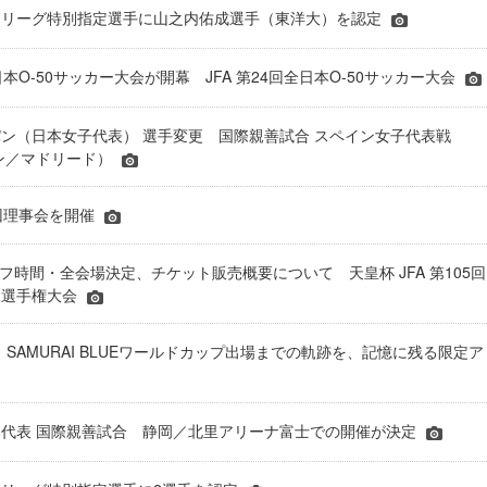
A・Ｊリーグ特別指定選手に山之内佑成選手（東洋大）を認定
全日本O-50サッカー大会が開幕 JFA 第24回全日本O-50サッカー大会
ン（日本女子代表） 選手変更 国際親善試合 スペイン女子代表戦
イン／マドリード）
6回理事会を開催
オフ時間・全会場決定、チケット販売概要について 天皇杯 JFA 第105回
ー選手権大会
RE】SAMURAI BLUEワールドカップ出場までの軌跡を、記憶に残る限定ア
代表 国際親善試合 静岡／北里アリーナ富士での開催が決定