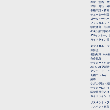
理念・意義・歴
登録・更新・昇
各種申請・資料
チューター制度
ゴールキーパー
フィジカルフィ
学校体育・部活
JFA公認指導者
JFAインター
ガイドライン等
メディカルトッ
脳振盪
暑熱対策･水分
救命救急
サッカードクタ
JSPO AT更新
アンチ・ドーピ
食物アレルギー
栄養
ケガの予防・対
サッカーにおけ
医学委員会とは
ガイドライン・書
リスペクト・フ
リスペクト宣言