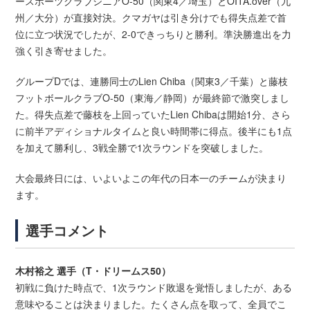
ースポーツクラブシニアO-50（関東4／埼玉）とOITA.over（九
州／大分）が直接対決。クマガヤは引き分けでも得失点差で首
位に立つ状況でしたが、2-0できっちりと勝利。準決勝進出を力
強く引き寄せました。
グループDでは、連勝同士のLien Chiba（関東3／千葉）と藤枝
フットボールクラブO-50（東海／静岡）が最終節で激突しまし
た。得失点差で藤枝を上回っていたLien Chibaは開始1分、さら
に前半アディショナルタイムと良い時間帯に得点。後半にも1点
を加えて勝利し、3戦全勝で1次ラウンドを突破しました。
大会最終日には、いよいよこの年代の日本一のチームが決まり
ます。
選手コメント
木村裕之 選手（T・ドリームス50）
初戦に負けた時点で、1次ラウンド敗退を覚悟しましたが、ある
意味やることは決まりました。たくさん点を取って、全員でこ