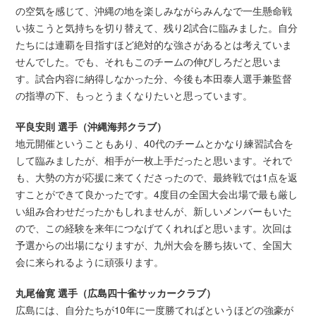
の空気を感じて、沖縄の地を楽しみながらみんなで一生懸命戦
い抜こうと気持ちを切り替えて、残り2試合に臨みました。自分
たちには連覇を目指すほど絶対的な強さがあるとは考えていま
せんでした。でも、それもこのチームの伸びしろだと思いま
す。試合内容に納得しなかった分、今後も本田泰人選手兼監督
の指導の下、もっとうまくなりたいと思っています。
平良安則 選手（沖縄海邦クラブ）
地元開催ということもあり、40代のチームとかなり練習試合を
して臨みましたが、相手が一枚上手だったと思います。それで
も、大勢の方が応援に来てくださったので、最終戦では1点を返
すことができて良かったです。4度目の全国大会出場で最も厳し
い組み合わせだったかもしれませんが、新しいメンバーもいた
ので、この経験を来年につなげてくれればと思います。次回は
予選からの出場になりますが、九州大会を勝ち抜いて、全国大
会に来られるように頑張ります。
丸尾倫寛 選手（広島四十雀サッカークラブ）
広島には、自分たちが10年に一度勝てればというほどの強豪が