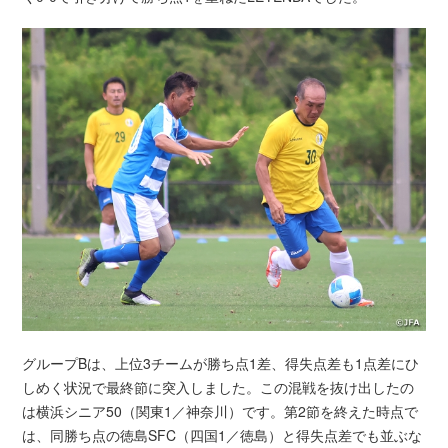
グループBは、上位3チームが勝ち点1差、得失点差も1点差にひ
しめく状況で最終節に突入しました。この混戦を抜け出したの
は横浜シニア50（関東1／神奈川）です。第2節を終えた時点で
は、同勝ち点の徳島SFC（四国1／徳島）と得失点差でも並ぶな