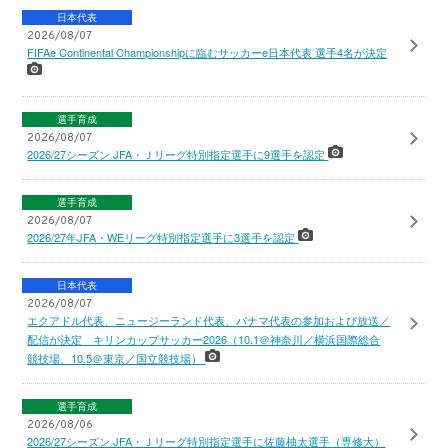
日本代表
2026/08/07
FIFAe Continental Championshipに臨むサッカーe日本代表 選手4名が決定
選手育成
2026/08/07
2026/27シーズン JFA・Ｊリーグ特別指定選手に9選手を認定
選手育成
2026/08/07
2026/27年JFA・WEリーグ特別指定選手に3選手を認定
日本代表
2026/08/07
エクアドル代表、ニュージーランド代表、パナマ代表の参加および放送／
配信が決定 キリンカップサッカー2026（10.1＠神奈川／横浜国際総合
競技場、10.5＠東京／国立競技場）
選手育成
2026/08/06
2026/27シーズン JFA・Ｊリーグ特別指定選手に佐藤柚太選手（専修大）