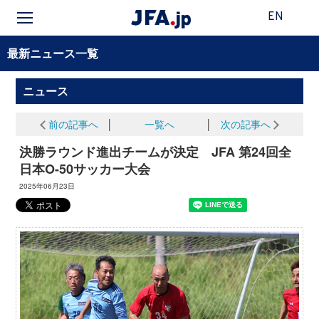
EN
最新ニュース一覧
ニュース
前の記事へ
│
一覧へ
│
次の記事へ
決勝ラウンド進出チームが決定 JFA 第24回全
日本O-50サッカー大会
2025年06月23日