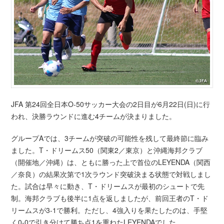
JFA 第24回全日本O-50サッカー大会の2日目が6月22日(日)に行
われ、決勝ラウンドに進む4チームが決まりました。
グループAでは、3チームが突破の可能性を残して最終節に臨み
ました。T・ドリームス50（関東2／東京）と沖縄海邦クラブ
（開催地／沖縄）は、ともに勝った上で首位のLEYENDA（関西
／奈良）の結果次第で1次ラウンド突破決まる状態で対戦しまし
た。試合は早々に動き、T・ドリームスが最初のシュートで先
制。海邦クラブも後半に1点を返しましたが、前回王者のT・ド
リームスが3-1で勝利。ただし、4強入りを果たしたのは、手堅
く0-0で引き分けて勝ち点1を重ねたLEYENDAでした。