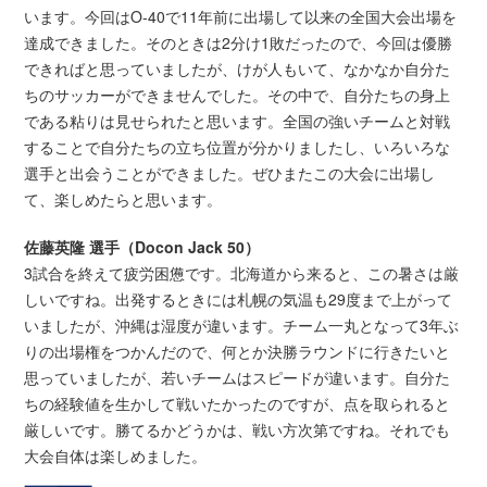
います。今回はO-40で11年前に出場して以来の全国大会出場を
達成できました。そのときは2分け1敗だったので、今回は優勝
できればと思っていましたが、けが人もいて、なかなか自分た
ちのサッカーができませんでした。その中で、自分たちの身上
である粘りは見せられたと思います。全国の強いチームと対戦
することで自分たちの立ち位置が分かりましたし、いろいろな
選手と出会うことができました。ぜひまたこの大会に出場し
て、楽しめたらと思います。
佐藤英隆 選手（Docon Jack 50）
3試合を終えて疲労困憊です。北海道から来ると、この暑さは厳
しいですね。出発するときには札幌の気温も29度まで上がって
いましたが、沖縄は湿度が違います。チーム一丸となって3年ぶ
りの出場権をつかんだので、何とか決勝ラウンドに行きたいと
思っていましたが、若いチームはスピードが違います。自分た
ちの経験値を生かして戦いたかったのですが、点を取られると
厳しいです。勝てるかどうかは、戦い方次第ですね。それでも
大会自体は楽しめました。