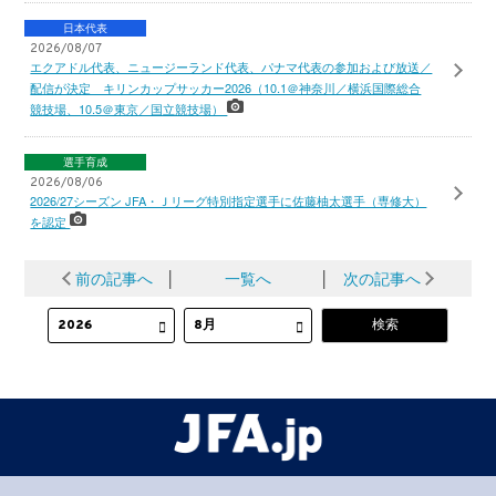
日本代表
2026/08/07
エクアドル代表、ニュージーランド代表、パナマ代表の参加および放送／
配信が決定 キリンカップサッカー2026（10.1＠神奈川／横浜国際総合
競技場、10.5＠東京／国立競技場）
選手育成
2026/08/06
2026/27シーズン JFA・Ｊリーグ特別指定選手に佐藤柚太選手（専修大）
を認定
前の記事へ
│
一覧へ
│
次の記事へ