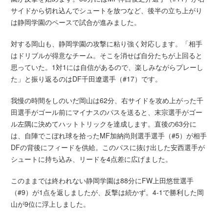
サイドから切れ込んでシュートを放つなど、後半の立ち上がり
は静岡学園のペースで試合が進みました。
対する岡山も、静岡学園の攻撃に粘り強く対応します。「相手
はドリブルが得意なチーム。そこを消せば自分たちが上回ると
思っていた。1対1には自信があるので、楽しみながらプレーし
た」と振り返るのはDF千田遼選手（#17）です。
我慢の時間をしのいだ岡山は62分、右サイドを攻め上がった千
田選手がゴール前にマイナスのパスを送ると、末宗選手がゴー
ル左隅に決めてハットトリックを達成します。直後の63分に
は、自陣でこぼれ球を拾ったMF加納尚則選手選手（#5）が相手
DFの背後にフィードを供給。このパスに抜け出した安西選手が
シュートに持ち込み、リードを4点差に広げました。
このままでは終われない静岡学園は88分にFW上田悠世選手
（#9）が1点を返しましたが、反撃は続かず。4-1で勝利した岡
山が9位に浮上しました。