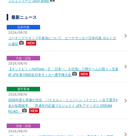
プレミアリーグ 2025 第8節
最新ニュース
日本代表
2026/08/10
コーチングスタッフ不参加について ビーチサッカー日本代表 ポルトガ
ル遠征
大会・試合
2026/08/10
【ホットピ！～HotTopic～】「日本一」を目指して88チームが競う～天皇
杯 JFA 第106回全日本サッカー選手権大会
選手育成
2026/08/10
2026年度も実施が決定 バイエルン・ミュンヘン（ドイツ）へ女子選手4
名が短期留学 「育成年代応援プロジェクト JFA アディダス DREAM
ROAD」
大会・試合
2026/08/10