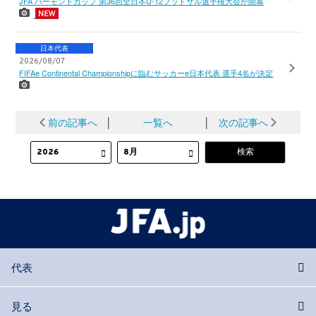
JFA バーモントカップ 第36回全日本U-12フットサル選手権大会が開幕
日本代表
2026/08/07
FIFAe Continental Championshipに臨むサッカーe日本代表 選手4名が決定
前の記事へ
│
一覧へ
│
次の記事へ
代表
見る