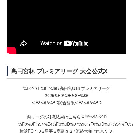
高円宮杯 プレミアリーグ 大会公式X
%F0%9F%8F%86
#高円宮U18
プレミアリーグ
2025%F0%9F%8F%86
%E2%9A%BD試合結果%E2%9A%BD
両リーグの対戦結果はこちら%E2%98%9D
%F0%9F%94%B4%F0%9D%97%98%F0%9D%97%94%F0%
横浜FC
1-0
#昌平
#鹿島
3-2
#流経大柏
#東京Ｖ
3-