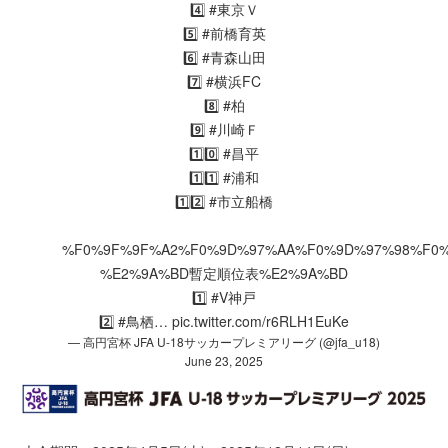
4️⃣
#東京Ｖ
5️⃣
#前橋育英
6️⃣
#青森山田
7️⃣
#横浜FC
8️⃣
#柏
9️⃣
#川崎Ｆ
1️⃣0️⃣
#昌平
1️⃣1️⃣
#浦和
1️⃣2️⃣
#市立船橋
%F0%9F%9F%A2%F0%9D%97%AA%F0%9D%97%98%F0
%E2%9A%BD暫定順位表%E2%9A%BD
1️⃣
#V神戸
2️⃣
#鳥栖
…
pic.twitter.com/r6RLH1EuKe
— 高円宮杯 JFA U-18サッカープレミアリーグ (@jfa_u18)
June 23, 2025