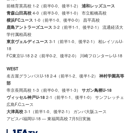
前橋育英高校 1-2（前半0-0、後半1-2）
浦和レッズユース
青森山田高校
4-0（前半3-0、後半1-0） 市立船橋高校
横浜FCユース
1-0（前半1-0、後半0-0） 昌平高校
鹿島アントラーズユース
3-2（前半1-1、後半2-1） 流通経済大
学付属柏高校
東京ヴェルディユース
3-1（前半1-0、後半2-1） 柏レイソルU-
18
FC東京U-18 2-2（前半0-2、後半2-0） 川崎フロンターレU-18
WEST
名古屋グランパスU-18 2-4（前半1-2、後半1-2）
神村学園高等
部
帝京長岡高校 1-3（前半0-0、後半1-3）
サガン鳥栖U-18
ヴィッセル神戸U-18
2-1（前半1-1、後半1-0） サンフレッチェ
広島F.Cユース
大津高校
3-1（前半1-0、後半2-1） ガンバ大阪ユース
アビスパ福岡U-18 ― 東福岡高校 7月5日実施