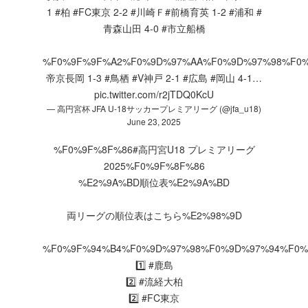
1
#柏
#FC東京
2-2
#川崎Ｆ
#前橋育英
1-2
#浦和
#
青森山田
4-0
#市立船橋
%F0%9F%9F%A2%F0%9D%97%AA%F0%9D%97%98%F0
帝京長岡
1-3
#鳥栖
#V神戸
2-1
#広島
#岡山
4-1…
pic.twitter.com/r2jTDQ0KcU
— 高円宮杯 JFA U-18サッカープレミアリーグ (@jfa_u18)
June 23, 2025
%F0%9F%8F%86
#高円宮U18
プレミアリーグ
2025%F0%9F%8F%86
%E2%9A%BD順位表%E2%9A%BD
両リーグの順位表はこちら%E2%98%9D
%F0%9F%94%B4%F0%9D%97%98%F0%9D%97%94%F0%
1️⃣
#鹿島
2️⃣
#流経大柏
2️⃣
#FC東京