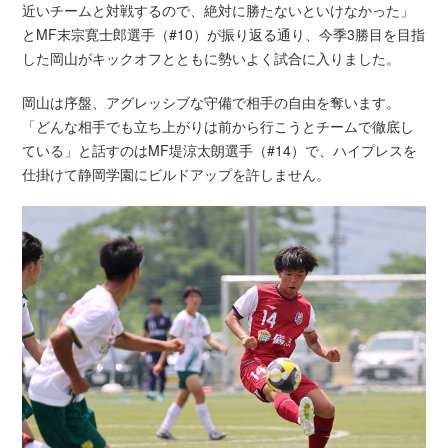
近いチームと対戦するので、絶対に勝たないといけなかった」
とMF末宗寛士郎選手（#10）が振り返る通り、今季3勝目を目指
した岡山がキックオフとともに勢いよく試合に入りました。
岡山は序盤、アグレッシブな守備で相手の自由を奪います。
「どんな相手でも立ち上がりは前から行こうとチームで徹底し
ている」と話すのはMF堤涼太朗選手（#14）で、ハイプレスを
仕掛けて静岡学園にビルドアップを許しません。