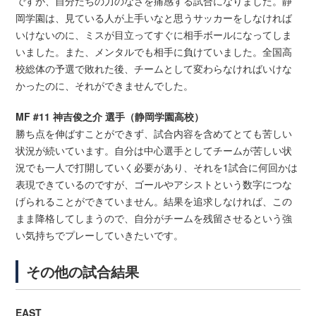
ですが、自分たちの力のなさを痛感する試合になりました。静
岡学園は、見ている人が上手いなと思うサッカーをしなければ
いけないのに、ミスが目立ってすぐに相手ボールになってしま
いました。また、メンタルでも相手に負けていました。全国高
校総体の予選で敗れた後、チームとして変わらなければいけな
かったのに、それができませんでした。
MF #11 神吉俊之介 選手（静岡学園高校）
勝ち点を伸ばすことができず、試合内容を含めてとても苦しい
状況が続いています。自分は中心選手としてチームが苦しい状
況でも一人で打開していく必要があり、それを1試合に何回かは
表現できているのですが、ゴールやアシストという数字につな
げられることができていません。結果を追求しなければ、この
まま降格してしまうので、自分がチームを残留させるという強
い気持ちでプレーしていきたいです。
その他の試合結果
EAST