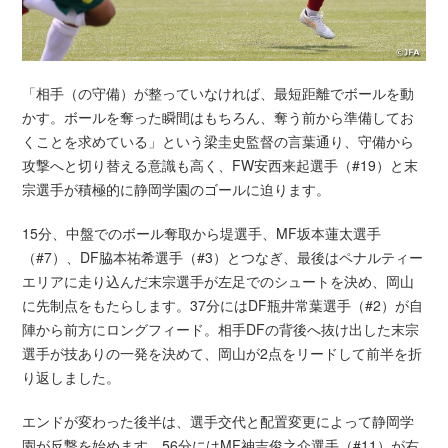
「相手（の守備）が整っていなければ、最短距離でボールを動
かす。ボールを奪った瞬間はもちろん、奪う前から準備してお
くことを求めている」という梁圭史監督の言葉通り、守備から
攻撃へと切り替える意識も高く、FW安西来起選手（#19）と末
宗選手が積極的に静岡学園のゴールに迫ります。
15分、中盤でのボール奪取から堤選手、MF坂本蓮太選手
（#7）、DF脇本祐希選手（#3）とつなぎ、最後はペナルティー
エリアに走り込んだ末宗選手が左足でのシュートを決め、岡山
に先制点をもたらします。37分にはDF瓶井常葉選手（#2）が自
陣から前方にロングフィード。相手DFの背後へ抜け出した末宗
選手が技ありの一発を決めて、岡山が2点をリードして前半を折
り返しました。
エンドが変わった後半は、選手交代と配置変更によって静岡学
園が反撃を始めます。56分にはMF神吉俊之介選手（#11）が右