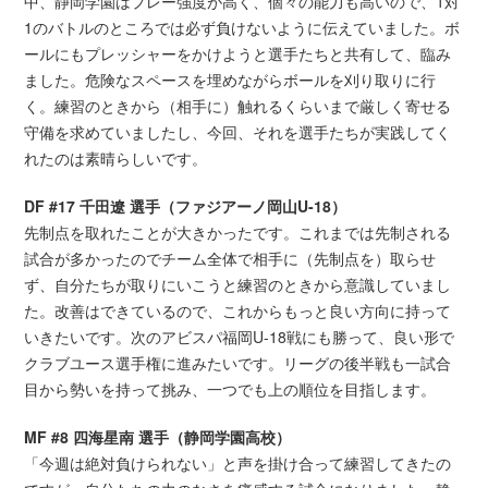
中、静岡学園はプレー強度が高く、個々の能力も高いので、1対
1のバトルのところでは必ず負けないように伝えていました。ボ
ールにもプレッシャーをかけようと選手たちと共有して、臨み
ました。危険なスペースを埋めながらボールを刈り取りに行
く。練習のときから（相手に）触れるくらいまで厳しく寄せる
守備を求めていましたし、今回、それを選手たちが実践してく
れたのは素晴らしいです。
DF #17 千田遼 選手（ファジアーノ岡山U-18）
先制点を取れたことが大きかったです。これまでは先制される
試合が多かったのでチーム全体で相手に（先制点を）取らせ
ず、自分たちが取りにいこうと練習のときから意識していまし
た。改善はできているので、これからもっと良い方向に持って
いきたいです。次のアビスパ福岡U-18戦にも勝って、良い形で
クラブユース選手権に進みたいです。リーグの後半戦も一試合
目から勢いを持って挑み、一つでも上の順位を目指します。
MF #8 四海星南 選手（静岡学園高校）
「今週は絶対負けられない」と声を掛け合って練習してきたの