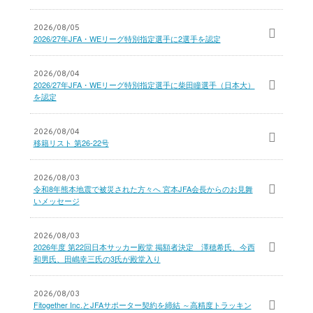
2026/08/05
2026/27年JFA・WEリーグ特別指定選手に2選手を認定
2026/08/04
2026/27年JFA・WEリーグ特別指定選手に柴田瞳選手（日本大）
を認定
2026/08/04
移籍リスト 第26-22号
2026/08/03
令和8年熊本地震で被災された方々へ 宮本JFA会長からのお見舞
いメッセージ
2026/08/03
2026年度 第22回日本サッカー殿堂 掲額者決定 澤穂希氏、今西
和男氏、田嶋幸三氏の3氏が殿堂入り
2026/08/03
Fitogether Inc.とJFAサポーター契約を締結 ～高精度トラッキン