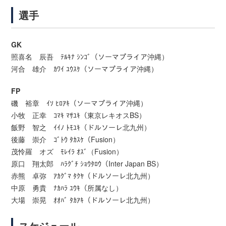
選手
GK
照喜名 辰吾 ﾃﾙｷﾅ ｼﾝｺﾞ（ソーマプライア沖縄）
河合 雄介 ｶﾜｲ ﾕｳｽｹ（ソーマプライア沖縄）
FP
磯 裕章 ｲｿ ﾋﾛｱｷ（ソーマプライア沖縄）
小牧 正幸 ｺﾏｷ ﾏｻﾕｷ（東京レキオスBS）
飯野 智之 ｲｲﾉ ﾄﾓﾕｷ（ドルソーレ北九州）
後藤 崇介 ｺﾞﾄｳ ﾀｶｽｹ（Fusion）
茂怜羅 オズ ﾓﾚｲﾗ ｵｽﾞ（Fusion）
原口 翔太郎 ﾊﾗｸﾞﾁ ｼｮｳﾀﾛｳ（Inter Japan BS）
赤熊 卓弥 ｱｶｸﾞﾏ ﾀｸﾔ（ドルソーレ北九州）
中原 勇貴 ﾅｶﾊﾗ ﾕｳｷ（所属なし）
大場 崇晃 ｵｵﾊﾞ ﾀｶｱｷ（ドルソーレ北九州）
スケジュール