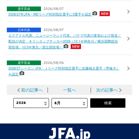
選手育成
2026/08/07
2026/27年JFA・WEリーグ特別指定選手に3選手を認定
日本代表
2026/08/07
エクアドル代表、ニュージーランド代表、パナマ代表の参加および放送／
配信が決定 キリンカップサッカー2026（10.1＠神奈川／横浜国際総合
競技場、10.5＠東京／国立競技場）
選手育成
2026/08/06
2026/27シーズン JFA・Ｊリーグ特別指定選手に佐藤柚太選手（専修大）
を認定
前の記事へ
│
一覧へ
│
次の記事へ