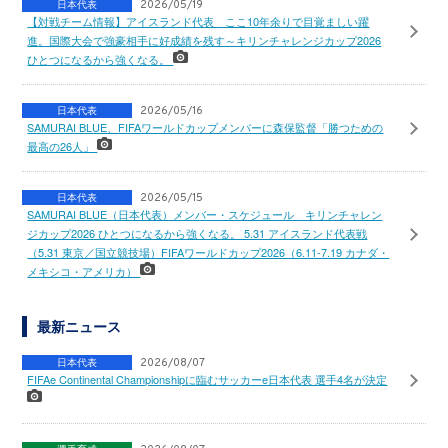
日本代表
2026/05/19
【対戦チーム情報】アイスランド代表 ここ10年余りで目覚ましい躍
進。国際大会で強豪相手に好成績を残す～キリンチャレンジカップ2026
ひとつになるから強くなる。
日本代表
2026/05/16
SAMURAI BLUE、FIFAワールドカップメンバーに森保監督「勝つための
最高の26人」
日本代表
2026/05/15
SAMURAI BLUE（日本代表）メンバー・スケジュール キリンチャレン
ジカップ2026 ひとつになるから強くなる。 5.31 アイスランド代表戦
（5.31 東京／国立競技場）FIFAワールドカップ2026（6.11-7.19 カナダ・
メキシコ・アメリカ）
最新ニュース
日本代表
2026/08/07
FIFAe Continental Championshipに臨むサッカーe日本代表 選手4名が決定