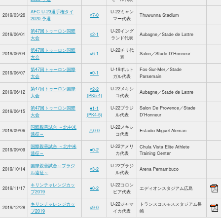
AFC U-23選手権タイ
U-22ミャン
2019/03/26
○7-0
Thuwunna Stadium
2020 予選
マー代表
第47回トゥーロン国際
U-20イング
2019/06/01
○2-1
Aubagne／Stade de Lattre
大会
ランド代表
第47回トゥーロン国際
U-22チリ代
2019/06/04
○6-1
Salon／Stade D’Honneur
大会
表
第47回トゥーロン国際
U-19ポルト
Fos-Sur-Mer／Stade
2019/06/07
●0-1
大会
ガル代表
Parsemain
第47回トゥーロン国際
U-22メキシ
○2-2
2019/06/12
Aubagne／Stade de Lattre
大会
(PK5-4)
コ代表
第47回トゥーロン国際
U-22ブラジ
Salon De Provence／Stade
●1-1
2019/06/15
大会
(PK4-5)
ル代表
D’Honneur
国際親善試合 ～北中米
U-22メキシ
2019/09/06
△0-0
Estadio Miguel Aleman
遠征～
コ代表
国際親善試合 ～北中米
U-22アメリ
Chula Vista Elite Athlete
2019/09/09
●0-2
遠征～
カ代表
Training Center
国際親善試合～ブラジ
U-22ブラジ
2019/10/14
○3-2
Arena Pernambuco
ル遠征～
ル代表
キリンチャレンジカッ
U-22コロン
2019/11/17
●0-2
エディオンスタジアム広島
プ2019
ビア代表
キリンチャレンジカッ
U-22ジャマ
トランスコスモススタジアム長
2019/12/28
○9-0
プ2019
イカ代表
崎