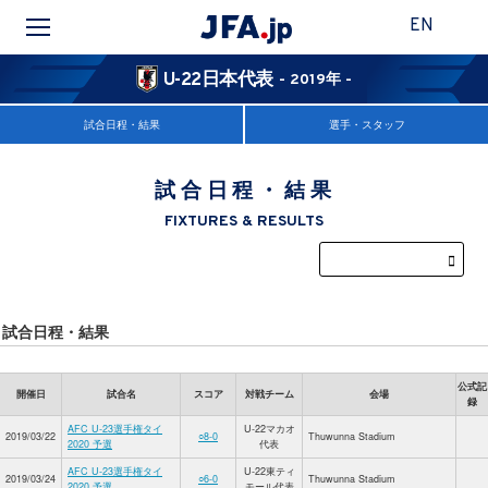
EN
U-22日本代表
- 2019年 -
試合日程・結果
選手・スタッフ
試合日程・結果
FIXTURES & RESULTS
試合日程・結果
公式記
開催日
試合名
スコア
対戦チーム
会場
録
AFC U-23選手権タイ
U-22マカオ
2019/03/22
○8-0
Thuwunna Stadium
2020 予選
代表
AFC U-23選手権タイ
U-22東ティ
2019/03/24
○6-0
Thuwunna Stadium
2020 予選
モール代表