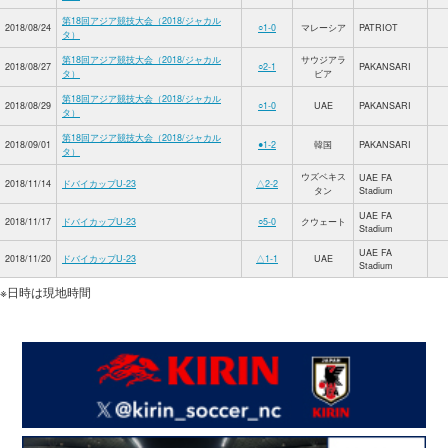
第18回アジア競技大会（2018/ジャカル
2018/08/24
○1-0
マレーシア
PATRIOT
タ）
第18回アジア競技大会（2018/ジャカル
サウジアラ
2018/08/27
○2-1
PAKANSARI
タ）
ビア
第18回アジア競技大会（2018/ジャカル
2018/08/29
○1-0
UAE
PAKANSARI
タ）
第18回アジア競技大会（2018/ジャカル
2018/09/01
●1-2
韓国
PAKANSARI
タ）
ウズベキス
UAE FA
2018/11/14
ドバイカップU-23
△2-2
タン
Stadium
UAE FA
2018/11/17
ドバイカップU-23
○5-0
クウェート
Stadium
UAE FA
2018/11/20
ドバイカップU-23
△1-1
UAE
Stadium
※日時は現地時間