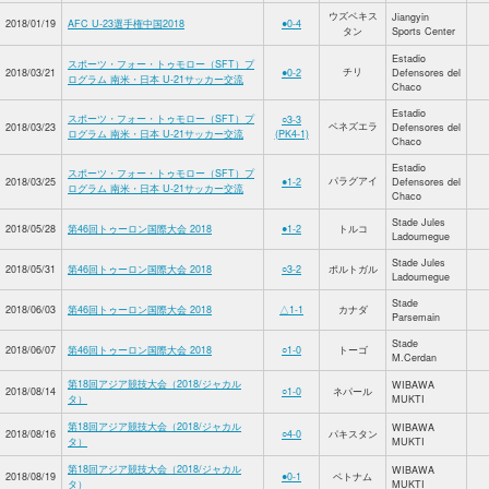
ウズベキス
Jiangyin
2018/01/19
AFC U-23選手権中国2018
●0-4
タン
Sports Center
Estadio
スポーツ・フォー・トゥモロー（SFT）プ
チリ
2018/03/21
●0-2
Defensores del
ログラム 南米・日本 U-21サッカー交流
Chaco
Estadio
スポーツ・フォー・トゥモロー（SFT）プ
○3-3
ベネズエラ
2018/03/23
Defensores del
ログラム 南米・日本 U-21サッカー交流
(PK4-1)
Chaco
Estadio
スポーツ・フォー・トゥモロー（SFT）プ
パラグアイ
2018/03/25
●1-2
Defensores del
ログラム 南米・日本 U-21サッカー交流
Chaco
Stade Jules
2018/05/28
第46回トゥーロン国際大会 2018
●1-2
トルコ
Ladoumegue
Stade Jules
2018/05/31
第46回トゥーロン国際大会 2018
○3-2
ポルトガル
Ladoumegue
Stade
2018/06/03
第46回トゥーロン国際大会 2018
△1-1
カナダ
Parsemain
Stade
2018/06/07
第46回トゥーロン国際大会 2018
○1-0
トーゴ
M.Cerdan
第18回アジア競技大会（2018/ジャカル
WIBAWA
2018/08/14
○1-0
ネパール
タ）
MUKTI
第18回アジア競技大会（2018/ジャカル
WIBAWA
2018/08/16
○4-0
パキスタン
タ）
MUKTI
第18回アジア競技大会（2018/ジャカル
WIBAWA
2018/08/19
●0-1
ベトナム
タ）
MUKTI