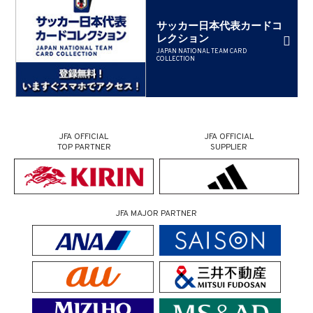
サッカー日本代表カードコ
レクション
JAPAN NATIONAL TEAM CARD
COLLECTION
JFA OFFICIAL
JFA OFFICIAL
TOP PARTNER
SUPPLIER
JFA MAJOR PARTNER