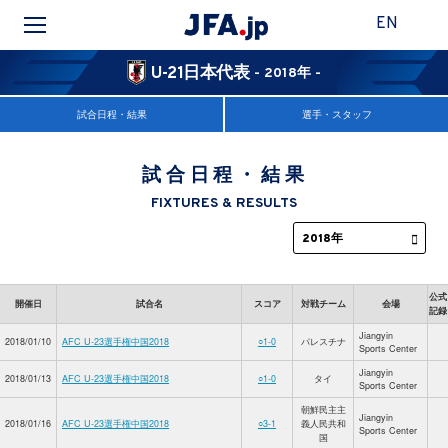
EN
U-21日本代表
- 2018年 -
試合日程・結果
選手・スタッフ
試合日程・結果
FIXTURES & RESULTS
公式
開催日
試合名
スコア
対戦チーム
会場
記録
Jiangyin
2018/01/10
AFC U-23選手権中国2018
○1-0
パレスチナ
Sports Center
Jiangyin
2018/01/13
AFC U-23選手権中国2018
○1-0
タイ
Sports Center
朝鮮民主主
Jiangyin
2018/01/16
AFC U-23選手権中国2018
○3-1
義人民共和
Sports Center
国