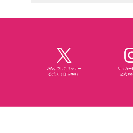
JFAなでしこサッカー
サッカー
公式 X（旧Twitter）
公式 Ins
（別ウィンドウで開く）
（別ウィ