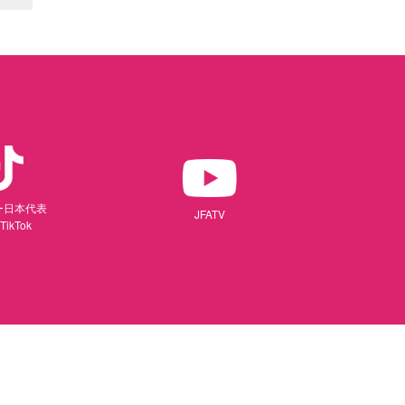
ー日本代表
JFATV
TikTok
（別ウィンドウで開く）
ィンドウで開く）