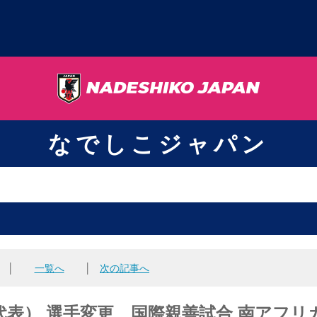
なでしこジャパン
│
一覧へ
│
次の記事へ
表） 選手変更 国際親善試合 南アフリ