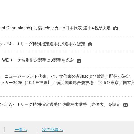
inental Championshipに臨むサッカーe日本代表 選手4名が決定
ーズン JFA・Ｊリーグ特別指定選手に9選手を認定
JFA・WEリーグ特別指定選手に3選手を認定
表、ニュージーランド代表、パナマ代表の参加および放送／配信が決
ッカー2026（10.1＠神奈川／横浜国際総合競技場、10.5＠東京／国立
シーズン JFA・Ｊリーグ特別指定選手に佐藤柚太選手（専修大）を認定
│
一覧へ
│
次の記事へ