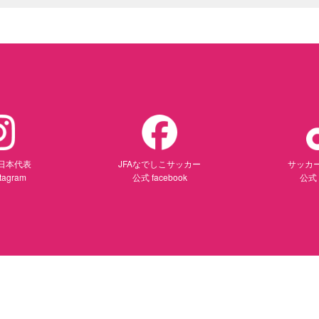
日本代表
JFAなでしこサッカー
サッカ
tagram
公式 facebook
公式 
ンドウで開く）
（別ウィンドウで開く）
（別ウ