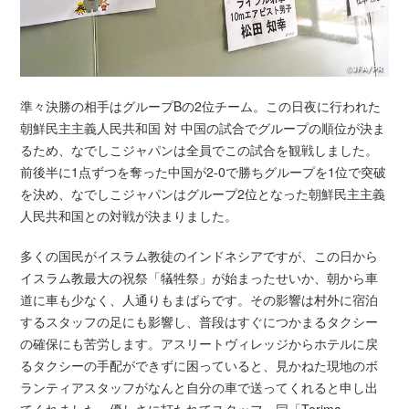
準々決勝の相手はグループBの2位チーム。この日夜に行われた
朝鮮民主主義人民共和国 対 中国の試合でグループの順位が決ま
るため、なでしこジャパンは全員でこの試合を観戦しました。
前後半に1点ずつを奪った中国が2-0で勝ちグループを1位で突破
を決め、なでしこジャパンはグループ2位となった朝鮮民主主義
人民共和国との対戦が決まりました。
多くの国民がイスラム教徒のインドネシアですが、この日から
イスラム教最大の祝祭「犠牲祭」が始まったせいか、朝から車
道に車も少なく、人通りもまばらです。その影響は村外に宿泊
するスタッフの足にも影響し、普段はすぐにつかまるタクシー
の確保にも苦労します。アスリートヴィレッジからホテルに戻
るタクシーの手配ができずに困っていると、見かねた現地のボ
ランティアスタッフがなんと自分の車で送ってくれると申し出
てくれました。優しさに打たれてスタッフ一同「Terima