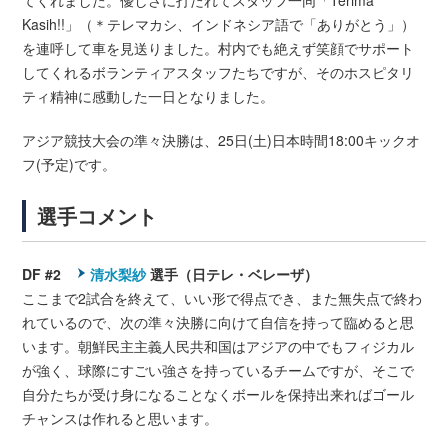
Kasih!!」（＊テレマカシ、インドネシア語で「ありがとう」）
を連呼して車を見送りました。村内でも絶えず笑顔でサポート
してくれるボランティアスタッフたちですが、そのホスピタリ
ティ精神に感動した一日となりました。
アジア競技大会の準々決勝は、25日(土)日本時間18:00キックオ
フ(予定)です。
選手コメント
DF #2
清水梨紗
選手（日テレ・ベレーザ）
ここまで2試合を終えて、いい形で得点でき、また無失点で終わ
れているので、次の準々決勝に向けて自信を持って臨めると思
います。朝鮮民主主義人民共和国はアジアの中でもフィジカル
が強く、球際にすごい強さを持っているチームですが、そこで
自分たちが受け身になることなくボールを保持出来ればゴール
チャンスは作れると思います。