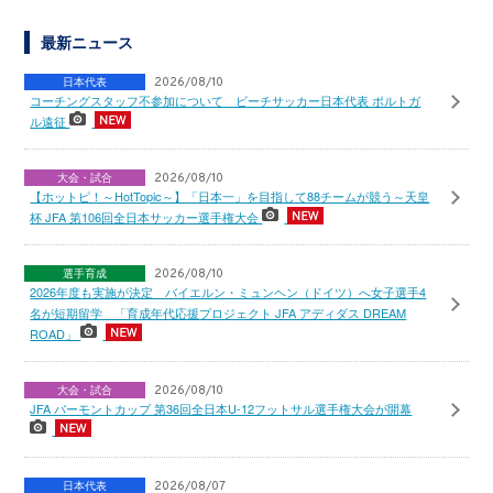
最新ニュース
日本代表
2026/08/10
コーチングスタッフ不参加について ビーチサッカー日本代表 ポルトガ
ル遠征
大会・試合
2026/08/10
【ホットピ！～HotTopic～】「日本一」を目指して88チームが競う～天皇
杯 JFA 第106回全日本サッカー選手権大会
選手育成
2026/08/10
2026年度も実施が決定 バイエルン・ミュンヘン（ドイツ）へ女子選手4
名が短期留学 「育成年代応援プロジェクト JFA アディダス DREAM
ROAD」
大会・試合
2026/08/10
JFA バーモントカップ 第36回全日本U-12フットサル選手権大会が開幕
日本代表
2026/08/07