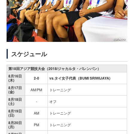
スケジュール
第18回アジア競技大会（2018/ジャカルタ・パレンバン）
8月16日
2-0
vs.タイ女子代表（BUMI SRIWIJAYA)
(木)
8月17日
AM/PM
トレーニング
(金)
8月18日
-
オフ
(土)
8月19日
AM
トレーニング
(日)
8月20日
PM
トレーニング
(月)