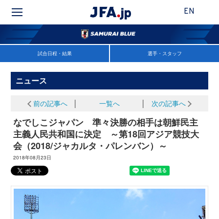
EN
試合日程・結果
選手・スタッフ
ニュース
前の記事へ
│
一覧へ
│
次の記事へ
なでしこジャパン 準々決勝の相手は朝鮮民主
主義人民共和国に決定 ～第18回アジア競技大
会（2018/ジャカルタ・パレンバン）～
2018年08月23日