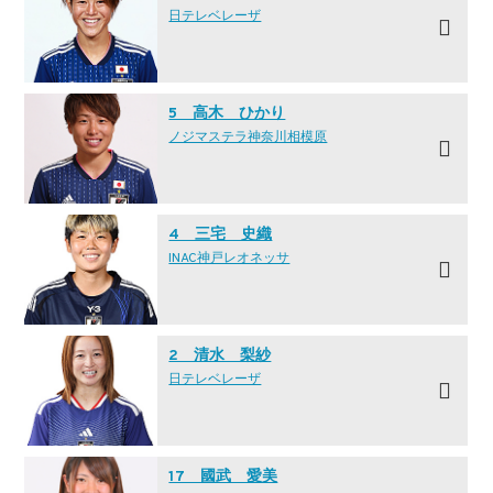
日テレ·ベレーザ
5 高木 ひかり
ノジマステラ神奈川相模原
4 三宅 史織
INAC神戸レオネッサ
2 清水 梨紗
日テレ·ベレーザ
17 國武 愛美