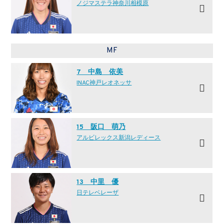
ノジマステラ神奈川相模原
MF
7 中島 依美
INAC神戸レオネッサ
15 阪口 萌乃
アルビレックス新潟レディース
13 中里 優
日テレ·ベレーザ