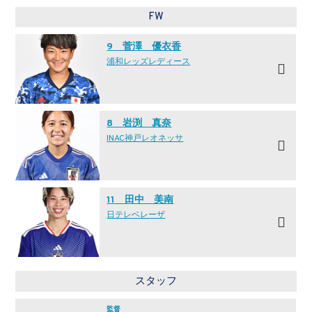
FW
9 菅澤 優衣香
浦和レッズレディース
8 岩渕 真奈
INAC神戸レオネッサ
11 田中 美南
日テレ·ベレーザ
スタッフ
監督