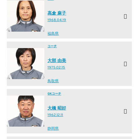
高倉 麻子
1968.04.19
福島県
コーチ
大部 由美
1975.02.15
鳥取県
GKコーチ
大橋 昭好
1962.12.11
静岡県