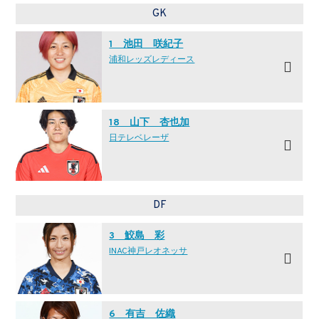
GK
1 池田 咲紀子
浦和レッズレディース
18 山下 杏也加
日テレ·ベレーザ
DF
3 鮫島 彩
INAC神戸レオネッサ
6 有吉 佐織