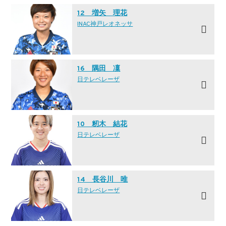
12 増矢 理花
INAC神戸レオネッサ
16 隅田 凜
日テレ·ベレーザ
10 籾木 結花
日テレ·ベレーザ
14 長谷川 唯
日テレ·ベレーザ