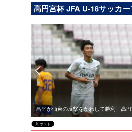
高円宮杯 JFA U-18サッカー
昌平が仙台の反撃をかわして勝利 高円宮杯 