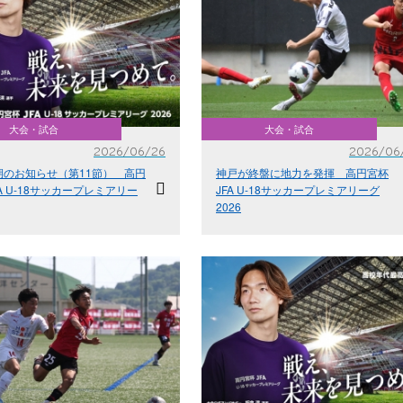
大会・試合
大会・試合
2026/06/26
2026/06
期のお知らせ（第11節） 高円
神戸が終盤に地力を発揮 高円宮杯
FA U-18サッカープレミアリー
JFA U-18サッカープレミアリーグ
2026