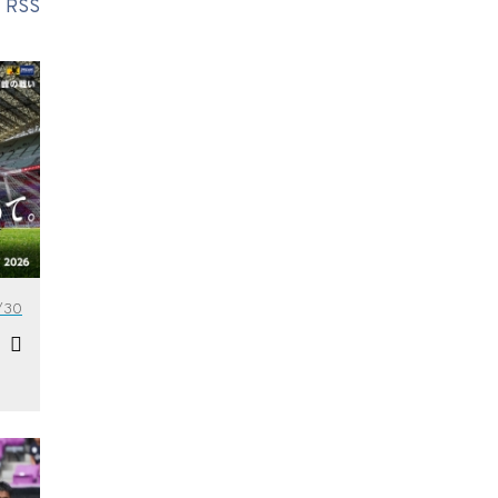
RSS
/30