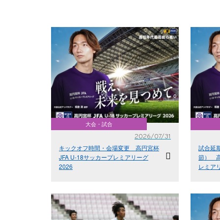
大会・試合
2026/07/31
キックオフ時間・会場変更 高円宮杯
試合延期
JFA U-18サッカープレミアリーグ
節） 高
2026
レミアリ