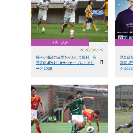
大会・試合
2026/06/29
昌平が仙台の反撃をかわして勝利 高
試合延
円宮杯 JFA U-18サッカープレミアリ
宮杯 J
ーグ 2026
グ 2026