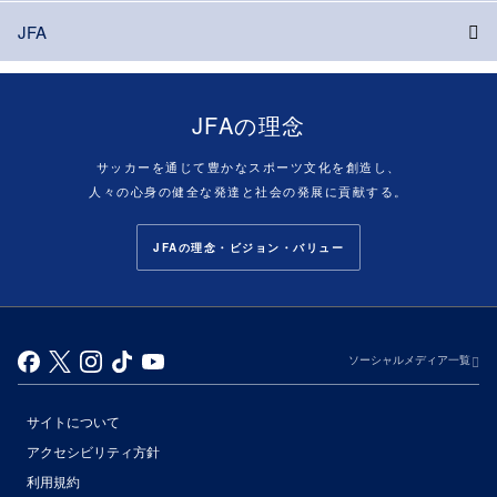
JFA
JFAの理念
サッカーを通じて豊かなスポーツ文化を創造し、
人々の心身の健全な発達と社会の発展に貢献する。
JFAの理念・ビジョン・バリュー
ソーシャルメディア一覧
サイトについて
アクセシビリティ方針
利用規約