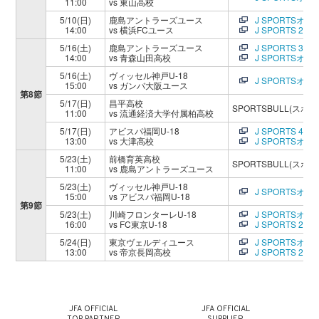
11:00
vs 東山高校
5/10(日)
鹿島アントラーズユース
J SPORTSオン
14:00
vs 横浜FCユース
J SPORTS 2(22
5/16(土)
鹿島アントラーズユース
J SPORTS 3
／
14:00
vs 青森山田高校
J SPORTSオ
5/16(土)
ヴィッセル神戸U-18
J SPORTSオ
15:00
vs ガンバ大阪ユース
第8節
5/17(日)
昌平高校
SPORTSBULL(スポ
11:00
vs 流通経済大学付属柏高校
5/17(日)
アビスパ福岡U-18
J SPORTS 4
／
13:00
vs 大津高校
J SPORTSオ
5/23(土)
前橋育英高校
SPORTSBULL(スポ
11:00
vs 鹿島アントラーズユース
5/23(土)
ヴィッセル神戸U-18
J SPORTSオ
15:00
vs アビスパ福岡U-18
第9節
5/23(土)
川崎フロンターレU-18
J SPORTSオン
16:00
vs FC東京U-18
J SPORTS 2(21
5/24(日)
東京ヴェルディユース
J SPORTSオン
13:00
vs 帝京長岡高校
J SPORTS 2(24
JFA OFFICIAL
JFA OFFICIAL
TOP PARTNER
SUPPLIER