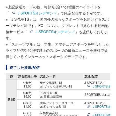
※上記放送カードの他、毎節1試合15分程度のハイライトを
「
J SPORTSオンデマンド
」で限定配信する予定です。
※「J SPORTS」は、国内外の様々なスポーツをお届けするスポ
ーツテレビ局です。PC、スマホ、タブレットで見られる動画配
信サービス「
J SPORTSオンデマンド
」も提供しておりま
す。
※「スポーツブル」は、学生、アマチュアスポーツを中心とした
ライブ配信や40競技以上のスポーツの最新ニュースを無料で提
供しているインターネットスポーツメディアです。
終了した放送/配信
節
試合開始日時
試合カード
放送/配信
4/4(土)
サガン鳥栖U-18
J SPORTS 2
／
13:00
vs ヴィッセル神戸U-18
J SPORTSオ
4/4(土)
FC東京U-18
SPORTSBULL(スポ
15:00
vs 青森山田高校
第1節
4/5(日)
鹿島アントラーズユース
J SPORTS 2
／
11:00
vs 柏レイソルU-18
J SPORTSオ
4/5(日)
前橋育英高校
J SPORTSオ