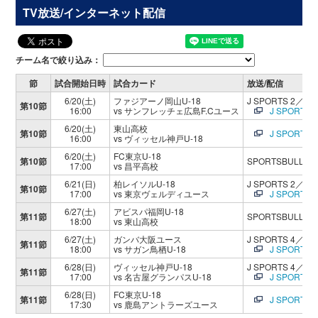
TV放送/インターネット配信
チーム名で絞り込み：
節
試合開始日時
試合カード
放送/配信
6/20(土)
ファジアーノ岡山U-18
J SPORTS 2
／
第10節
16:00
vs サンフレッチェ広島F.Cユース
J SPORT
6/20(土)
東山高校
第10節
J SPORT
16:00
vs ヴィッセル神戸U-18
6/20(土)
FC東京U-18
第10節
SPORTSBULL(
17:00
vs 昌平高校
6/21(日)
柏レイソルU-18
J SPORTS 2
／
第10節
17:00
vs 東京ヴェルディユース
J SPORT
6/27(土)
アビスパ福岡U-18
第11節
SPORTSBULL(
18:00
vs 東山高校
6/27(土)
ガンバ大阪ユース
J SPORTS 4
／
第11節
18:00
vs サガン鳥栖U-18
J SPORT
6/28(日)
ヴィッセル神戸U-18
J SPORTS 4
／
第11節
17:00
vs 名古屋グランパスU-18
J SPORT
6/28(日)
FC東京U-18
第11節
J SPORT
17:30
vs 鹿島アントラーズユース