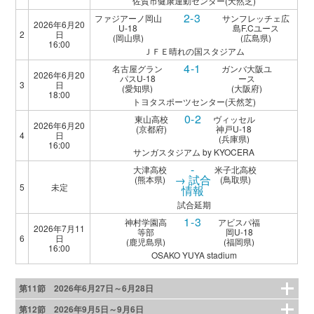
佐賀市健康運動センター(天然芝)
2-3
ファジアーノ岡山
サンフレッチェ広
2026年6月20
U-18
島F.Cユース
2
日
(岡山県)
(広島県)
16:00
ＪＦＥ晴れの国スタジアム
4-1
名古屋グラン
ガンバ大阪ユ
2026年6月20
パスU-18
ース
3
日
(愛知県)
(大阪府)
18:00
トヨタスポーツセンター(天然芝)
0-2
東山高校
ヴィッセル
2026年6月20
(京都府)
神戸U-18
4
日
(兵庫県)
16:00
サンガスタジアム by KYOCERA
-
大津高校
米子北高校
→ 試合
(熊本県)
(鳥取県)
5
未定
情報
試合延期
1-3
神村学園高
アビスパ福
2026年7月11
等部
岡U-18
6
日
(鹿児島県)
(福岡県)
16:00
OSAKO YUYA stadium
第11節 2026年6月27日～6月28日
第12節 2026年9月5日～9月6日