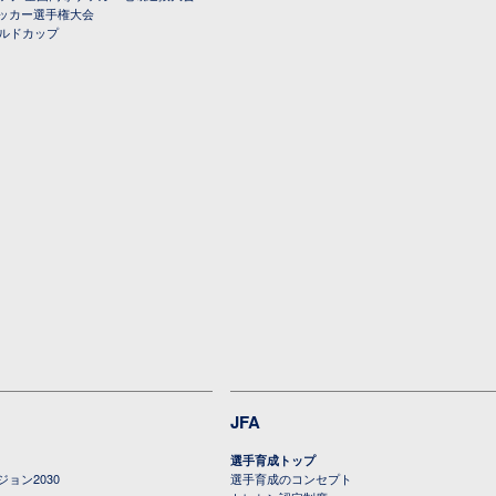
ッカー選手権大会
ールドカップ
JFA
選手育成トップ
ョン2030
選手育成のコンセプト