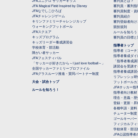
JFAユニクロ サッカーキッズ
審判員とは？
JFA Magical Field Inspired by Disney
審判員・審判指
JFAなでしこひろば
審判員制度・資
JFAチャレンジゲーム
審判員紹介
キリンファミリーチャレンジカップ
審判登録者向け
ウォーキングフットボール
競技規則
JFAスクエア
ルールを知ろう
キッズプログラム
審判員の目標と
キッズリーダー養成講習会
指導者トップ
学校体育・部活動
指導者（コーチ
障がい者サッカー
指導者養成ダイ
JFAフェスティバル
「指導者養成講
「サッカーが好きだから～I just love football～」
講習会を受講す
全国サッカーファミリープロファイル
指導者養成講習
JFAグラスルーツ推進・賛同パートナー制度
リフレッシュ研
大会・試合トップ
フットボールカ
JFAサッカー指導
ルールを知ろう！
指導者向け教材
理念・意義・歴
登録・更新・昇
各種申請・資料
チューター制度
ゴールキーパー
フィジカルフィ
学校体育・部活
JFA公認指導者