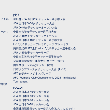
[女子]
ァイナル
皇后杯 JFA 全日本女子サッカー選手権大会
JFA 全日本O-30女子サッカー大会
JFA O-40女子サッカーオープン大会
レーオフ
全日本大学女子サッカー選手権大会
JFA U-18女子サッカーファイナルズ
JFA 全日本U-18女子サッカー選手権大会
U-18女子サッカープレミアリーグ プレーオフ
高円宮妃杯 JFA全日本U-15女子サッカー選手権大会
JFA U-15女子サッカーリーグ
全日本高等学校女子サッカー選手権大会
全国高等学校総合体育大会(サッカー競技)
国民スポーツ大会(サッカー競技)
日本クラブユース女子サッカー大会（U-18）
AFC女子チャンピオンズリーグ
AFC Women's Club Championship 2023 - Invitational
Tournament
対抗戦
[シニア]
JFA 全日本O-40サッカー大会
JFA 全日本O-50サッカー大会
JFA 全日本O-60サッカー大会
JFA 全日本O-70サッカー大会
全国健康福祉祭サッカー交流大会(ねんりんピック)