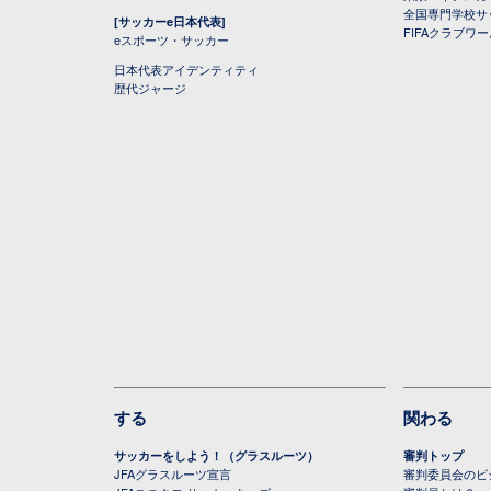
全国専門学校サ
[サッカーe日本代表]
FIFAクラブワ
eスポーツ・サッカー
日本代表アイデンティティ
歴代ジャージ
する
関わる
サッカーをしよう！（グラスルーツ）
審判トップ
JFAグラスルーツ宣言
審判委員会のビジ