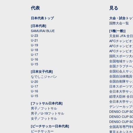
代表
見る
日本代表トップ
大会・試合トッ
国際大会一覧
[日本代表]
SAMURAI BLUE
[1種(一般)]
U-23
天皇杯 JFA 
U-21
AFCチャンピ
U-19
AFCチャンピオン
U-18
AFCチャンピオ
U-17
国民スポーツ大
U-16
全国地域サッカ
U-15
全国クラブチー
全国社会人サッ
[日本女子代表]
全国自治体職員
なでしこジャパン
全国自衛隊サッ
U-20
U-17
日本スポーツマ
U-16
全日本大学サッ
U-15
総理大臣杯 全
全日本大学サッ
[フットサル日本代表]
デンソーカップ
男子／フットサル
DENSO CUP
男子／U-19フットサル
DENSO CUP
女子／フットサル
DENSO CUP
[ビーチサッカー日本代表]
全国高等専門学
ビーチサッカー
東京エネシスカ