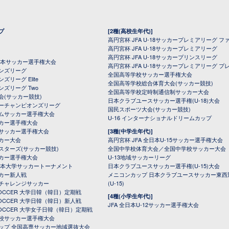
プ
[2種(高校生年代)]
高円宮杯 JFA U-18サッカープレミアリーグ フ
高円宮杯 JFA U-18サッカープレミアリーグ
高円宮杯 JFA U-18サッカープリンスリーグ
全日本サッカー選手権大会
高円宮杯 JFA U-18サッカープレミアリーグ プ
オンズリーグ
全国高等学校サッカー選手権大会
ズリーグ Elite
全国高等学校総合体育大会(サッカー競技)
ンズリーグ Two
全国高等学校定時制通信制サッカー大会
会(サッカー競技)
日本クラブユースサッカー選手権(U-18)大会
ーチャンピオンズリーグ
国民スポーツ大会(サッカー競技)
ムサッカー選手権大会
U-16 インターナショナルドリームカップ
カー選手権大会
サッカー選手権大会
[3種(中学生年代)]
カー大会
高円宮杯 JFA 全日本U-15サッカー選手権大会
スターズ(サッカー競技)
全国中学校体育大会／全国中学校サッカー大会
カー選手権大会
U-13地域サッカーリーグ
日本大学サッカートーナメント
日本クラブユースサッカー選手権(U-15)大会
カー新人戦
メニコンカップ 日本クラブユースサッカー東西
チャレンジサッカー
(U-15)
 SOCCER 大学日韓（韓日）定期戦
[4種(小学生年代)]
 SOCCER 大学日韓（韓日）新人戦
JFA 全日本U-12サッカー選手権大会
 SOCCER 大学女子日韓（韓日）定期戦
校サッカー選手権大会
ップ 全国高専サッカー地域選抜大会