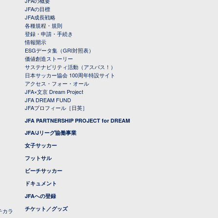
JFAの概要
JFAの目標
JFA成長戦略
各種規程・規則
登録・申請・手続き
情報開示
ESGデータ集（GRI対照表）
価値創造ストーリー
サステナビリティ活動（アスパス！）
日本サッカー協会 100周年特設サイト
アクセス・フォー・オール
JFA×文京 Dream Project
JFA DREAM FUND
JFAプロフィール［日英］
JFA PARTNERSHIP PROJECT for DREAM
JFA/Jリーグ協働事業
女子サッカー
フットサル
ビーチサッカー
ドキュメント
JFAへの登録
チケット／グッズ
チカラ