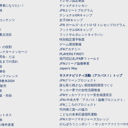
トレセン認定制度
導者になりたい！
ナショナルトレセン
格
JFAエリートプログラム
ナショナルGKキャンプ
コンテンツ
女子GKキャンプ
JFA ガールズ･エイトU-12 トレセンプログラム
！
フットサルGKキャンプ
重点項目
フットサルタレントキャラバン
特別指定選手制度
ゲーム環境整備
）の役割
JFAアカデミー
レクターメッセージ
PLAYERS FIRST!
習会」とは
高円宮記念JFA夢フィールド
るまでの流れ
JFA/Jリーグ協働事業
会
Japan's Way
修会
サステナビリティ活動（アスパス！）トップ
ンファレンス
JFAグリーンプロジェクト
教本2024
誰も取り残さない競技観戦環境づくり
 販売
サッカー界での女性活躍推進
史
JFAサッカーファミリー安全保護宣言
級・失効
JFA×中央大学「アスパス！協働プロジェクト」
JFAこころのプロジェクト
竹内悌三賞への協力
こどもの未来応援国民運動
ットネス
JFAスポーツマネジャーズカレッジ
動
がんばろうニッポン！ ～サッカーファミリーの
の海外派遣