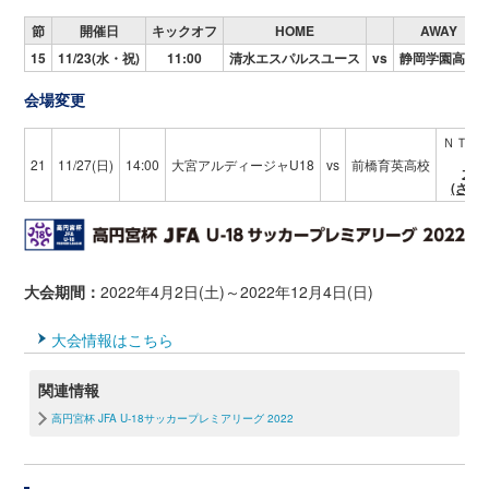
節
開催日
キックオフ
HOME
AWAY
15
11/23(水・祝)
11:00
清水エスパルスユース
vs
静岡学園高校
会場変更
ＮＴＴ
21
11/27(日)
14:00
大宮アルディージャU18
vs
前橋育英高校
大宮
(さい
大会期間：
2022年4月2日(土)～2022年12月4日(日)
大会情報はこちら
関連情報
高円宮杯 JFA U-18サッカープレミアリーグ 2022