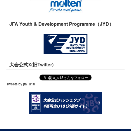
JFA Youth & Development Programme（JYD）
大会公式X(旧Twitter)
Tweets by jfa_u18