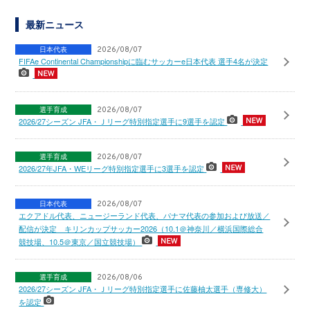
最新ニュース
日本代表
2026/08/07
FIFAe Continental Championshipに臨むサッカーe日本代表 選手4名が決定
選手育成
2026/08/07
2026/27シーズン JFA・Ｊリーグ特別指定選手に9選手を認定
選手育成
2026/08/07
2026/27年JFA・WEリーグ特別指定選手に3選手を認定
日本代表
2026/08/07
エクアドル代表、ニュージーランド代表、パナマ代表の参加および放送／
配信が決定 キリンカップサッカー2026（10.1＠神奈川／横浜国際総合
競技場、10.5＠東京／国立競技場）
選手育成
2026/08/06
2026/27シーズン JFA・Ｊリーグ特別指定選手に佐藤柚太選手（専修大）
を認定