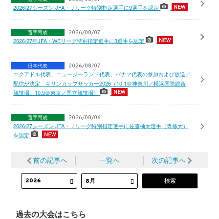
2026/27シーズン JFA・Ｊリーグ特別指定選手に9選手を認定
選手育成
2026/08/07
2026/27年JFA・WEリーグ特別指定選手に3選手を認定
日本代表
2026/08/07
エクアドル代表、ニュージーランド代表、パナマ代表の参加および放送／
配信が決定 キリンカップサッカー2026（10.1＠神奈川／横浜国際総合
競技場、10.5＠東京／国立競技場）
選手育成
2026/08/06
2026/27シーズン JFA・Ｊリーグ特別指定選手に佐藤柚太選手（専修大）
を認定
前の記事へ
│
一覧へ
│
次の記事へ
過去の大会はこちら