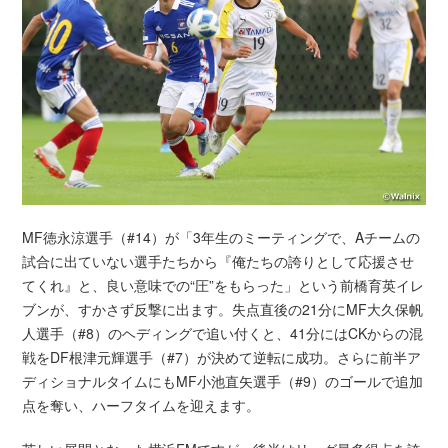
MF徳永涼選手（#14）が「3年生のミーティングで、Aチームの
試合に出ていない選手たちから『俺たちの誇りとして応援させ
てくれ』と、良い意味での“圧”をもらった」という前橋育英イレ
ブンが、すかさず反撃に出ます。失点直後の21分にMF大久保帆
人選手（#8）のヘディングで追い付くと、41分にはCKからの混
戦をDF根津元輝選手（#7）が決めて逆転に成功。さらに前半ア
ディショナルタイムにもMF小池直矢選手（#9）のゴールで追加
点を奪い、ハーフタイムを迎えます。