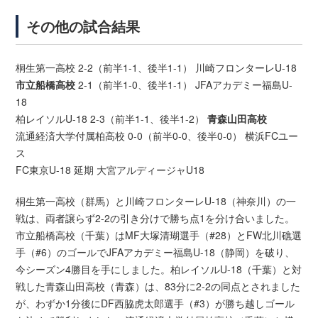
その他の試合結果
桐生第一高校 2-2（前半1-1、後半1-1） 川崎フロンターレU-18
市立船橋高校
2-1（前半1-0、後半1-1） JFAアカデミー福島U-
18
柏レイソルU-18 2-3（前半1-1、後半1-2）
青森山田高校
流通経済大学付属柏高校 0-0（前半0-0、後半0-0） 横浜FCユー
ス
FC東京U-18 延期 大宮アルディージャU18
桐生第一高校（群馬）と川崎フロンターレU-18（神奈川）の一
戦は、両者譲らず2-2の引き分けで勝ち点1を分け合いました。
市立船橋高校（千葉）はMF大塚清瑚選手（#28）とFW北川礁選
手（#6）のゴールでJFAアカデミー福島U-18（静岡）を破り、
今シーズン4勝目を手にしました。柏レイソルU-18（千葉）と対
戦した青森山田高校（青森）は、83分に2-2の同点とされました
が、わずか1分後にDF西脇虎太郎選手（#3）が勝ち越しゴール