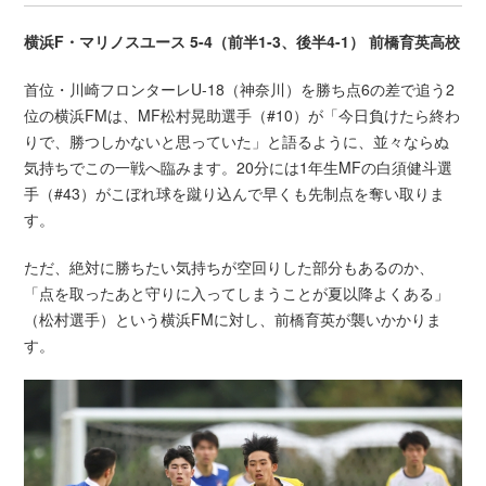
横浜F・マリノスユース 5-4（前半1-3、後半4-1） 前橋育英高校
首位・川崎フロンターレU-18（神奈川）を勝ち点6の差で追う2
位の横浜FMは、MF松村晃助選手（#10）が「今日負けたら終わ
りで、勝つしかないと思っていた」と語るように、並々ならぬ
気持ちでこの一戦へ臨みます。20分には1年生MFの白須健斗選
手（#43）がこぼれ球を蹴り込んで早くも先制点を奪い取りま
す。
ただ、絶対に勝ちたい気持ちが空回りした部分もあるのか、
「点を取ったあと守りに入ってしまうことが夏以降よくある」
（松村選手）という横浜FMに対し、前橋育英が襲いかかりま
す。