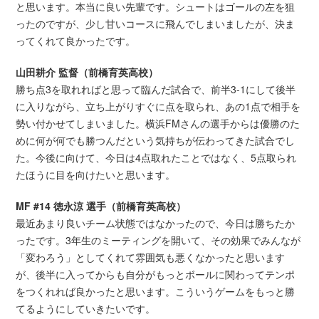
と思います。本当に良い先輩です。シュートはゴールの左を狙
ったのですが、少し甘いコースに飛んでしまいましたが、決ま
ってくれて良かったです。
山田耕介 監督（前橋育英高校）
勝ち点3を取れればと思って臨んだ試合で、前半3-1にして後半
に入りながら、立ち上がりすぐに点を取られ、あの1点で相手を
勢い付かせてしまいました。横浜FMさんの選手からは優勝のた
めに何が何でも勝つんだという気持ちが伝わってきた試合でし
た。今後に向けて、今日は4点取れたことではなく、5点取られ
たほうに目を向けたいと思います。
MF #14 徳永涼 選手（前橋育英高校）
最近あまり良いチーム状態ではなかったので、今日は勝ちたか
ったです。3年生のミーティングを開いて、その効果でみんなが
「変わろう」としてくれて雰囲気も悪くなかったと思います
が、後半に入ってからも自分がもっとボールに関わってテンポ
をつくれれば良かったと思います。こういうゲームをもっと勝
てるようにしていきたいです。