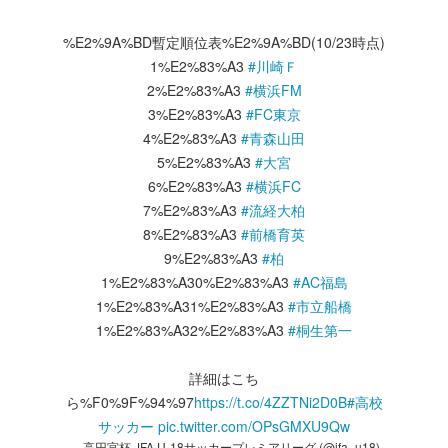
%E2%9A%BD️暫定順位表%E2%9A%BD️(10/23時点)
1%E2%83%A3
#川崎Ｆ
2%E2%83%A3
#横浜FM
3%E2%83%A3
#FC東京
4%E2%83%A3
#青森山田
5%E2%83%A3
#大宮
6%E2%83%A3
#横浜FC
7%E2%83%A3
#流経大柏
8%E2%83%A3
#前橋育英
9%E2%83%A3
#柏
1%E2%83%A30%E2%83%A3
#AC福島
1%E2%83%A31%E2%83%A3
#市立船橋
1%E2%83%A32%E2%83%A3
#桐生第一
詳細はこち
ら%F0%9F%94%97
https://t.co/4ZZTNi2D0B
#高校
サッカー
pic.twitter.com/OPsGMXU9Qw
— 高円宮杯 JFA U-18サッカープレミアリーグ (@jfa_u18)