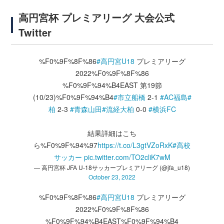
高円宮杯 プレミアリーグ 大会公式
Twitter
%F0%9F%8F%86
#高円宮U18
プレミアリーグ
2022%F0%9F%8F%86
%F0%9F%94%B4EAST 第19節
(10/23)%F0%9F%94%B4
#市立船橋
2-1
#AC福島
#
柏
2-3
#青森山田
#流経大柏
0-0
#横浜FC
結果詳細はこち
ら%F0%9F%94%97
https://t.co/L3gtVZoRxK
#高校
サッカー
pic.twitter.com/TO2cliK7wM
— 高円宮杯 JFA U-18サッカープレミアリーグ (@jfa_u18)
October 23, 2022
%F0%9F%8F%86
#高円宮U18
プレミアリーグ
2022%F0%9F%8F%86
%F0%9F%94%B4EAST%F0%9F%94%B4