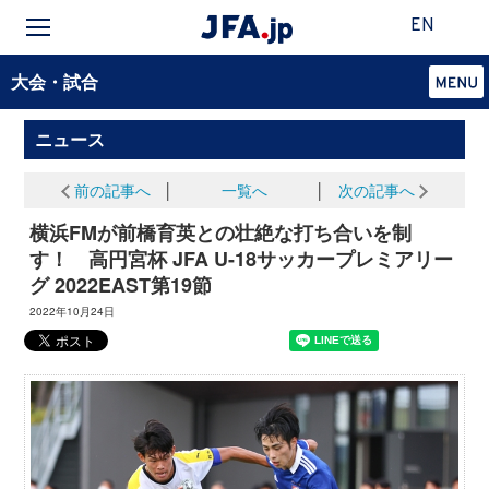
EN
大会・試合
ニュース
前の記事へ
│
一覧へ
│
次の記事へ
横浜FMが前橋育英との壮絶な打ち合いを制
す！ 高円宮杯 JFA U-18サッカープレミアリー
グ 2022EAST第19節
2022年10月24日