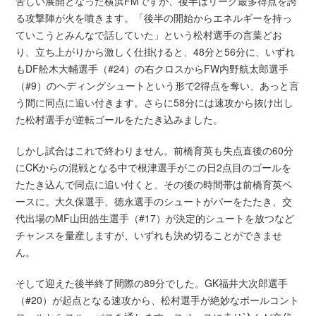
苦しい展開となった横浜FMですが、後半はリーグ最多得点を誇
る攻撃陣が火を噴きます。「後半の開始からエネルギーを持っ
ていこうとみんなで話していた」という松村選手の言葉どお
り、立ち上がりから激しく仕掛けると、48分と56分に、いずれ
もDF舩木大輔選手（#24）の右クロスからFW内野航太郎選手
（#9）のヘディングシュートという形で2得点を奪い、あっと言
う間に同点に追い付きます。さらに58分には速攻から抜け出し
た松村選手が逆転ゴールをたたき込みました。
しかし試合はこれで終わりません。前橋育英も失点直後の60分
にCKからの混戦となる中で根津選手がこの日2点目のゴールを
たたき込んで同点に追い付くと、その後の時間帯は前橋育英ペ
ースに。大久保選手、徳永選手のシュートがバーをたたき、交
代出場のMF山田皓生選手（#17）が決定的シュートを放つなど
チャンスを量産しますが、いずれも決め切ることができませ
ん。
そして迎えた後半終了間際の89分でした。GK福井大次郎選手
（#20）が起点となる速攻から、松村選手が絶妙なボールコント