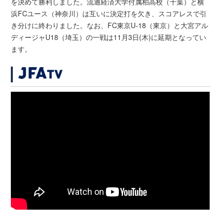
を決めて勝利しました。流通経済大学付属柏高校（千葉）と横
浜FCユース（神奈川）は互いに決定打を欠き、スコアレスで引
き分けに終わりました。なお、FC東京U-18（東京）と大宮アル
ディージャU18（埼玉）の一戦は11月3日(木)に延期となってい
ます。