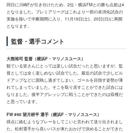
同日に川崎Fが引き分けたため、2位・横浜FMとの勝ち点差は4
となりました。プレミアリーグはこれより一部の未消化試合の
実施を除いて中断期間に入り、11月19日(土)、20日(日)に再開
となります。
監督・選手コメント
大熊裕司 監督（横浜F・マリノスユース）
観ている皆さんにとっては楽しい試合だったと思いますが、監
督としては全く楽しめない試合でした。最近の試合で少しビル
ドアップなどに固執し過ぎてしまい、ゴールを目指す姿勢が薄
れてしまっていました。そこを取り戻すことができた試合には
なりました。後半アグレッシブに戦うことができたのは収穫だ
と思っています。
FW #40 望月耕平 選手（横浜F・マリノスユース）
得点に絡むようなプレーをしてこいと言われて送り出されまし
た。松村選手から良いパスが来たおかげで決めることができた