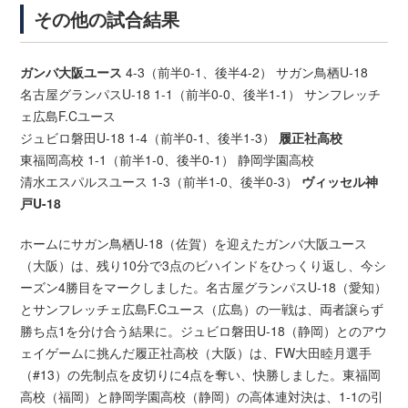
その他の試合結果
ガンバ大阪ユース
4-3（前半0-1、後半4-2） サガン鳥栖U-18
名古屋グランパスU-18 1-1（前半0-0、後半1-1） サンフレッチ
ェ広島F.Cユース
ジュビロ磐田U-18 1-4（前半0-1、後半1-3）
履正社高校
東福岡高校 1-1（前半1-0、後半0-1） 静岡学園高校
清水エスパルスユース 1-3（前半1-0、後半0-3）
ヴィッセル神
戸U-18
ホームにサガン鳥栖U-18（佐賀）を迎えたガンバ大阪ユース
（大阪）は、残り10分で3点のビハインドをひっくり返し、今シ
ーズン4勝目をマークしました。名古屋グランパスU-18（愛知）
とサンフレッチェ広島F.Cユース（広島）の一戦は、両者譲らず
勝ち点1を分け合う結果に。ジュビロ磐田U-18（静岡）とのアウ
ェイゲームに挑んだ履正社高校（大阪）は、FW大田睦月選手
（#13）の先制点を皮切りに4点を奪い、快勝しました。東福岡
高校（福岡）と静岡学園高校（静岡）の高体連対決は、1-1の引