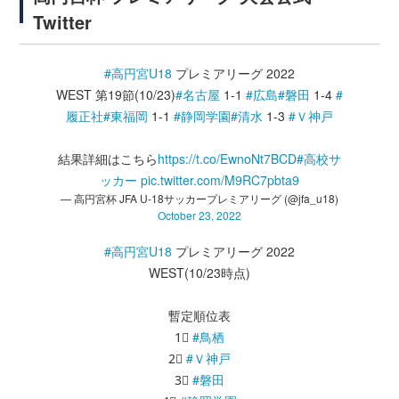
Twitter
#高円宮U18
プレミアリーグ 2022
WEST 第19節(10/23)
#名古屋
1-1
#広島
#磐田
1-4
#
履正社
#東福岡
1-1
#静岡学園
#清水
1-3
#Ｖ神戸
結果詳細はこちら
https://t.co/EwnoNt7BCD
#高校サ
ッカー
pic.twitter.com/M9RC7pbta9
— 高円宮杯 JFA U-18サッカープレミアリーグ (@jfa_u18)
October 23, 2022
#高円宮U18
プレミアリーグ 2022
WEST(10/23時点)
暫定順位表
1⃣
#鳥栖
2⃣
#Ｖ神戸
3⃣
#磐田