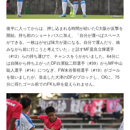
後半に入ってからは、押し込まれる時間が続いたC大阪が反撃を
開始。持ち前のショートパスに加え、「自分が運べばスペース
ができる。一枚はがせば味方が楽になる。自分で運んだり、絡
みながら前に行こうと考えていた」と話すMF皿良立輝選手
（#12）らの持ち運びで、チャンスをうかがいました。64分に
は自陣から持ち上がったDF白濱聡二郎選手（#39）からMF中山
聡人選手（#14）につなぎ、FW末谷誓梧選手（#19）がゴール
を狙いましたが、並走した大津のDFがブロックし、CKに。75
分に得たゴール前でのFKも枠を捉えられません。