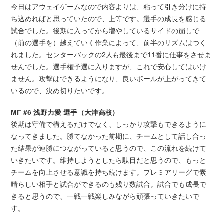
今日はアウェイゲームなので内容よりは、粘って引き分けに持
ち込めればと思っていたので、上等です。選手の成長を感じる
試合でした。後期に入ってから増やしているサイドの崩しで
（前の選手を）越えていく作業によって、前半のリズムはつく
れました。センターバックの2人も最後まで11番に仕事をさせま
せんでした。選手権予選に入りますが、これで安心してはいけ
ません。攻撃はできるようになり、良いボールが上がってきて
いるので、決め切りたいです。
MF #6 浅野力愛 選手（大津高校）
後期は守備で構えるだけでなく、しっかり攻撃もできるように
なってきました。勝てなかった前期に、チームとして話し合っ
た結果が連勝につながっていると思うので、この流れを続けて
いきたいです。維持しようとしたら駄目だと思うので、もっと
チームを向上させる意識を持ち続けます。プレミアリーグで素
晴らしい相手と試合ができるのも残り数試合。試合でも成長で
きると思うので、一戦一戦楽しみながら頑張っていきたいで
す。