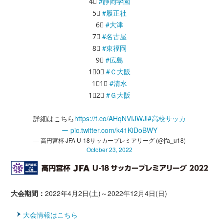
4⃣
#静岡学園
5⃣
#履正社
6⃣
#大津
7⃣
#名古屋
8⃣
#東福岡
9⃣
#広島
1⃣0⃣
#Ｃ大阪
1⃣1⃣
#清水
1⃣2⃣
#Ｇ大阪
詳細はこちら
https://t.co/AHqNVIJWJl
#高校サッカ
ー
pic.twitter.com/k41KiDoBWY
— 高円宮杯 JFA U-18サッカープレミアリーグ (@jfa_u18)
October 23, 2022
大会期間：
2022年4月2日(土)～2022年12月4日(日)
大会情報はこちら