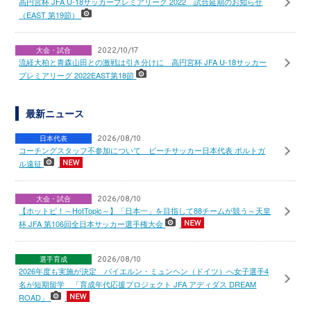
高円宮杯 JFA U-18サッカープレミアリーグ 2022 試合延期のお知らせ
（EAST 第19節）
大会・試合
2022/10/17
流経大柏と青森山田との激戦は引き分けに 高円宮杯 JFA U-18サッカー
プレミアリーグ 2022EAST第18節
最新ニュース
日本代表
2026/08/10
コーチングスタッフ不参加について ビーチサッカー日本代表 ポルトガ
ル遠征
大会・試合
2026/08/10
【ホットピ！～HotTopic～】「日本一」を目指して88チームが競う～天皇
杯 JFA 第106回全日本サッカー選手権大会
選手育成
2026/08/10
2026年度も実施が決定 バイエルン・ミュンヘン（ドイツ）へ女子選手4
名が短期留学 「育成年代応援プロジェクト JFA アディダス DREAM
ROAD」