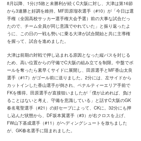
8月以降、1分け5敗と未勝利が続くC大阪に対し、大津は第16節
から3連勝と好調を維持。MF田原瑠衣選手（#10）が「今日は選
手権（全国高校サッカー選手権大会予選）前の大事な試合だっ
たので、チーム全員が同じ意識でやれていた」と振り返ったよ
うに、この日の一戦も勢いに乗る大津が試合開始と共に主導権
を握って、試合を進めました。
大津は前期の対戦で押し込まれる原因となった縦パスを封じる
ため、高い位置からの守備でC大阪の組み立てを制限。中盤でボ
ールを奪ったら素早くサイドに展開し、田原選手とMF香山太良
選手（#17）がゴール前に送りました。2分には、左サイドから
カットインした香山選手が倒され、ペナルティーエリア手前で
FKを獲得。田原選手が直接狙いましたが「僕が止めれば、負け
ることはないと考え、守備を意識している」と話すC大阪のGK
春名竜聖選手（#21）の好セーブによって、CKに。32分にも押
し込んだ状態から、DF坂本翼選手（#3）が右クロスを上げ、
FW山下基成選手（#11）がヘディングシュートを放ちました
が、GK春名選手に阻まれました。