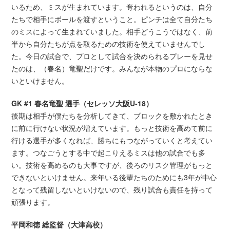
いるため、ミスが生まれています。奪われるというのは、自分
たちで相手にボールを渡すということ。ピンチは全て自分たち
のミスによって生まれていました。相手どうこうではなく、前
半から自分たちが点を取るための技術を使えていませんでし
た。今日の試合で、プロとして試合を決められるプレーを見せ
たのは、（春名）竜聖だけです。みんなが本物のプロにならな
いといけません。
GK #1 春名竜聖 選手（セレッソ大阪U-18）
後期は相手が僕たちを分析してきて、ブロックを敷かれたとき
に前に行けない状況が増えています。もっと技術を高めて前に
行ける選手が多くなれば、勝ちにもつながっていくと考えてい
ます。つなごうとする中で起こりえるミスは他の試合でも多
い。技術を高めるのも大事ですが、後ろのリスク管理がもっと
できないといけません。来年いる後輩たちのためにも3年が中心
となって残留しないといけないので、残り試合も責任を持って
頑張ります。
平岡和徳 総監督（大津高校）