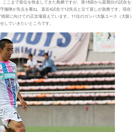
す。ここまで首位を快走してきた鳥栖ですが、第18節から延期分の試合を
守備陣が失点を重ね、直近4試合で12失点と立て直しが急務です。現在
ア残留に向けての正念場迎えています。11位のガンバ大阪ユース（大阪
乗せしていきたいところです。