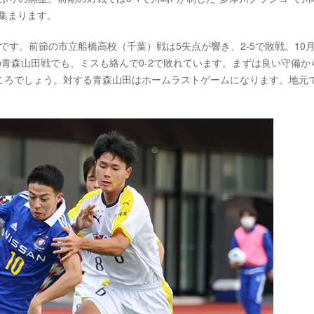
集まります。
です。前節の市立船橋高校（千葉）戦は5失点が響き、2-5で敗戦。10
の青森山田戦でも、ミスも絡んで0-2で敗れています。まずは良い守備か
ころでしょう。対する青森山田はホームラストゲームになります。地元