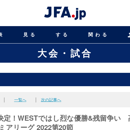
表
見る
する
関わる
大会・試合
│
一覧へ
│
次の記事へ
決定！WESTではし烈な優勝&残留争い 
ミアリーグ 2022第20節