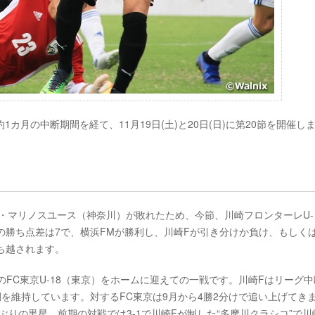
、約1カ月の中断期間を経て、11月19日(土)と20日(日)に第20節を開催し
横浜F・マリノスユース（神奈川）が敗れたため、今節、川崎フロンターレU-
の勝ち点差は7で、横浜FMが勝利し、川崎Fが引き分けか負け、もしく
ち越されます。
FC東京U-18（東京）をホームに迎えての一戦です。川崎Fはリーグ中
調を維持しています。対するFC東京は9月から4勝2分けで追い上げてき
ぶりの黒星。前期の対戦では3-1で川崎Fが制した“多摩川クラシコ”で川