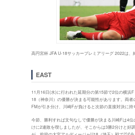
高円宮杯 JFA U-18サッカープレミアリーグ 2022は
EAST
11月16日(水)に行われた延期分の第15節で2位の
18（神奈川）の優勝が決まる可能性があります。両者
FMが引き分け、川崎Fが負けると次節の直接対決に持
今節、勝利すれば文句なしで優勝が決まる川崎Fは4位の
けに2連敗を喫しましたが、そこからは3勝2分けと好
が、前節の大宮アルディージャU18（埼玉）戦で7試合