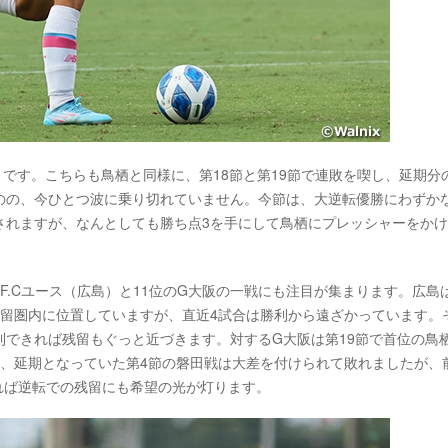
）です。こちらも鳥栖と同様に、第18節と第19節で連敗を喫し、延期分
のの、今ひとつ波に乗り切れていません。今節は、大逆転優勝にわずか
されますが、なんとしても勝ち点3を手にして鳥栖にプレッシャーをか
F.Cユース（広島）と11位のG大阪の一戦にも注目が集まります。広島
残留圏内に位置していますが、直近4試合は勝利から遠ざかっています。
できれば残留もぐっと近づきます。対するG大阪は第19節で首位の鳥
後、延期となっていた第4節の磐田戦は大差を付けられて敗れましたが、
れば逆転での残留にも希望の光が灯ります。