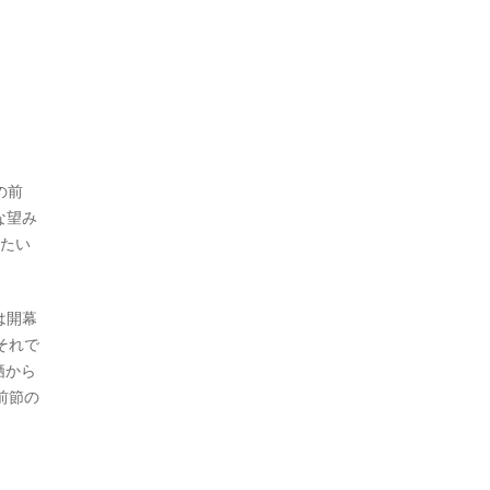
の前
な望み
けたい
は開幕
それで
栖から
前節の