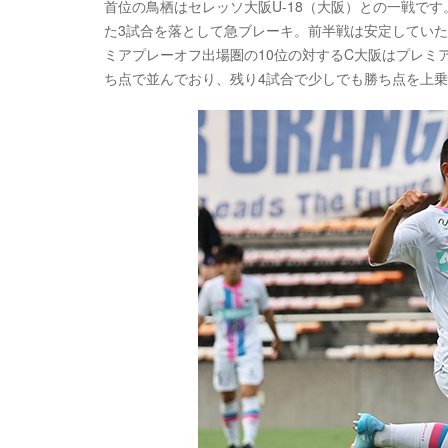
首位の鳥栖はセレッソ大阪U-18（大阪）との一戦で
た3試合を落として急ブレーキ。前半戦は安定していた
ミアプレーオフ出場圏の10位の対するC大阪はプレミ
ち点で並んでおり、残り4試合で少しでも勝ち点を上