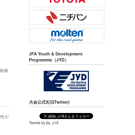
JFA Youth & Development
Programme（JYD）
、前橋
大会公式X(旧Twitter)
能性が
Tweets by jfa_u18