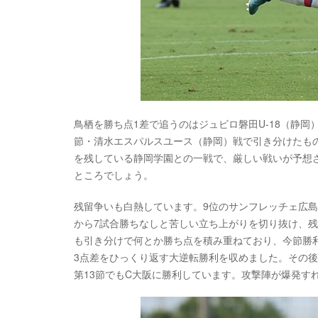
鳥栖を勝ち点1差で追うのはジュビロ磐田U-18（静岡
節・清水エスパルスユース（静岡）戦で引き分けたも
を残している静岡学園との一戦で、厳しい戦いが予想
ところでしょう。
残留争いも白熱しています。9位のサンフレッチェ広島
から7試合勝ちなしと苦しい立ち上がりを切り抜け、
も引き分けで何とか勝ち点を積み重ねており、今節勝利
3点差をひっくり返す大逆転勝利を収めました。その
第13節でもC大阪に勝利しています。攻撃陣が爆発す