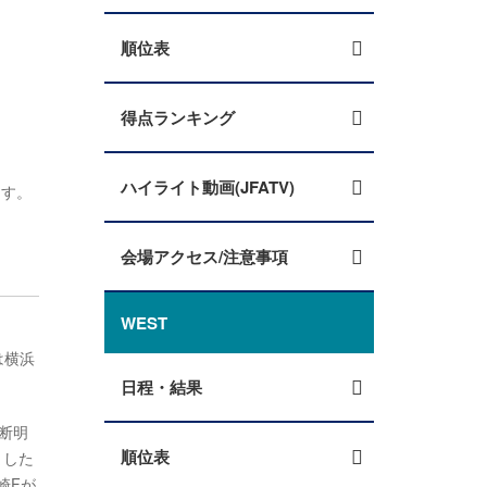
順位表
得点ランキング
ハイライト動画(JFATV)
ます。
会場アクセス/注意事項
WEST
は横浜
日程・結果
断明
順位表
ました
崎Fが