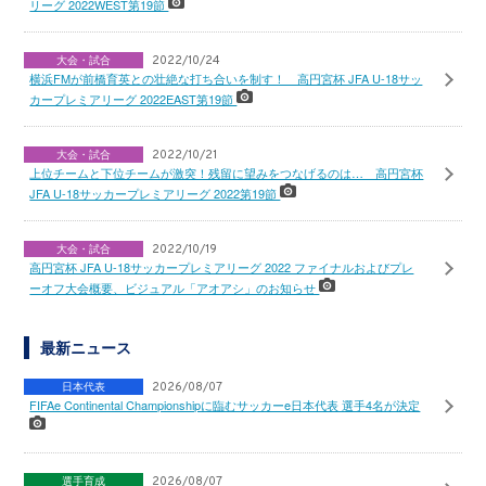
リーグ 2022WEST第19節
大会・試合
2022/10/24
横浜FMが前橋育英との壮絶な打ち合いを制す！ 高円宮杯 JFA U-18サッ
カープレミアリーグ 2022EAST第19節
大会・試合
2022/10/21
上位チームと下位チームが激突！残留に望みをつなげるのは… 高円宮杯
JFA U-18サッカープレミアリーグ 2022第19節
大会・試合
2022/10/19
高円宮杯 JFA U-18サッカープレミアリーグ 2022 ファイナルおよびプレ
ーオフ大会概要、ビジュアル「アオアシ」のお知らせ
最新ニュース
日本代表
2026/08/07
FIFAe Continental Championshipに臨むサッカーe日本代表 選手4名が決定
選手育成
2026/08/07