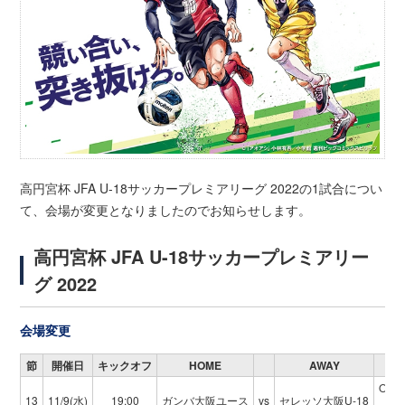
高円宮杯 JFA U-18サッカープレミアリーグ 2022の1試合につい
て、会場が変更となりましたのでお知らせします。
高円宮杯 JFA U-18サッカープレミアリー
グ 2022
会場変更
節
開催日
キックオフ
HOME
AWAY
OF
13
11/9(水)
19:00
ガンバ大阪ユース
vs
セレッソ大阪U-18