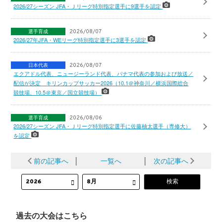
2026/27シーズン JFA・Ｊリーグ特別指定選手に9選手を認定
選手育成
2026/08/07
2026/27年JFA・WEリーグ特別指定選手に3選手を認定
日本代表
2026/08/07
エクアドル代表、ニュージーランド代表、パナマ代表の参加および放送／
配信が決定 キリンカップサッカー2026（10.1＠神奈川／横浜国際総合
競技場、10.5＠東京／国立競技場）
選手育成
2026/08/06
2026/27シーズン JFA・Ｊリーグ特別指定選手に佐藤柚太選手（専修大）
を認定
前の記事へ
│
一覧へ
│
次の記事へ
過去の大会はこちら