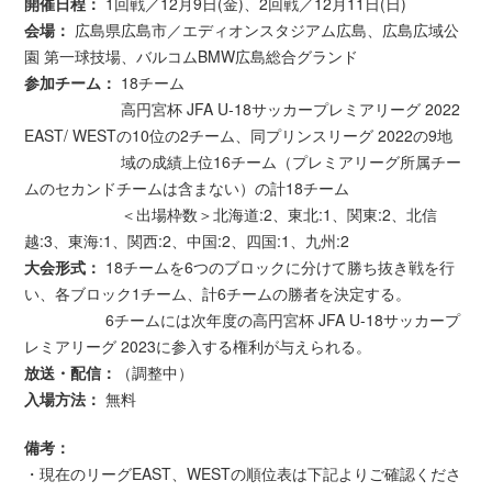
開催日程：
1回戦／12月9日(金)、2回戦／12月11日(日)
会場：
広島県広島市／エディオンスタジアム広島、広島広域公
園 第一球技場、バルコムBMW広島総合グランド
参加チーム：
18チーム
高円宮杯 JFA U-18サッカープレミアリーグ 2022
EAST/ WESTの10位の2チーム、同プリンスリーグ 2022の9地
域の成績上位16チーム（プレミアリーグ所属チー
ムのセカンドチームは含まない）の計18チーム
＜出場枠数＞北海道:2、東北:1、関東:2、北信
越:3、東海:1、関西:2、中国:2、四国:1、九州:2
大会形式：
18チームを6つのブロックに分けて勝ち抜き戦を行
い、各ブロック1チーム、計6チームの勝者を決定する。
6チームには次年度の高円宮杯 JFA U-18サッカープ
レミアリーグ 2023に参入する権利が与えられる。
放送・配信：
（調整中）
入場方法：
無料
備考：
・現在のリーグEAST、WESTの順位表は下記よりご確認くださ