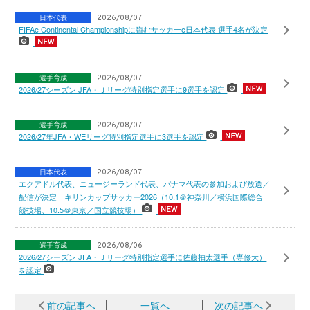
日本代表
2026/08/07
FIFAe Continental Championshipに臨むサッカーe日本代表 選手4名が決定
選手育成
2026/08/07
2026/27シーズン JFA・Ｊリーグ特別指定選手に9選手を認定
選手育成
2026/08/07
2026/27年JFA・WEリーグ特別指定選手に3選手を認定
日本代表
2026/08/07
エクアドル代表、ニュージーランド代表、パナマ代表の参加および放送／
配信が決定 キリンカップサッカー2026（10.1＠神奈川／横浜国際総合
競技場、10.5＠東京／国立競技場）
選手育成
2026/08/06
2026/27シーズン JFA・Ｊリーグ特別指定選手に佐藤柚太選手（専修大）
を認定
前の記事へ
│
一覧へ
│
次の記事へ