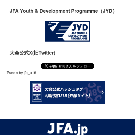
JFA Youth & Development Programme（JYD）
大会公式X(旧Twitter)
Tweets by jfa_u18