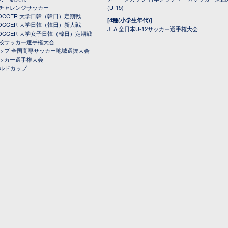
チャレンジサッカー
(U-15)
 SOCCER 大学日韓（韓日）定期戦
[4種(小学生年代)]
 SOCCER 大学日韓（韓日）新人戦
JFA 全日本U-12サッカー選手権大会
 SOCCER 大学女子日韓（韓日）定期戦
校サッカー選手権大会
ップ 全国高専サッカー地域選抜大会
ッカー選手権大会
ールドカップ