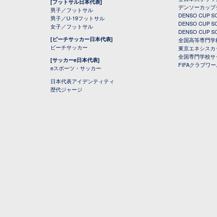
[フットサル日本代表]
デンソーカップ
男子／フットサル
DENSO CUP
男子／U-19フットサル
DENSO CUP
女子／フットサル
DENSO CUP
[ビーチサッカー日本代表]
全国高等専門学
ビーチサッカー
東京エネシスカ
全国専門学校サ
[サッカーe日本代表]
FIFAクラブワ
eスポーツ・サッカー
日本代表アイデンティティ
歴代ジャージ