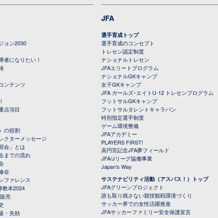
JFA
選手育成トップ
ョン2030
選手育成のコンセプト
トレセン認定制度
導者になりたい！
ナショナルトレセン
格
JFAエリートプログラム
ナショナルGKキャンプ
コンテンツ
女子GKキャンプ
JFA ガールズ･エイトU-12 トレセンプログラム
！
フットサルGKキャンプ
重点項目
フットサルタレントキャラバン
特別指定選手制度
ゲーム環境整備
）の役割
JFAアカデミー
レクターメッセージ
PLAYERS FIRST!
習会」とは
高円宮記念JFA夢フィールド
るまでの流れ
JFA/Jリーグ協働事業
会
Japan's Way
修会
サステナビリティ活動（アスパス！）トップ
ンファレンス
JFAグリーンプロジェクト
教本2024
誰も取り残さない競技観戦環境づくり
 販売
サッカー界での女性活躍推進
史
JFAサッカーファミリー安全保護宣言
級・失効