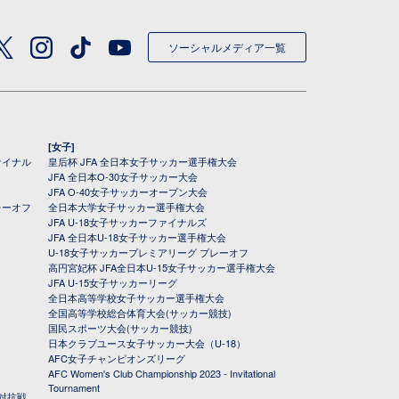
ソーシャルメディア一覧
[女子]
ァイナル
皇后杯 JFA 全日本女子サッカー選手権大会
JFA 全日本O-30女子サッカー大会
JFA O-40女子サッカーオープン大会
レーオフ
全日本大学女子サッカー選手権大会
JFA U-18女子サッカーファイナルズ
JFA 全日本U-18女子サッカー選手権大会
U-18女子サッカープレミアリーグ プレーオフ
高円宮妃杯 JFA全日本U-15女子サッカー選手権大会
JFA U-15女子サッカーリーグ
全日本高等学校女子サッカー選手権大会
全国高等学校総合体育大会(サッカー競技)
国民スポーツ大会(サッカー競技)
日本クラブユース女子サッカー大会（U-18）
AFC女子チャンピオンズリーグ
AFC Women's Club Championship 2023 - Invitational
Tournament
対抗戦