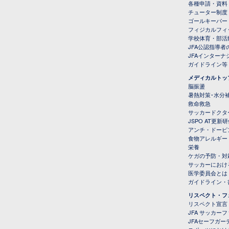
各種申請・資料
チューター制度
ゴールキーパー
フィジカルフィ
学校体育・部活
JFA公認指導者
JFAインター
ガイドライン等
メディカルトッ
脳振盪
暑熱対策･水分
救命救急
サッカードクタ
JSPO AT更新
アンチ・ドーピ
食物アレルギー
栄養
ケガの予防・対
サッカーにおけ
医学委員会とは
ガイドライン・書
リスペクト・フ
リスペクト宣言
JFA サッカー
JFAセーフガ