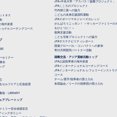
JFA×中央大学「アスパス！協働プロジェクト」
JFAこころのプロジェクト
竹内悌三賞への協力
こどもの未来応援国民運動
ットネス
JFAスポーツマネジャーズカレッジ
動
がんばろうニッポン！ ～サッカーファミリーの
の海外派遣
をひとつに！～
ナショナルコーチングコース
復興支援活動
こども宅食プロジェクトへの協力
プ
JFAサステナビリティレポート
（PDFファイル）
国連グローバル・コンパクトへの参加
補給
寄付月間賛同パートナー活動
国際交流・アジア貢献活動トップ
ーセミナー
JFA公認指導者の海外派遣
研修会
JFAインターナショナルコーチングコース
ング
JFAインターナショナル レフェリーインストラ
コース
チーム/選手/指導者の受け入れ
応
各国協会／リーグの視察団の受け入れ
るセルフケアと応急処置
籍・LIBRARY
ェアプレートップ
ファミリー安全保護宣言
ーディングポリシー