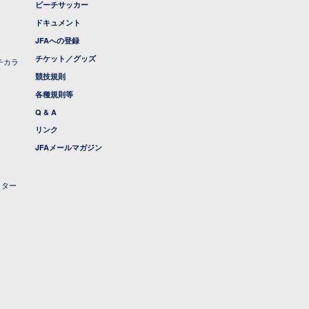
ビーチサッカー
ドキュメント
JFAへの登録
チケット／グッズ
チカラ
競技規則
各種規則等
Q & A
リンク
JFAメールマガジン
クター