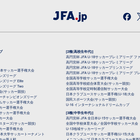
プ
[2種(高校生年代)]
高円宮杯 JFA U-18サッカープレミアリーグ フ
高円宮杯 JFA U-18サッカープレミアリーグ
高円宮杯 JFA U-18サッカープリンスリーグ
全日本サッカー選手権大会
高円宮杯 JFA U-18サッカープレミアリーグ プ
オンズリーグ
全国高等学校サッカー選手権大会
ズリーグ Elite
全国高等学校総合体育大会(サッカー競技)
ンズリーグ Two
全国高等学校定時制通信制サッカー大会
会(サッカー競技)
日本クラブユースサッカー選手権(U-18)大会
ーチャンピオンズリーグ
国民スポーツ大会(サッカー競技)
ムサッカー選手権大会
U-16 インターナショナルドリームカップ
カー選手権大会
サッカー選手権大会
[3種(中学生年代)]
カー大会
高円宮杯 JFA 全日本U-15サッカー選手権大会
スターズ(サッカー競技)
全国中学校体育大会／全国中学校サッカー大会
カー選手権大会
U-13地域サッカーリーグ
日本大学サッカートーナメント
日本クラブユースサッカー選手権(U-15)大会
カー新人戦
メニコンカップ 日本クラブユースサッカー東西