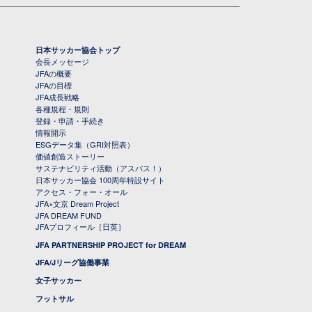
日本サッカー協会トップ
会長メッセージ
JFAの概要
JFAの目標
JFA成長戦略
各種規程・規則
登録・申請・手続き
情報開示
ESGデータ集（GRI対照表）
価値創造ストーリー
サステナビリティ活動（アスパス！）
日本サッカー協会 100周年特設サイト
アクセス・フォー・オール
JFA×文京 Dream Project
JFA DREAM FUND
JFAプロフィール［日英］
JFA PARTNERSHIP PROJECT for DREAM
JFA/Jリーグ協働事業
女子サッカー
フットサル