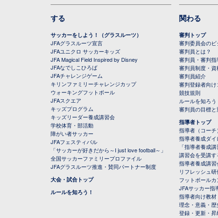
する
関わる
サッカーをしよう！（グラスルーツ）
審判トップ
JFAグラスルーツ宣言
審判委員会のビジ
JFAユニクロ サッカーキッズ
審判員とは？
JFA Magical Field Inspired by Disney
審判員・審判指
JFAなでしこひろば
審判員制度・資
JFAチャレンジゲーム
審判員紹介
キリンファミリーチャレンジカップ
審判登録者向け
ウォーキングフットボール
競技規則
JFAスクエア
ルールを知ろう
キッズプログラム
審判員の目標と
キッズリーダー養成講習会
指導者トップ
学校体育・部活動
指導者（コーチ
障がい者サッカー
指導者養成ダイ
JFAフェスティバル
「指導者養成講
「サッカーが好きだから～I just love football～」
講習会を受講す
全国サッカーファミリープロファイル
指導者養成講習
JFAグラスルーツ推進・賛同パートナー制度
リフレッシュ研
大会・試合トップ
フットボールカ
JFAサッカー指導
ルールを知ろう！
指導者向け教材
理念・意義・歴
登録・更新・昇