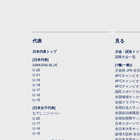
代表
見る
日本代表トップ
大会・試合トッ
国際大会一覧
[日本代表]
SAMURAI BLUE
[1種(一般)]
U-23
天皇杯 JFA 
U-21
AFCチャンピ
U-19
AFCチャンピオン
U-18
AFCチャンピオ
U-17
国民スポーツ大
U-16
全国地域サッカ
U-15
全国クラブチー
全国社会人サッ
[日本女子代表]
全国自治体職員
なでしこジャパン
全国自衛隊サッ
U-20
U-17
日本スポーツマ
U-16
全日本大学サッ
U-15
総理大臣杯 全
全日本大学サッ