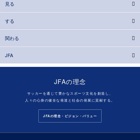
見る
する
関わる
JFA
JFAの理念
サッカーを通じて豊かなスポーツ文化を創造し、
人々の心身の健全な発達と社会の発展に貢献する。
JFAの理念・ビジョン・バリュー