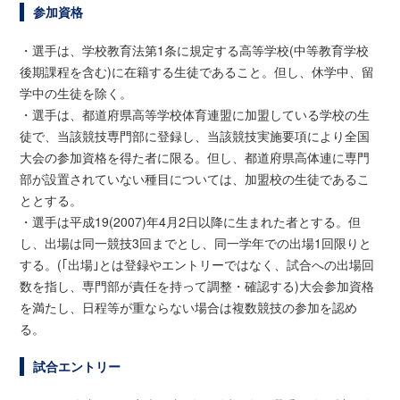
参加資格
・選手は、学校教育法第1条に規定する高等学校(中等教育学校
後期課程を含む)に在籍する生徒であること。但し、休学中、留
学中の生徒を除く。
・選手は、都道府県高等学校体育連盟に加盟している学校の生
徒で、当該競技専門部に登録し、当該競技実施要項により全国
大会の参加資格を得た者に限る。但し、都道府県高体連に専門
部が設置されていない種目については、加盟校の生徒であるこ
ととする。
・選手は平成19(2007)年4月2日以降に生まれた者とする。但
し、出場は同一競技3回までとし、同一学年での出場1回限りと
する。(｢出場｣とは登録やエントリーではなく、試合への出場回
数を指し、専門部が責任を持って調整・確認する)大会参加資格
を満たし、日程等が重ならない場合は複数競技の参加を認め
る。
試合エントリー