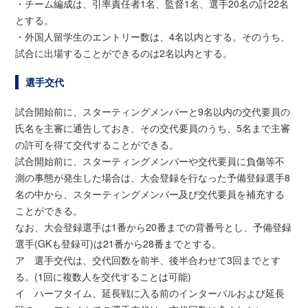
・チーム編成は、引率責任者1名、監督1名、選手20名の計22名
とする。
・外国人留学生のエントリー数は、4名以内とする。そのうち、
試合に出場することができるのは2名以内とする。
選手交代
試合開始前に、スターティングメンバーと9名以内の交代要員の
氏名を主審に通告しておき、その交代要員のうち、5名まで主審
の許可を得て交代することができる。
試合開始前に、スターティングメンバーや交代要員に負傷等不
測の事態が発生した場合は、大会登録を行なった予備登録選手8
名の中から、スターティングメンバー及び交代要員を補充する
ことができる。
なお、大会登録選手は1番から20番までの背番号とし、予備登録
選手(GKも登録可)は21番から28番までとする。
ア 選手交代は、交代回数を前半、後半合わせて3回までとす
る。(1回に複数人を交代することは可能)
イ ハーフタイム、延長戦に入る前のインターバルおよび延長