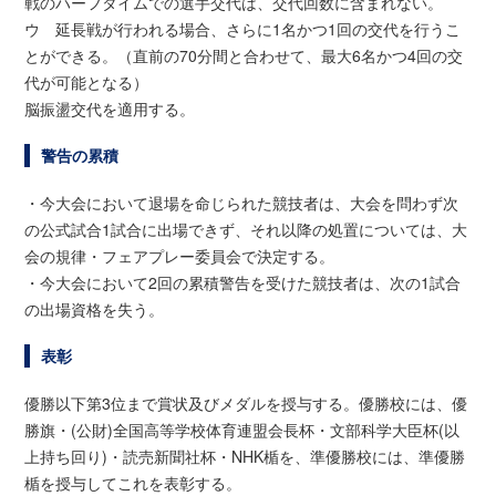
戦のハーフタイムでの選手交代は、交代回数に含まれない。
ウ 延長戦が行われる場合、さらに1名かつ1回の交代を行うこ
とができる。（直前の70分間と合わせて、最大6名かつ4回の交
代が可能となる）
脳振盪交代を適用する。
警告の累積
・今大会において退場を命じられた競技者は、大会を問わず次
の公式試合1試合に出場できず、それ以降の処置については、大
会の規律・フェアプレー委員会で決定する。
・今大会において2回の累積警告を受けた競技者は、次の1試合
の出場資格を失う。
表彰
優勝以下第3位まで賞状及びメダルを授与する。優勝校には、優
勝旗・(公財)全国高等学校体育連盟会長杯・文部科学大臣杯(以
上持ち回り)・読売新聞社杯・NHK楯を、準優勝校には、準優勝
楯を授与してこれを表彰する。