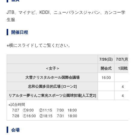
JTB、マイナビ、KDDI、ニューバランスジャパン、カンコー学
生服
開催日程
※横にスライドしてご覧ください。
7/26(日)
7/27(月)
7
＜女子＞
開会式
1回戦
大雪クリスタルホール国際会議場
16:00
忠和公園多目的広場 [ローン2]
4
リアルター夢りんご
東光スポーツ公園球技場[人工芝2]
4
※試合時間
7/27 ①9:00 ②11:15 7/30 18:00
7/28 ①16:00 ②18:15 7/31 18:00
会場