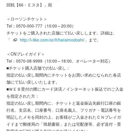
回戦【66・Ｅスタ】」宛
＜ローソンチケット＞
Tel：0570-000-777（10:00～20:00）
チケットをご購入された店舗にて払い戻しします。詳細は、
「
http://l-tike.com/oc/lt/haraimodoshi/
」まで。
＜CNプレイガイド＞
Tel：0570-08-9999（10:00～18:00、オペレーター対応）
■チケット購入店舗での払い戻し：
指定の払い戻し期間内にチケットをお買い求めになられた各店
舗にて払い戻しいたします。
■ＷＥＢ受付の際にカード決済／インターネット振込でのご入金
を指定された方：
指定の払い戻し期間内に、チケットと返金振込先銀行口座の銀
行名、支店名、口座番号、口座名義人、フリガナ・電話番号を
明記したメモを同封の上、お客様がご入金されたＣＮプレイガ
イドまで郵便局の「簡易書留」または宅配便等、必ず送付・受