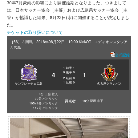
30年7月豪雨の影響により開催延期となりました。つきまして
は、日本サッカー協会（主催）および広島県サッカー協会（主
管）が協議した結果、8月22日(水)に開催することが決定しまし
た。
チケットの取り扱いについて
［66］３回戦 2018年08月22日 19:00 KickOff エディオンスタジア
ム広島
公式記録
1
前半
1
0
後半
0
4
1
2
延前
0
1
延後
0
サンフレッチェ広島
名古屋グランパス
6分 工藤 壮人
99分 パトリック
得点者
18分 深堀 隼平
105+1分 パトリック
117分 パトリック