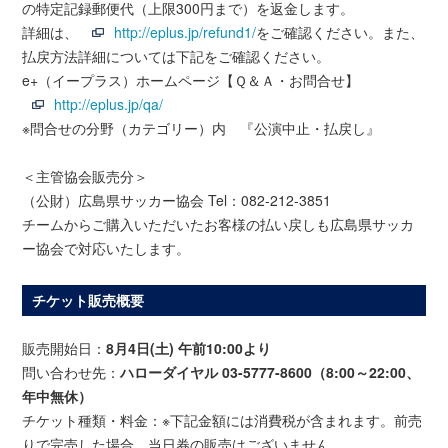
の特定記録郵便代（上限300円まで）を返金します。
詳細は、
http://eplus.jp/refund1/
をご確認ください。また、
払戻方法詳細については下記をご確認ください。
e+（イープラス）ホームページ【Ｑ＆Ａ・お問合せ】
http://eplus.jp/qa/
※問合せの分野（カテゴリー）内 『公演中止・払戻し』
＜主管協会販売分＞
（公財）広島県サッカー協会 Tel：082-212-3851
チームからご購入いただいたお客様の払い戻しも広島県サッカ
ー協会で対応いたします。
チケット販売概要
販売開始日：
8月4日(土) 午前10:00より
問い合わせ先：
ハローダイヤル 03-5777-8600（8:00～22:00、
年中無休）
チケット種類・料金：※下記金額には消費税が含まれます。前売
りで完売した場合、当日券の販売はございません。