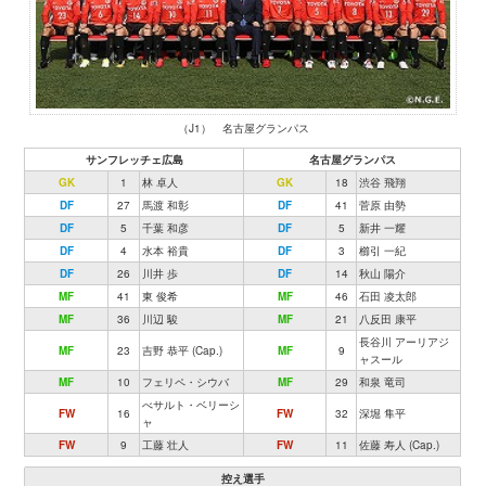
（J1） 名古屋グランパス
サンフレッチェ広島
名古屋グランパス
GK
1
林 卓人
GK
18
渋谷 飛翔
DF
27
馬渡 和彰
DF
41
菅原 由勢
DF
5
千葉 和彦
DF
5
新井 一耀
DF
4
水本 裕貴
DF
3
櫛引 一紀
DF
26
川井 歩
DF
14
秋山 陽介
MF
41
東 俊希
MF
46
石田 凌太郎
MF
36
川辺 駿
MF
21
八反田 康平
長谷川 アーリアジ
MF
23
吉野 恭平 (Cap.)
MF
9
ャスール
MF
10
フェリペ・シウバ
MF
29
和泉 竜司
べサルト・ベリーシ
FW
16
FW
32
深堀 隼平
ャ
FW
9
工藤 壮人
FW
11
佐藤 寿人 (Cap.)
控え選手