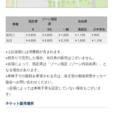
ゾーン指定
指定席
自由席
席
券種
S
SA
一般
高校生
小中学生
前売り
￥3,600
￥2,600
￥1,600
￥1,100
￥900
当日
￥4,600
￥3,600
￥2,100
￥1,600
￥1,100
※上記金額には消費税が含まれます。
※前売りで完売した場合、当日券の販売はございません。
※会場によって、指定席は「ゾーン指定（ゾーン内自由席）」と
なる場合があります。
※車椅子での観戦を希望される方は、各主管の都道府県サッカー
協会へお問い合わせください。
（会場によっては車椅子席を設定していない場合もございま
す）
チケット販売場所