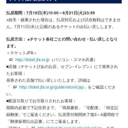
払戻期間：7月19日(木)10:00～8月21日(火)23:59
※紛失・破棄された場合は、払戻対応および試合観戦はできませ
ん。7月11日(水)と記載のあるチケットのみ払い戻しします。
払戻方法： ※チケット各社ごとの問い合わせ・払い戻しとなり
ます。
＜チケットJFA＞
http://ticket.jfa.or.jp
（パソコン・スマホ共通）
■店舗（チケットぴあのお店、セブン‐イレブン）にて発券され
たお客様：
発券された店舗で払い戻しいたします。詳細は
「
http://ticket.jfa.or.jp/guide/refund.jsp
」をご確認くださ
い。
■配送引取りでお引取りされたお客様：
期限内必着で下記住所まで、「簡易書留」「宅配便」「特定記
録郵便」でご返送ください。払戻受付期間終了後3～4週間程で
「郵便振替払出証書」にてご返金します。