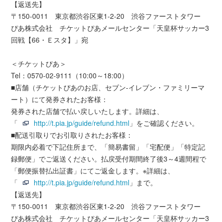
【返送先】
〒150-0011 東京都渋谷区東1-2-20 渋谷ファーストタワー
ぴあ株式会社 チケットぴあメールセンター「天皇杯サッカー3
回戦【66・Ｅスタ】」宛
＜チケットぴあ＞
Tel：0570-02-9111（10:00～18:00）
■店舗（チケットぴあのお店、セブン‐イレブン・ファミリーマ
ート）にて発券されたお客様：
発券された店舗で払い戻しいたします。詳細は、
「
http://t.pia.jp/guide/refund.html
」をご確認ください。
■配送引取りでお引取りされたお客様：
期限内必着で下記住所まで、「簡易書留」「宅配便」「特定記
録郵便」でご返送ください。払戻受付期間終了後3～4週間程で
「郵便振替払出証書」にてご返金します。※詳細は、
「
http://t.pia.jp/guide/refund.html
」まで。
【返送先】
〒150-0011 東京都渋谷区東1-2-20 渋谷ファーストタワー
ぴあ株式会社 チケットぴあメールセンター「天皇杯サッカー3