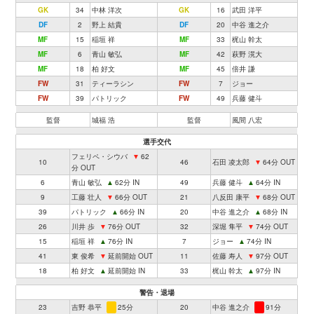
GK
34
中林 洋次
GK
16
武田 洋平
DF
2
野上 結貴
DF
20
中谷 進之介
MF
15
稲垣 祥
MF
33
梶山 幹太
MF
6
青山 敏弘
MF
42
萩野 滉大
MF
18
柏 好文
MF
45
倍井 謙
FW
31
ティーラシン
FW
7
ジョー
FW
39
パトリック
FW
49
兵藤 健斗
監督
城福 浩
監督
風間 八宏
選手交代
フェリペ・シウバ
▼
62
10
46
石田 凌太郎
▼
64分 OUT
分 OUT
6
青山 敏弘
▲
62分 IN
49
兵藤 健斗
▲
64分 IN
9
工藤 壮人
▼
66分 OUT
21
八反田 康平
▼
68分 OUT
39
パトリック
▲
66分 IN
20
中谷 進之介
▲
68分 IN
26
川井 歩
▼
76分 OUT
32
深堀 隼平
▼
74分 OUT
15
稲垣 祥
▲
76分 IN
7
ジョー
▲
74分 IN
41
東 俊希
▼
延前開始 OUT
11
佐藤 寿人
▼
97分 OUT
18
柏 好文
▲
延前開始 IN
33
梶山 幹太
▲
97分 IN
警告・退場
23
吉野 恭平
25分
20
中谷 進之介
91分