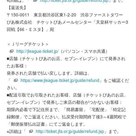
※詳細は、「
http://ticket.jfa.or.jp/guide/refund.jsp
」まで。
【返送先】
〒150-0011 東京都渋谷区東1-2-20 渋谷ファーストタワー
ぴあ株式会社 チケットぴあメールセンター「天皇杯サッカー3
回戦【66・Ｅスタ】」宛
＜Ｊリーグチケット＞
http://jleague-ticket.jp/
（パソコン・スマホ共通）
■店舗（チケットぴあのお店、セブン‐イレブン）にて発券され
たお客様：
発券された店舗で払い戻しします。詳細は、
「
https://www.jleague-ticket.jp/guide/refund
」をご確認くだ
さい。
■配送引取でお引取されたお客様、店舗（チケットぴあのお店、
セブン‐イレブン）で発券しご来店の都合がつかないお客様：
期限内必着で下記住所まで、「簡易書留」「宅配便」「特定記
録郵便」でご返送ください。払戻受付期間終了後3～4週間程で
「郵便振替払出証書」にてご返金します。
※詳細は「
http://ticket.jfa.or.jp/guide/refund.jsp
」まで。