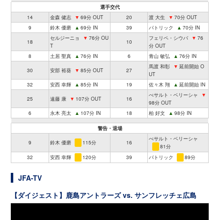
選手交代
14
金森 健志
▼
69分 OUT
20
渡 大生
▼
70分 OUT
9
鈴木 優磨
▲
69分 IN
39
パトリック
▲
70分 IN
セルジーニョ
▼
76分 OU
フェリペ・シウバ
▼
76
18
10
T
分 OUT
8
土居 聖真
▲
76分 IN
6
青山 敏弘
▲
76分 IN
馬渡 和彰
▼
延前開始 O
30
安部 裕葵
▼
85分 OUT
27
UT
32
安西 幸輝
▲
85分 IN
19
佐々木 翔
▲
延前開始 IN
べサルト・ベリーシャ
▼
25
遠藤 康
▼
107分 OUT
16
98分 OUT
6
永木 亮太
▲
107分 IN
18
柏 好文
▲
98分 IN
警告・退場
べサルト・ベリーシャ
9
鈴木 優磨
115分
16
81分
32
安西 幸輝
120分
39
パトリック
89分
JFA-TV
【ダイジェスト】鹿島アントラーズ vs. サンフレッチェ広島