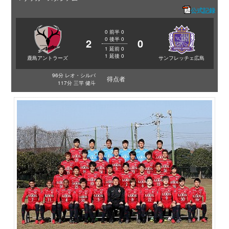
公式記録
0
前半
0
0
後半
0
2
0
1
延前
0
1
延後
0
鹿島アントラーズ
サンフレッチェ広島
96分 レオ・シルバ
得点者
117分 三竿 健斗