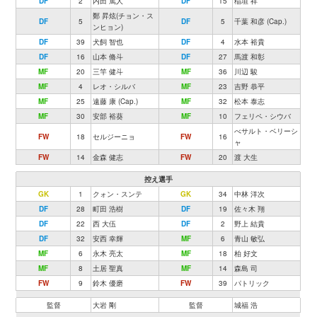
DF
2
内田 篤人
DF
15
稲垣 祥
鄭 昇炫(チョン・ス
DF
5
DF
5
千葉 和彦 (Cap.)
ンヒョン)
DF
39
犬飼 智也
DF
4
水本 裕貴
DF
16
山本 脩斗
DF
27
馬渡 和彰
MF
20
三竿 健斗
MF
36
川辺 駿
MF
4
レオ・シルバ
MF
23
吉野 恭平
MF
25
遠藤 康 (Cap.)
MF
32
松本 泰志
MF
30
安部 裕葵
MF
10
フェリペ・シウバ
べサルト・ベリーシ
FW
18
セルジーニョ
FW
16
ャ
FW
14
金森 健志
FW
20
渡 大生
控え選手
GK
1
クォン・スンテ
GK
34
中林 洋次
DF
28
町田 浩樹
DF
19
佐々木 翔
DF
22
西 大伍
DF
2
野上 結貴
DF
32
安西 幸輝
MF
6
青山 敏弘
MF
6
永木 亮太
MF
18
柏 好文
MF
8
土居 聖真
MF
14
森島 司
FW
9
鈴木 優磨
FW
39
パトリック
監督
大岩 剛
監督
城福 浩