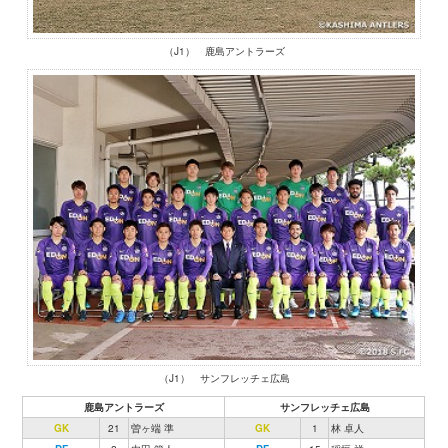
（J1） 鹿島アントラーズ
（J1） サンフレッチェ広島
鹿島アントラーズ
サンフレッチェ広島
GK
21
曽ヶ端 準
GK
1
林 卓人