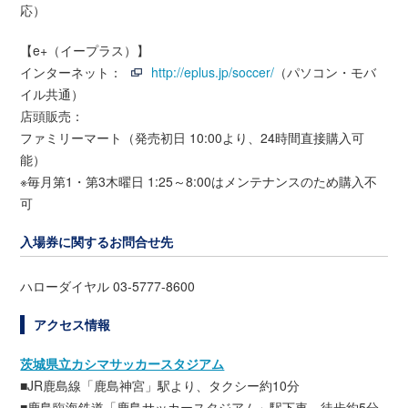
応）
【e+（イープラス）】
インターネット：
http://eplus.jp/soccer/
（パソコン・モバ
イル共通）
店頭販売：
ファミリーマート（発売初日 10:00より、24時間直接購入可
能）
※毎月第1・第3木曜日 1:25～8:00はメンテナンスのため購入不
可
入場券に関するお問合せ先
ハローダイヤル 03-5777-8600
アクセス情報
茨城県立カシマサッカースタジアム
■JR鹿島線「鹿島神宮」駅より、タクシー約10分
■鹿島臨海鉄道「鹿島サッカースタジアム」駅下車、徒歩約5分