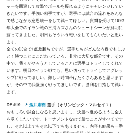
ャーを回避して攻撃でボールを握れるようにチャレンジしてい
きたいです。手強い相手ですが、選手には試合の流れをみんな
で感じながら意思統一をして戦ってほしい。質問を受けて1992
年大会でのイラン戦の三浦カズさんのシュートシーンが鮮明に
蘇ってきました。明日もそういう戦いをしてもらいたいと思い
ます。
全ての試合で1点差勝ちですが、選手たちがどんな内容でもしぶ
とく勝つことにこだわっている、非常に大切な部分です。その
中で、我々がやろうとしていることに選手はトライしてくれて
います。明日のイラン戦でも、思い切ってトライしてアグレッ
シブに戦ってほしい。難しい時間帯はたくさんあると思います
が、その中で我慢強く戦ってほしいです。勝利を目指して戦い
ます。
DF #19
酒井宏樹
選手（オリンピック・マルセイユ）
おもしろい試合になると思いますし、決勝へ進めるように全力
を尽くしたいです。トーナメントなので勝つことがすべてです
し、それ以上でもそれ以下でもありません。内容も結果も一番