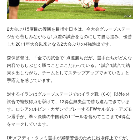
2大会ぶり5度目の優勝を目指す日本は、今大会グループステー
ジから苦しみながらも1点差の試合をものにして勝ち進み、優勝
した2011年大会以来となる2大会ぶりの4強進出です。
森保監督は、「全ての試合で1点差勝ちだが、選手たちがどんな
内容でもしぶとく勝つことにこだわっている。1試合1試合で結
果を出しながら、チームとしてステップアップできている」と
手応えを感じています。
対するイランはグループステージでのイラク戦（0-0）以外の4
試合で複数得点を挙げて、12得点無失点で勝ち進んできていま
す。ロシアのルビン・カザンでプレーするFWサルダル・アズモ
ン選手が、準々決勝の中国戦の1ゴールを含めてここまで4得点
をマークしています。
DFメフディ・タレミ選手が累積警告のために出場停止ですが、