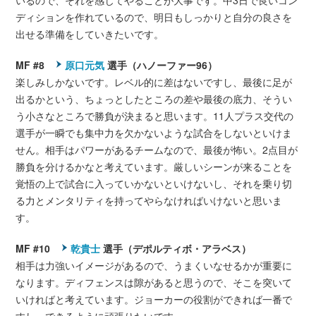
いるので、それを感じてやることが大事です。中3日で良いコン
ディションを作れているので、明日もしっかりと自分の良さを
出せる準備をしていきたいです。
MF #8
原口元気
選手（ハノーファー96）
楽しみしかないです。レベル的に差はないですし、最後に足が
出るかという、ちょっとしたところの差や最後の底力、そうい
う小さなところで勝負が決まると思います。11人プラス交代の
選手が一瞬でも集中力を欠かないような試合をしないといけま
せん。相手はパワーがあるチームなので、最後が怖い。2点目が
勝負を分けるかなと考えています。厳しいシーンが来ることを
覚悟の上で試合に入っていかないといけないし、それを乗り切
る力とメンタリティを持ってやらなければいけないと思いま
す。
MF #10
乾貴士
選手（デポルティボ・アラベス）
相手は力強いイメージがあるので、うまくいなせるかが重要に
なります。ディフェンスは隙があると思うので、そこを突いて
いければと考えています。ジョーカーの役割ができれば一番で