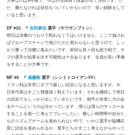
大事なのは4年後で、今は作る段階で課題が出て当然です。た
だ、勝たなければ自信もついていかないので、良い経験をして
いると思います。
DF #22
吉田麻也
選手（サウサンプトン）
明日は決勝のつもりで戦わなくてはいけません。ここで負けれ
ばグループステージで負けたのと変わらないと思うので、しっ
かり勝って決勝に進みたいです。前回も前々回も総力戦で、サ
ブの選手が結果を出す可能性は十分あります。全員が良い準備
をすることが大事です。
MF #6
遠藤航
選手（シントトロイデンVV）
イラン戦は非常にタフで厳しい試合になると思いますが、今、
日本代表はすごく我慢強く戦えています。それを継続して明日
の試合でもしっかり出していきたいです。相手が非常に力のあ
るチームというのは分かっています。僕らは僕らのサッカーを
することを第一に考えてプレーしたい。難しい時間帯や自分た
ちのリズムでゲームを進められない中で、いかに選手が臨機応
変に試合を進められるか、選手たちがすごく考えながらやって