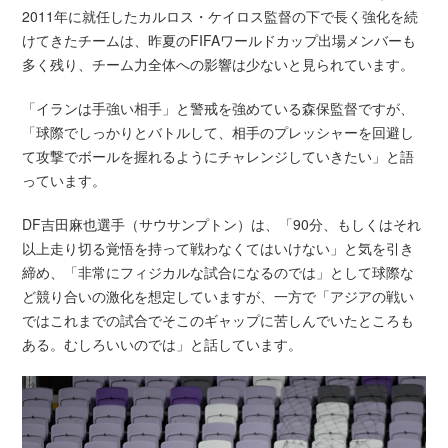
2011年に就任したカルロス・ケイロス監督の下で長く強化を続
けてきたチームは、昨夏のFIFAワールドカップ出場メンバーも
多く残り、チーム力全体への影響は少ないと見られています。
「イランは手強い相手」と警戒を強めている森保監督ですが、
「球際でしっかりとバトルして、相手のプレッシャーを回避し
て攻撃でボールを握れるようにチャレンジしていきたい」と語
っています。
DF吉田麻也選手（サウサンプトン）は、「90分、もしくはそれ
以上走り切る覚悟を持って戦わなくてはいけない」と気を引き
締め、「非常にフィジカルな試合になるのでは」として球際な
ど競り合いの激化を想定していますが、一方で「アジアの戦い
ではこれまでの試合でそこのギャップに苦しんでいたところも
ある。むしろいいのでは」と話しています。