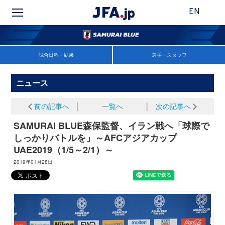
EN
試合日程・結果
選手・スタッフ
ニュース
前の記事へ
│
一覧へ
│
次の記事へ
SAMURAI BLUE森保監督、イラン戦へ「球際で
しっかりバトルを」～AFCアジアカップ
UAE2019（1/5～2/1）～
2019年01月28日