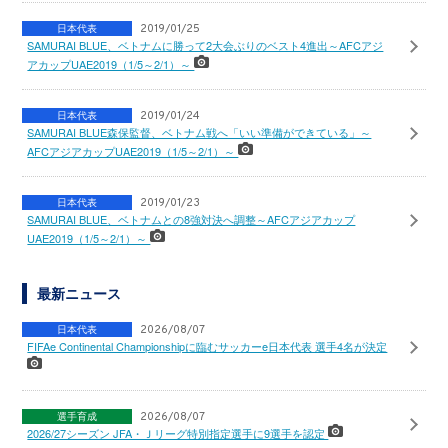
日本代表
2019/01/25
SAMURAI BLUE、ベトナムに勝って2大会ぶりのベスト4進出～AFCアジ
アカップUAE2019（1/5～2/1）～
日本代表
2019/01/24
SAMURAI BLUE森保監督、ベトナム戦へ「いい準備ができている」～
AFCアジアカップUAE2019（1/5～2/1）～
日本代表
2019/01/23
SAMURAI BLUE、ベトナムとの8強対決へ調整～AFCアジアカップ
UAE2019（1/5～2/1）～
最新ニュース
日本代表
2026/08/07
FIFAe Continental Championshipに臨むサッカーe日本代表 選手4名が決定
選手育成
2026/08/07
2026/27シーズン JFA・Ｊリーグ特別指定選手に9選手を認定