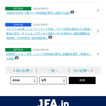
選手育成
2026/08/07
2026/27年JFA・WEリーグ特別指定選手に3選手を認定
日本代表
2026/08/07
エクアドル代表、ニュージーランド代表、パナマ代表の参加および放送／
配信が決定 キリンカップサッカー2026（10.1＠神奈川／横浜国際総合
競技場、10.5＠東京／国立競技場）
選手育成
2026/08/06
2026/27シーズン JFA・Ｊリーグ特別指定選手に佐藤柚太選手（専修大）
を認定
前の記事へ
│
一覧へ
│
次の記事へ