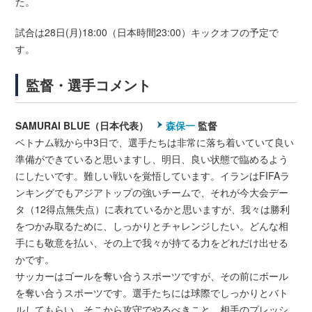
た。
試合は28日(月)18:00（日本時間23:00）キックオフの予定で
す。
監督・選手コメント
SAMURAI BLUE（日本代表）
森保一
監督
ベトナム戦から中3日で、選手たちは非常に落ち着いていて良い
準備ができていると思いますし、明日、良い状態で臨めるよう
にしたいです。難しい戦いを覚悟しています。イランはFIFAラ
ンキングでもアジアトップの強いチームで、それが今大会デー
タ（12得点無失点）に表れているかと思いますが、我々は勝利
をつかみ取るために、しっかりとチャレンジしたい。どんな相
手にも敬意を払い、その上で我々が持てる力をどれだけ出せる
かです。
サッカーはゴールを奪い合うスポーツですが、その前にボール
を奪い合うスポーツです。選手たちには球際でしっかりとバト
ルしてもらい、そこから攻守でやるべきこと、相手のプレッシ