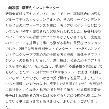
山崎和彦 1級審判インストラクター
研修会冒頭はアセスメントについてでした。課題試合の内容を
グループディスカッションでまとめ、その後キーインシデント
と各項目のパフォーマンスを主に、考え方やポイントなどにつ
いてわかりやすく整理された説明が行われました。各審判員の
パフォーマンスの評価でのバラツキがより小さくなり、改善点
のアイディアを提示する事にも繋がる非常に重要なセッション
でした。2日目は競技規則テストでスタート、次のFKマネジメ
ントではグループで進め方の手順を考え発表、映像を見てマネ
ジメントの分析を行いました。進行役は、私を含め今年アナリ
シス研修を受けた5名が担当し、手順を守る重要性を再認識して
もらい、またゲーム分析の中でFKマネジメントにあまり注目し
ていなかったのではないかとの投げ掛けをも意図しました。い
つもと同様、いやそれ以上に充実した2日間でしたが、今回は特
に進行役という経験と勉強の場を与えて頂き、柏原指導者部会
長をはじめ関係者の方々には感謝すると共に今後の活動に活か
していく事は言うまでもありません。ありがとうございまし
た。