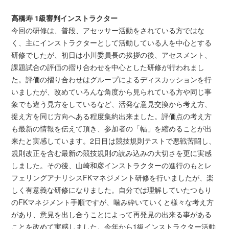
高橋寿 1級審判インストラクター
今回の研修は、普段、アセッサー活動をされている方ではな
く、主にインストラクターとして活動している人を中心とする
研修でしたが、初日は小川委員長の挨拶の後、アセスメント、
課題試合の評価の摺り合わせを中心とした研修が行われまし
た。評価の摺り合わせはグループによるディスカッションを行
いましたが、改めていろんな角度から見られている方や同じ事
象でも違う見方をしているなど、活発な意見交換から考え方、
捉え方を同じ方向へある程度集約出来ました。評価点の考え方
も最新の情報を伝えて頂き、参加者の「幅」を縮めることが出
来たと実感しています。2日目は競技規則テストで悪戦苦闘し、
規則改正を含む最新の競技規則の読み込みの大切さを更に実感
しました。その後、山崎和彦インストラクターの進行のもとレ
フェリングアナリシスFKマネジメント研修を行いましたが、楽
しく有意義な研修になりました。自分では理解していたつもり
のFKマネジメント手順ですが、噛み砕いていくと様々な考え方
があり、意見を出し合うことによって再発見の出来る事がある
ことを改めて実感しました。今年から1級インストラクター活動