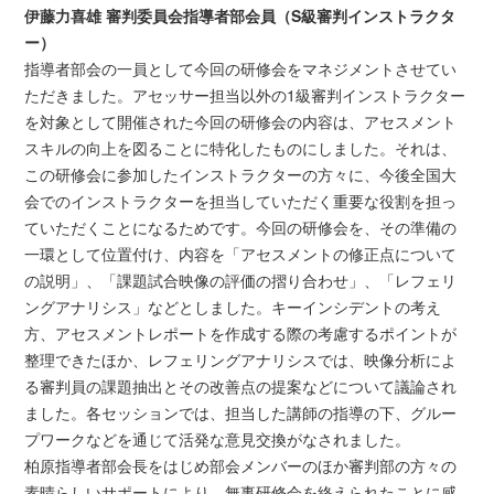
伊藤力喜雄 審判委員会指導者部会員（S級審判インストラクタ
ー）
指導者部会の一員として今回の研修会をマネジメントさせてい
ただきました。アセッサー担当以外の1級審判インストラクター
を対象として開催された今回の研修会の内容は、アセスメント
スキルの向上を図ることに特化したものにしました。それは、
この研修会に参加したインストラクターの方々に、今後全国大
会でのインストラクターを担当していただく重要な役割を担っ
ていただくことになるためです。今回の研修会を、その準備の
一環として位置付け、内容を「アセスメントの修正点について
の説明」、「課題試合映像の評価の摺り合わせ」、「レフェリ
ングアナリシス」などとしました。キーインシデントの考え
方、アセスメントレポートを作成する際の考慮するポイントが
整理できたほか、レフェリングアナリシスでは、映像分析によ
る審判員の課題抽出とその改善点の提案などについて議論され
ました。各セッションでは、担当した講師の指導の下、グルー
プワークなどを通じて活発な意見交換がなされました。
柏原指導者部会長をはじめ部会メンバーのほか審判部の方々の
素晴らしいサポートにより、無事研修会を終えられたことに感