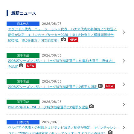
最新ニュース
日本代表
2026/08/07
エクアドル代表、ニュージーランド代表、パナマ代表の参加および放送／
配信が決定 キリンカップサッカー2026（10.1＠神奈川／横浜国際総合
競技場、10.5＠東京／国立競技場）
選手育成
2026/08/06
2026/27シーズン JFA・Ｊリーグ特別指定選手に佐藤柚太選手（専修大）
を認定
選手育成
2026/08/06
2026/27シーズン JFA・Ｊリーグ特別指定選手に2選手を認定
選手育成
2026/08/05
2026/27年JFA・WEリーグ特別指定選手に2選手を認定
日本代表
2026/08/05
ウルグアイ代表との対戦およびテレビ放送／配信が決定 キリンチャレン
ジカップ2026（9.24＠宮城／キューアンドエースタジアムみやぎ）