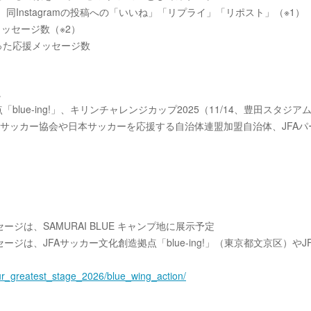
Instagramの投稿への「いいね」「リプライ」「リポスト」（※1）
援メッセージ数（※2）
った応援メッセージ数
。
blue-ing!」、キリンチャレンジカップ2025（11/14、豊田スタジ
県サッカー協会や日本サッカーを応援する自治体連盟加盟自治体、JFAパ
セージは、SAMURAI BLUE キャンプ地に展示予定
は、JFAサッカー文化創造拠点「blue-ing!」（東京都文京区）やJ
ur_greatest_
stage_2026/blue_wing_action/