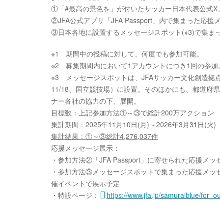
①「#最高の景色を」が付いたサッカー日本代表公式X、同
②JFA公式アプリ「JFA Passport」内で集まった応
③日本各地に設置するメッセージスポット(※3)で集ま
※1 期間中の投稿に対して、何度でも参加可能。
※2 募集期間内において1アカウントにつき1回の参加
※3 メッセージスポットは、JFAサッカー文化創造拠点「
11/18、国立競技場）に設置。そのほかにも、都道府
ナー各社の協力の下、展開。
目標数：上記参加方法①～③で総計200万アクション
集計期間：2025年11月10日(月)～2026年3月31日(火)
集計結果：①～③総計4,276,037件
応援メッセージ展示：
・参加方法②「JFA Passport」に寄せられた応援メッ
・参加方法③メッセージスポットで集まった応援メッセージ
催イベントで展示予定
・特設ページ：
https://www.jfa.jp/samuraiblue/for_o