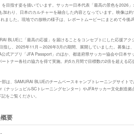
を目指す姿を描いています。サッカー日本代表「最高の景色を2026」
ECE」も加わり、日本のカルチャーを融合した内容となっています。映像は約1
されました。現地での放映の様子は、レポートムービーにまとめて今後JF
AMURAI BLUEに「最高の応援」を届けることをコンセプトにした応援アク
を目指し、2025年11月～2026年3月の期間、展開していました。募集は
FA公式アプリ「JFA Passport」のほか、都道府県サッカー協会や日本サ
パートナー各社の協力を得て実施。約5カ月間で目標数の2倍を超える応
は、SAMURAI BLUEのチームベースキャンプトレーニングサイトで
ng Center（ナッシュビルSCトレーニングセンター）やJFAサッカー文化創造拠
は下記をご覧ください。
映概要