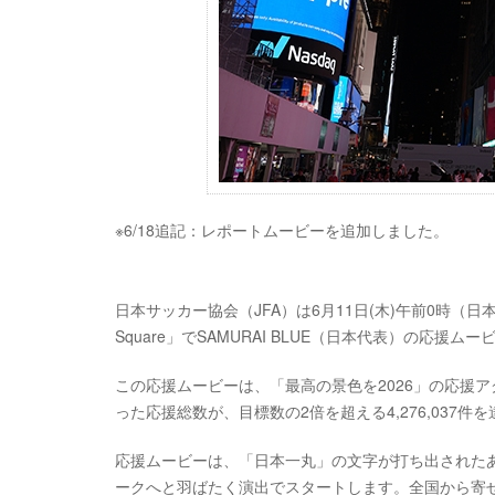
※6/18追記：レポートムービーを追加しました。
日本サッカー協会（JFA）は6月11日(木)午前0時（日
Square」でSAMURAI BLUE（日本代表）の応援
この応援ムービーは、「最高の景色を2026」の応援アクシ
った応援総数が、目標数の2倍を超える4,276,037
応援ムービーは、「日本一丸」の文字が打ち出された
ークへと羽ばたく演出でスタートします。全国から寄せら