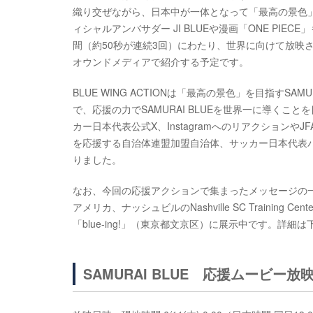
織り交ぜながら、日本中が一体となって「最高の景色」
ィシャルアンバサダー JI BLUEや漫画「ONE PI
間（約50秒が連続3回）にわたり、世界に向けて放映
オウンドメディアで紹介する予定です。
BLUE WING ACTIONは「最高の景色」を目指すS
で、応援の力でSAMURAI BLUEを世界一に導くこと
カー日本代表公式X、InstagramへのリアクションやJ
を応援する自治体連盟加盟自治体、サッカー日本代表
りました。
なお、今回の応援アクションで集まったメッセージの一部
アメリカ、ナッシュビルのNashville SC Traini
「blue-ing!」（東京都文京区）に展示中です。詳細
SAMURAI BLUE 応援ムービー放