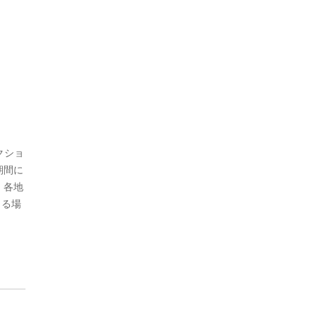
クショ
期間に
、各地
まる場