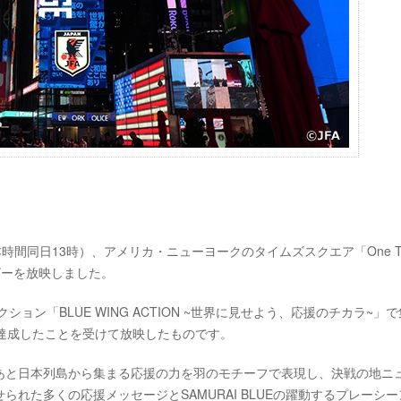
本時間同日13時）、アメリカ・ニューヨークのタイムズスクエア「One Ti
ムービーを放映しました。
ョン「BLUE WING ACTION ~世界に見せよう、応援のチカラ~」
件を達成したことを受けて放映したものです。
あと日本列島から集まる応援の力を羽のモチーフで表現し、決戦の地ニ
れた多くの応援メッセージとSAMURAI BLUEの躍動するプレーシー