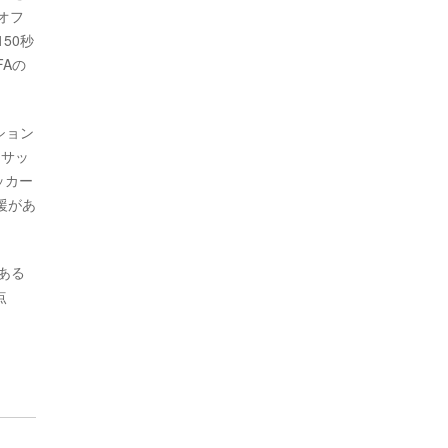
オフ
50秒
Aの
ション
、サッ
ッカー
援があ
ある
点