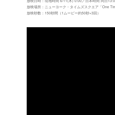
放映日時：現地時間 6/11(木) 0:00／日本時間 同日13:0
放映場所：ニューヨーク・タイムズスクエア「One Times
放映秒数：150秒間（1ムービー約50秒×3回）