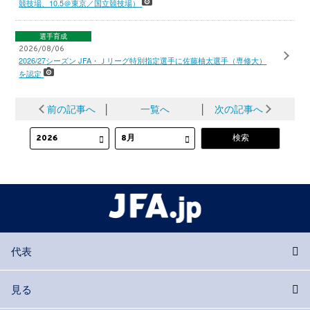
競技場、10.5＠東京／国立競技場）
選手育成
2026/08/06
2026/27シーズン JFA・Ｊリーグ特別指定選手に佐藤柚太選手（専修大）
を認定
前の記事へ
│
一覧へ
│
次の記事へ
代表
見る