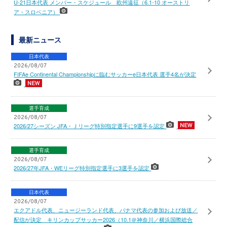
U-21日本代表 メンバー・スケジュール 欧州遠征（6.1-10 オーストリ
ア・スロベニア）
最新ニュース
日本代表
2026/08/07
FIFAe Continental Championshipに臨むサッカーe日本代表 選手4名が決定
選手育成
2026/08/07
2026/27シーズン JFA・Ｊリーグ特別指定選手に9選手を認定
選手育成
2026/08/07
2026/27年JFA・WEリーグ特別指定選手に3選手を認定
日本代表
2026/08/07
エクアドル代表、ニュージーランド代表、パナマ代表の参加および放送／
配信が決定 キリンカップサッカー2026（10.1＠神奈川／横浜国際総合