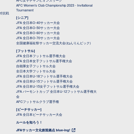
AFC女子チャンピオンズリーグ
AFC Women's Club Championship 2023 - Invitational
Tournament
対抗戦
[シニア]
JFA 全日本O-40サッカー大会
JFA 全日本O-50サッカー大会
JFA 全日本O-60サッカー大会
JFA 全日本O-70サッカー大会
全国健康福祉祭サッカー交流大会(ねんりんピック)
[フットサル]
JFA 全日本フットサル選手権大会
JFA 全日本女子フットサル選手権大会
自衛隊女子フットサル大会
全日本大学フットサル大会
JFA 全日本U-18フットサル選手権大会
JFA 全日本U-15フットサル選手権大会
JFA 全日本U-15女子フットサル選手権大会
JFA バーモントカップ 全日本U-12フットサル選手権大
会
AFCフットサルクラブ選手権
[ビーチサッカー]
JFA 全日本ビーチサッカー大会
ルールを知ろう！
JFAサッカー文化創造拠点 blue-ing!