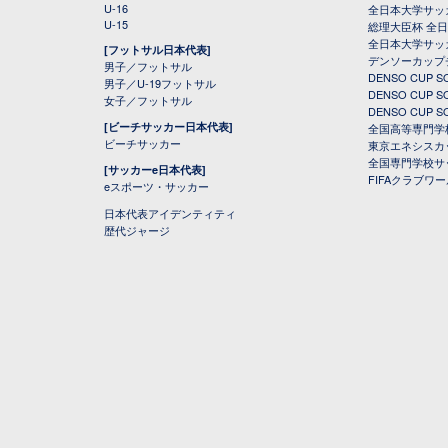
U-16
全日本大学サッ
U-15
総理大臣杯 全
全日本大学サッ
[フットサル日本代表]
デンソーカップ
男子／フットサル
DENSO CUP
男子／U-19フットサル
DENSO CUP
女子／フットサル
DENSO CUP
[ビーチサッカー日本代表]
全国高等専門学
ビーチサッカー
東京エネシスカ
全国専門学校サ
[サッカーe日本代表]
FIFAクラブワ
eスポーツ・サッカー
日本代表アイデンティティ
歴代ジャージ