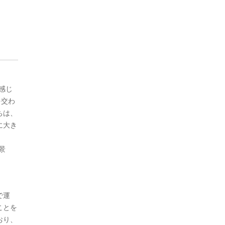
感じ
を交わ
ちは、
に大き
景
で運
ことを
おり、