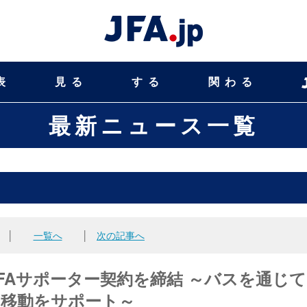
表
見る
する
関わる
最新ニュース一覧
│
一覧へ
│
次の記事へ
FAサポーター契約を締結 ～バスを通じて
の移動をサポート～