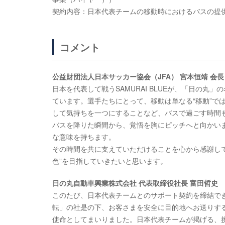
契約内容：日本代表チームの移動時におけるバスの提
コメント
公益財団法人日本サッカー協会（JFA） 宮本恒靖 会長
日本を代表して戦うSAMURAI BLUEが、「日の
ています。選手たちにとって、移動は単なる“移動”で
して気持ちを一つにすることなど、バスで過ごす時間
バスを降りた瞬間から、覚悟を胸にピッチへと向かい
な意味を持ちます。
その時間を共に支えていただけることを心から感謝し
色”を目指していきたいと思います。
日の丸自動車興業株式会社 代表取締役社長 富田哲史
このたび、日本代表チームとのサポート契約を締結で
転」の社是の下、お客さまを安全に目的地へお送りす
使命としてまいりました。日本代表チームが掲げる、