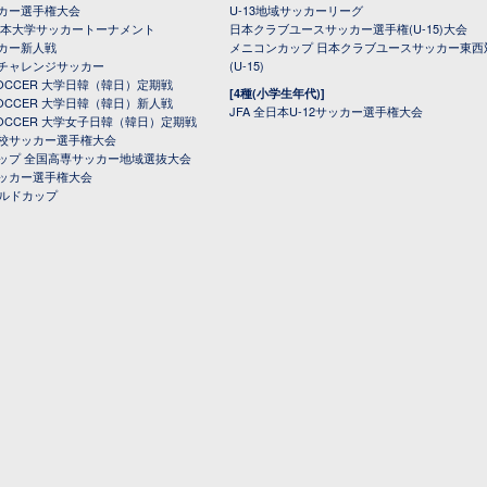
カー選手権大会
U-13地域サッカーリーグ
日本大学サッカートーナメント
日本クラブユースサッカー選手権(U-15)大会
カー新人戦
メニコンカップ 日本クラブユースサッカー東西
チャレンジサッカー
(U-15)
 SOCCER 大学日韓（韓日）定期戦
[4種(小学生年代)]
 SOCCER 大学日韓（韓日）新人戦
JFA 全日本U-12サッカー選手権大会
 SOCCER 大学女子日韓（韓日）定期戦
校サッカー選手権大会
ップ 全国高専サッカー地域選抜大会
ッカー選手権大会
ールドカップ