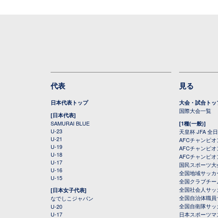
代表
見る
日本代表トップ
大会・試合トッ
国際大会一覧
[日本代表]
SAMURAI BLUE
[1種(一般)]
U-23
天皇杯 JFA 
U-21
AFCチャンピ
U-19
AFCチャンピオン
U-18
AFCチャンピオ
U-17
国民スポーツ大
U-16
全国地域サッカ
U-15
全国クラブチー
全国社会人サッ
[日本女子代表]
全国自治体職員
なでしこジャパン
全国自衛隊サッ
U-20
U-17
日本スポーツマ