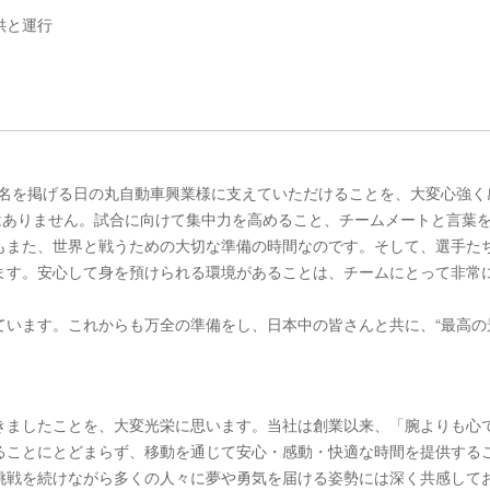
供と運行
丸」の名を掲げる⽇の丸⾃動⾞興業様に支えていただけることを、大変心強く
はありません。試合に向けて集中力を高めること、チームメートと言葉
もまた、世界と戦うための大切な準備の時間なのです。そして、選手た
ます。安心して身を預けられる環境があることは、チームにとって非常
ています。これからも万全の準備をし、日本中の皆さんと共に、“最高の
きましたことを、大変光栄に思います。当社は創業以来、「腕よりも心
ることにとどまらず、移動を通じて安心・感動・快適な時間を提供する
挑戦を続けながら多くの人々に夢や勇気を届ける姿勢には深く共感して