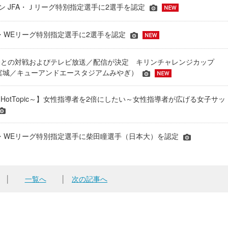
ーズン JFA・Ｊリーグ特別指定選手に2選手を認定
JFA・WEリーグ特別指定選手に2選手を認定
表との対戦およびテレビ放送／配信が決定 キリンチャレンジカップ
24＠宮城／キューアンドエースタジアムみやぎ）
HotTopic～】女性指導者を2倍にしたい～女性指導者が広げる女子サッ
年JFA・WEリーグ特別指定選手に柴田瞳選手（日本大）を認定
│
一覧へ
│
次の記事へ