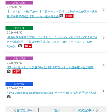
大会・試合
2026/08/10
【ホットピ！～HotTopic～】「日本一」を目指して88チームが競う～天皇
杯 JFA 第106回全日本サッカー選手権大会
選手育成
2026/08/10
2026年度も実施が決定 バイエルン・ミュンヘン（ドイツ）へ女子選手4
名が短期留学 「育成年代応援プロジェクト JFA アディダス DREAM
ROAD」
大会・試合
2026/08/10
JFA バーモントカップ 第36回全日本U-12フットサル選手権大会が開幕
日本代表
2026/08/07
FIFAe Continental Championshipに臨むサッカーe日本代表 選手4名が決定
前の記事へ
│
一覧へ
│
次の記事へ