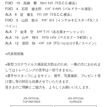
FIXO 15 高橋 響 ﾀｶﾊｼ ｷｮｳ（Y.S.C.C.横浜）
FIXO 4 石田 健太郎 ｲｼﾀﾞ ｹﾝﾀﾛｳ（バルドラール浦安）
ALA 8 堤 優太 ﾂﾂﾐ ﾕｳﾀ（Y.S.C.C.横浜）
FIXO 5 山田 凱斗 ﾔﾏﾀﾞ ｶｲﾄ（インテルモビスターFS／ス
ペイン）
ALA 7 金澤 空 ｶﾅｻﾞﾜ ｿﾗ（名古屋オーシャンズ）
ALA 16 山中 翔斗 ﾔﾏﾅｶ ｼｮｳﾄ（ペスカドーラ町田）※
ALA 12 原田 快 ﾊﾗﾀﾞ ｺｺﾛ（FCバルセロナB／スペイン）
※代表初招集
※新型コロナウイルス感染拡大防止のため、一般の方におかれま
してはトレーニングの見学は一切できません。
※選手やスタッフによるサイン、握手、写真撮影、プレゼント受
け渡し等の対応も自粛させていただきます。
皆さまのご理解とご協力を、よろしくお願いいたします。
JFA OFFICIAL
JFA OFFICIAL
TOP PARTNER
SUPPLIER