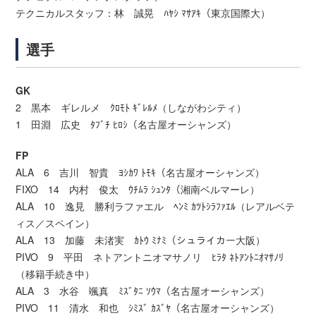
テクニカルスタッフ：林 誠晃 ﾊﾔｼ ﾏｻｱｷ（東京国際大）
選手
GK
2 黒本 ギレルメ ｸﾛﾓﾄ ｷﾞﾚﾙﾒ（しながわシティ）
1 田淵 広史 ﾀﾌﾞﾁ ﾋﾛｼ（名古屋オーシャンズ）
FP
ALA 6 吉川 智貴 ﾖｼｶﾜ ﾄﾓｷ（名古屋オーシャンズ）
FIXO 14 内村 俊太 ｳﾁﾑﾗ ｼｭﾝﾀ（湘南ベルマーレ）
ALA 10 逸見 勝利ラファエル ﾍﾝﾐ ｶﾂﾄｼﾗﾌｧｴﾙ（レアルベテ
ィス／スペイン）
ALA 13 加藤 未渚実 ｶﾄｳ ﾐﾅﾐ（シュライカー大阪）
PIVO 9 平田 ネトアントニオマサノリ ﾋﾗﾀ ﾈﾄｱﾝﾄﾆｵﾏｻﾉﾘ
（移籍手続き中）
ALA 3 水谷 颯真 ﾐｽﾞﾀﾆ ｿｳﾏ（名古屋オーシャンズ）
PIVO 11 清水 和也 ｼﾐｽﾞ ｶｽﾞﾔ（名古屋オーシャンズ）