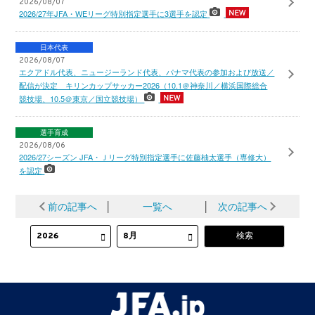
2026/08/07
2026/27年JFA・WEリーグ特別指定選手に3選手を認定
日本代表
2026/08/07
エクアドル代表、ニュージーランド代表、パナマ代表の参加および放送／
配信が決定 キリンカップサッカー2026（10.1＠神奈川／横浜国際総合
競技場、10.5＠東京／国立競技場）
選手育成
2026/08/06
2026/27シーズン JFA・Ｊリーグ特別指定選手に佐藤柚太選手（専修大）
を認定
前の記事へ
│
一覧へ
│
次の記事へ