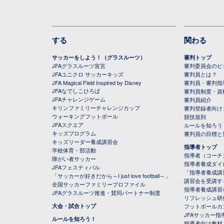
する
関わる
サッカーをしよう！（グラスルーツ）
審判トップ
JFAグラスルーツ宣言
審判委員会のビジ
JFAユニクロ サッカーキッズ
審判員とは？
JFA Magical Field Inspired by Disney
審判員・審判指
JFAなでしこひろば
審判員制度・資
JFAチャレンジゲーム
審判員紹介
キリンファミリーチャレンジカップ
審判登録者向け
ウォーキングフットボール
競技規則
JFAスクエア
ルールを知ろう
キッズプログラム
審判員の目標と
キッズリーダー養成講習会
指導者トップ
学校体育・部活動
指導者（コーチ
障がい者サッカー
指導者養成ダイ
JFAフェスティバル
「指導者養成講
「サッカーが好きだから～I just love football～」
講習会を受講す
全国サッカーファミリープロファイル
指導者養成講習
JFAグラスルーツ推進・賛同パートナー制度
リフレッシュ研
大会・試合トップ
フットボールカ
JFAサッカー指導
ルールを知ろう！
指導者向け教材