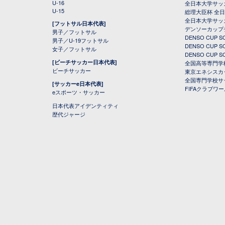
U-16
全日本大学サッ
U-15
総理大臣杯 全
全日本大学サッ
[フットサル日本代表]
デンソーカップ
男子／フットサル
DENSO CUP
男子／U-19フットサル
DENSO CUP
女子／フットサル
DENSO CUP
[ビーチサッカー日本代表]
全国高等専門学
ビーチサッカー
東京エネシスカ
全国専門学校サ
[サッカーe日本代表]
FIFAクラブワ
eスポーツ・サッカー
日本代表アイデンティティ
歴代ジャージ