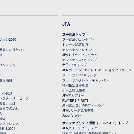
JFA
選手育成トップ
ョン2030
選手育成のコンセプト
トレセン認定制度
導者になりたい！
ナショナルトレセン
格
JFAエリートプログラム
ナショナルGKキャンプ
コンテンツ
女子GKキャンプ
JFA ガールズ･エイトU-12 トレセンプログラム
！
フットサルGKキャンプ
重点項目
フットサルタレントキャラバン
特別指定選手制度
ゲーム環境整備
）の役割
JFAアカデミー
レクターメッセージ
PLAYERS FIRST!
習会」とは
高円宮記念JFA夢フィールド
るまでの流れ
JFA/Jリーグ協働事業
会
Japan's Way
修会
サステナビリティ活動（アスパス！）トップ
ンファレンス
JFAグリーンプロジェクト
教本2024
誰も取り残さない競技観戦環境づくり
 販売