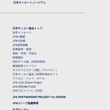
日本サッカーミュージアム
日本サッカー協会トップ
会長メッセージ
JFAの概要
JFAの目標
JFA成長戦略
各種規程・規則
登録・申請・手続き
情報開示
ESGデータ集（GRI対照表）
価値創造ストーリー
サステナビリティ活動（アスパス！）
日本サッカー協会 100周年特設サイト
アクセス・フォー・オール
JFA×文京 Dream Project
JFA DREAM FUND
JFAプロフィール［日英］
JFA PARTNERSHIP PROJECT for DREAM
JFA/Jリーグ協働事業
女子サッカー