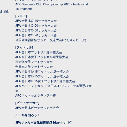
AFC Women's Club Championship 2023 - Invitational
Tournament
対抗戦
[シニア]
JFA 全日本O-40サッカー大会
JFA 全日本O-50サッカー大会
JFA 全日本O-60サッカー大会
JFA 全日本O-70サッカー大会
全国健康福祉祭サッカー交流大会(ねんりんピック)
[フットサル]
JFA 全日本フットサル選手権大会
JFA 全日本女子フットサル選手権大会
自衛隊女子フットサル大会
全日本大学フットサル大会
JFA 全日本U-18フットサル選手権大会
JFA 全日本U-15フットサル選手権大会
JFA 全日本U-15女子フットサル選手権大会
JFA バーモントカップ 全日本U-12フットサル選手権大
会
AFCフットサルクラブ選手権
[ビーチサッカー]
JFA 全日本ビーチサッカー大会
ルールを知ろう！
JFAサッカー文化創造拠点 blue-ing!