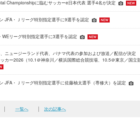
inental Championshipに臨むサッカーe日本代表 選手4名が決定
ーズン JFA・Ｊリーグ特別指定選手に9選手を認定
JFA・WEリーグ特別指定選手に3選手を認定
表、ニュージーランド代表、パナマ代表の参加および放送／配信が決
ッカー2026（10.1＠神奈川／横浜国際総合競技場、10.5＠東京／国立
シーズン JFA・Ｊリーグ特別指定選手に佐藤柚太選手（専修大）を認定
│
一覧へ
│
次の記事へ