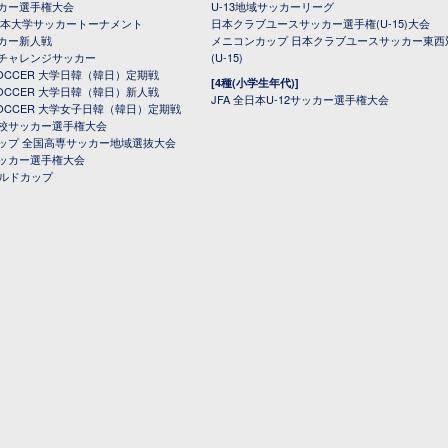
カー選手権大会
U-13地域サッカーリーグ
日本大学サッカートーナメント
日本クラブユースサッカー選手権(U-15)大会
カー新人戦
メニコンカップ 日本クラブユースサッカー東西
チャレンジサッカー
(U-15)
 SOCCER 大学日韓（韓日）定期戦
[4種(小学生年代)]
 SOCCER 大学日韓（韓日）新人戦
JFA 全日本U-12サッカー選手権大会
 SOCCER 大学女子日韓（韓日）定期戦
校サッカー選手権大会
ップ 全国高専サッカー地域選抜大会
ッカー選手権大会
ールドカップ