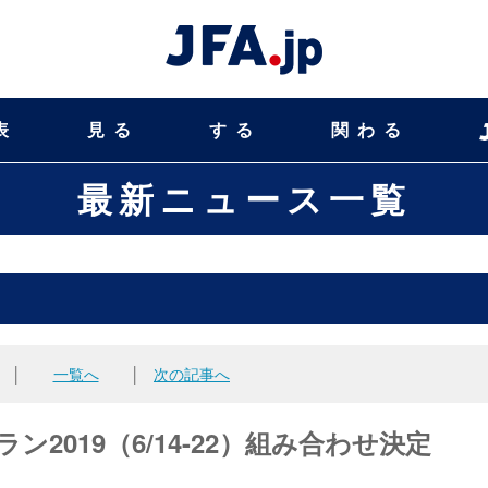
表
見る
する
関わる
最新ニュース一覧
│
一覧へ
│
次の記事へ
ラン2019（6/14-22）組み合わせ決定