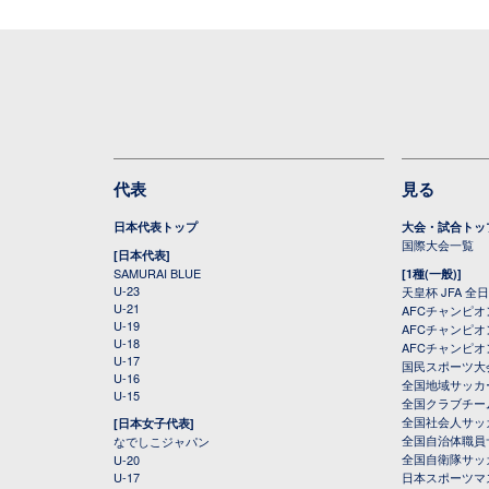
代表
見る
日本代表トップ
大会・試合トッ
国際大会一覧
[日本代表]
SAMURAI BLUE
[1種(一般)]
U-23
天皇杯 JFA 
U-21
AFCチャンピ
U-19
AFCチャンピオン
U-18
AFCチャンピオ
U-17
国民スポーツ大
U-16
全国地域サッカ
U-15
全国クラブチー
全国社会人サッ
[日本女子代表]
全国自治体職員
なでしこジャパン
全国自衛隊サッ
U-20
U-17
日本スポーツマ