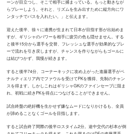
ーンが目立つし、そこで相手に捕まっている。もっと動きなが
らプレーしよう。それと、リズムを生み出すために縦方向にワ
ンタッチでパスを入れたい。」と伝えます。
迎えた後半、徐々に連携が生まれて日本が目指す形が出始めま
すが、ギリシャのパワーを相手に疲労の色も隠せません。する
と後半15分から選手を交替、フレッシュな選手が効果的なプレ
ーで流れを引き戻しますが、チャンスを作りながらもゴールに
は結びつかず、我慢が続きます。
すると後半74分、コーナーキックに攻め上がった進藤選手がペ
ナルティエリア内でファウルを受けてPKを獲得、先制のチャン
スを得ます。しかしこれはギリシャGKのファインセーブに阻ま
れ、初戦に続きPKを得点につなげることができません。
試合終盤の絶好機を生かせず嫌なムードになりかけるも、全員
が諦めることなくゴールを目指します。
すると試合終了間際の後半ロスタイム2分。途中交代の杉本が倒
されてフリーキックを得ます。これを蹴るのはDFの進藤選手。