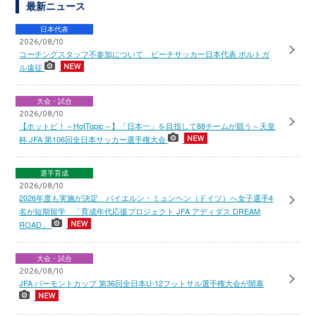
最新ニュース
日本代表
2026/08/10
コーチングスタッフ不参加について ビーチサッカー日本代表 ポルトガ
ル遠征
大会・試合
2026/08/10
【ホットピ！～HotTopic～】「日本一」を目指して88チームが競う～天皇
杯 JFA 第106回全日本サッカー選手権大会
選手育成
2026/08/10
2026年度も実施が決定 バイエルン・ミュンヘン（ドイツ）へ女子選手4
名が短期留学 「育成年代応援プロジェクト JFA アディダス DREAM
ROAD」
大会・試合
2026/08/10
JFA バーモントカップ 第36回全日本U-12フットサル選手権大会が開幕