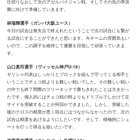
仕切りなおして次のアゼルバイジャン戦、そしてその先の準決
勝に向けて準備していきます。
林瑞輝選手（ガンバ大阪ユース）
今日の試合は無失点で終えれたということで次の試合にも繋が
る試合にすることができたと思います。今チームの雰囲気もい
いので、この調子を維持して優勝を目指して頑張っていきま
す。
山口真司選手（ヴィッセル神戸U-18）
ギリシャ代表はしっかりとブロックを組んで守ってくる相手と
いうことでチェコ戦よりも難しい戦いでした。その難しい戦い
の中でも終了間際のフリーキックで勝ちきれたことは大きかっ
たです。個人的にはチェコ戦の時よりもドリブルでしかけて左
サイドを突破することが何回かできました。しかし、突破した
後のクロスの精度が悪く得点にはつながらなかったので、次の
試合は精度をあげるようにしたいです。そして、積極的にシュ
ートを打って得点も狙いたいです。