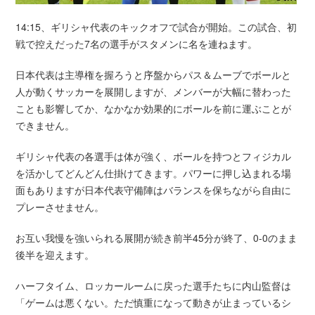
14:15、ギリシャ代表のキックオフで試合が開始。この試合、初
戦で控えだった7名の選手がスタメンに名を連ねます。
日本代表は主導権を握ろうと序盤からパス＆ムーブでボールと
人が動くサッカーを展開しますが、メンバーが大幅に替わった
ことも影響してか、なかなか効果的にボールを前に運ぶことが
できません。
ギリシャ代表の各選手は体が強く、ボールを持つとフィジカル
を活かしてどんどん仕掛けてきます。パワーに押し込まれる場
面もありますが日本代表守備陣はバランスを保ちながら自由に
プレーさせません。
お互い我慢を強いられる展開が続き前半45分が終了、0-0のまま
後半を迎えます。
ハーフタイム、ロッカールームに戻った選手たちに内山監督は
「ゲームは悪くない。ただ慎重になって動きが止まっているシ