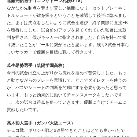
進藤亮佑選手（コンサドーレ札幌U-18）
なかなか先制点を奪えず苦しい展開になり、セットプレーやミ
ドルシュートが鍵を握るということを確認して後半に臨みまし
た。まずは失点をしないように試合を運び、終了間際に直接FK
を獲得しました。試合前のアップを見てくれていた監督に太鼓
判を押され、僕がキッカーに指名されました。自信を持って振
り抜いたことがゴールに繋がったと思います。残り3試合日本ら
しいサッカーで優勝を目標に戦って行きます。
瓜生昂勢選手（筑陽学園高校）
今日の試合は立ち上がりから流れを掴めず苦労しました。もっ
と動きながらのプレーを意識して、どこでダイレクトを使うの
か、パスやシュートの判断を的確にする必要があったと思って
います。もっと効果的に動いてチャンスメークをしたいです
し、次の試合は得点を狙っていきます。優勝に向けてチームに
貢献したいです。
髙木彰人選手（ガンバ大阪ユース）
チェコ戦、ギリシャ戦と2連勝できたことはとても良かったで