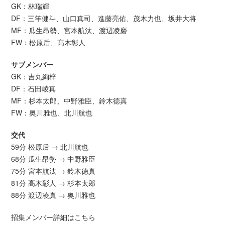
GK：林瑞輝
DF：三竿健斗、山口真司、進藤亮佑、茂木力也、坂井大将
MF：瓜生昂勢、宮本航汰、渡辺凌磨
FW：松原后、髙木彰人
サブメンバー
GK：吉丸絢梓
DF：石田崚真
MF：杉本太郎、中野雅臣、鈴木徳真
FW：奥川雅也、北川航也
交代
59分 松原后 → 北川航也
68分 瓜生昂勢 → 中野雅臣
75分 宮本航汰 → 鈴木徳真
81分 髙木彰人 → 杉本太郎
88分 渡辺凌真 → 奥川雅也
招集メンバー詳細はこちら