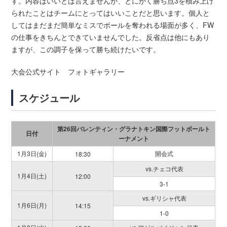
す。内容はいいとは言えませんが、とにかく勝ち点3を積み上げ
られたことはチームにとってはいいことだと思います。個人と
してはまだまだ簡単なミスでボールを奪われる場面が多く、FW
の仕事をきちんとできていませんでした。反省点は他にもあり
ますが、この調子を保って勝ち続けたいです。
大会公式サイト フォトギャラリー
スケジュール
第26回バレンティン・グラナトキン国際フットボールト
日付
ーナメント
1月3日(金)
開会式
18:30
vs.チェコ代表
1月4日(土)
12:00
3-1
vs.ギリシャ代表
1月6日(月)
14:15
1-0