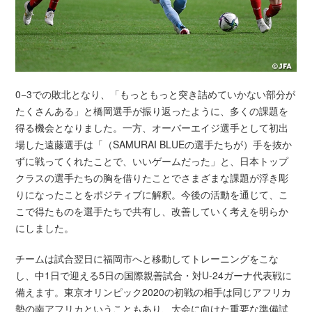
0−3での敗北となり、「もっともっと突き詰めていかない部分が
たくさんある」と橋岡選手が振り返ったように、多くの課題を
得る機会となりました。一方、オーバーエイジ選手として初出
場した遠藤選手は「（SAMURAI BLUEの選手たちが）手を抜か
ずに戦ってくれたことで、いいゲームだった」と、日本トップ
クラスの選手たちの胸を借りたことでさまざまな課題が浮き彫
りになったことをポジティブに解釈。今後の活動を通じて、こ
こで得たものを選手たちで共有し、改善していく考えを明らか
にしました。
チームは試合翌日に福岡市へと移動してトレーニングをこな
し、中1日で迎える5日の国際親善試合・対U-24ガーナ代表戦に
備えます。東京オリンピック2020の初戦の相手は同じアフリカ
勢の南アフリカということもあり、大会に向けた重要な準備試