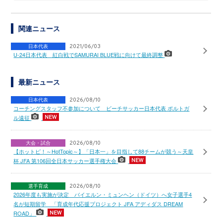
関連ニュース
日本代表
2021/06/03
U-24日本代表 紅白戦でSAMURAI BLUE戦に向けて最終調整
最新ニュース
日本代表
2026/08/10
コーチングスタッフ不参加について ビーチサッカー日本代表 ポルトガ
ル遠征
大会・試合
2026/08/10
【ホットピ！～HotTopic～】「日本一」を目指して88チームが競う～天皇
杯 JFA 第106回全日本サッカー選手権大会
選手育成
2026/08/10
2026年度も実施が決定 バイエルン・ミュンヘン（ドイツ）へ女子選手4
名が短期留学 「育成年代応援プロジェクト JFA アディダス DREAM
ROAD」