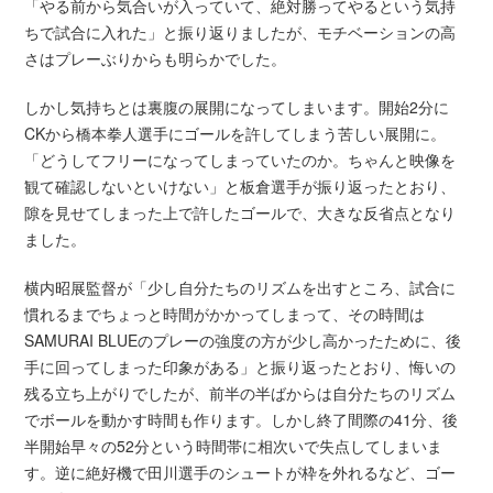
「やる前から気合いが入っていて、絶対勝ってやるという気持
ちで試合に入れた」と振り返りましたが、モチベーションの高
さはプレーぶりからも明らかでした。
しかし気持ちとは裏腹の展開になってしまいます。開始2分に
CKから橋本拳人選手にゴールを許してしまう苦しい展開に。
「どうしてフリーになってしまっていたのか。ちゃんと映像を
観て確認しないといけない」と板倉選手が振り返ったとおり、
隙を見せてしまった上で許したゴールで、大きな反省点となり
ました。
横内昭展監督が「少し自分たちのリズムを出すところ、試合に
慣れるまでちょっと時間がかかってしまって、その時間は
SAMURAI BLUEのプレーの強度の方が少し高かったために、後
手に回ってしまった印象がある」と振り返ったとおり、悔いの
残る立ち上がりでしたが、前半の半ばからは自分たちのリズム
でボールを動かす時間も作ります。しかし終了間際の41分、後
半開始早々の52分という時間帯に相次いで失点してしまいま
す。逆に絶好機で田川選手のシュートが枠を外れるなど、ゴー