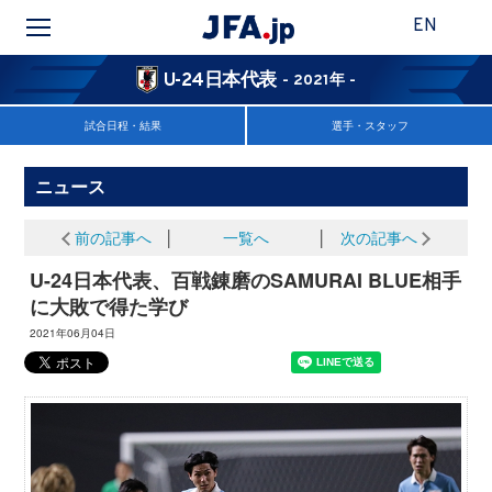
EN
U-24日本代表
- 2021年 -
試合日程・結果
選手・スタッフ
ニュース
前の記事へ
│
一覧へ
│
次の記事へ
U-24日本代表、百戦錬磨のSAMURAI BLUE相手
に大敗で得た学び
2021年06月04日