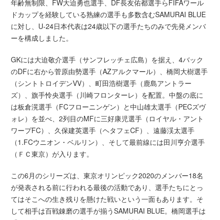
年齢無制限、FW大迫勇也選手、DF長友佑都選手らFIFAワール
ドカップを経験している熟練の選手も多数含むSAMURAI BLUE
に対し、U-24日本代表は24歳以下の選手たちのみで先発メンバ
ーを構成しました。
GKには大迫敬介選手（サンフレッチェ広島）を据え、4バック
のDFに右から菅原由勢選手（AZアルクマール）、橋岡大樹選手
（シントトロイデンVV）、町田浩樹選手（鹿島アントラー
ズ）、旗手怜央選手（川崎フロンターレ）を配置。中盤の底に
は板倉滉選手（FCフローニンゲン）と中山雄太選手（PECズヴ
ォレ）を並べ、2列目のMFに三好康児選手（ロイヤル・アント
ワープFC）、久保建英選手（ヘタフェCF）、遠藤渓太選手
（1.FCウニオン・ベルリン）、そして最前線には田川亨介選手
（ＦＣ東京）が入ります。
この6月のシリーズは、東京オリンピック2020のメンバー18名
が発表される前に行われる最後の活動であり、選手たちにとっ
てはそこへの生き残りを懸けた戦いという一面もあります。そ
して相手は百戦錬磨の選手が揃うSAMURAI BLUE。橋岡選手は