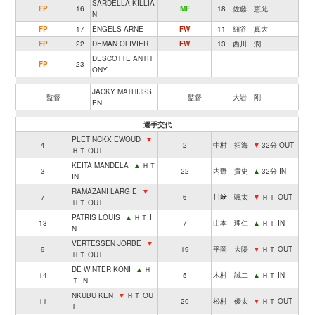
SARDELLA KILLIA
FP
16
MF
18
佐藤 恵允
N
FP
17
ENGELS ARNE
FW
11
細谷 真大
FP
22
DEMAN OLIVIER
FW
13
西川 潤
DESCOTTE ANTH
FP
23
ONY
JACKY MATHIJSS
監督
監督
大岩 剛
EN
選手交代
PLETINCKX EWOUD
▼
4
2
中村 拓海
▼
32分 OUT
ＨＴ OUT
KEITA MANDELA
▲
ＨＴ
3
22
内野 貴史
▲
32分 IN
IN
RAMAZANI LARGIE
▼
7
6
川﨑 颯太
▼
ＨＴ OUT
ＨＴ OUT
PATRIS LOUIS
▲
ＨＴ I
13
7
山本 理仁
▲
ＨＴ IN
N
VERTESSEN JORBE
▼
9
19
平岡 大陽
▼
ＨＴ OUT
ＨＴ OUT
DE WINTER KONI
▲
Ｈ
14
5
木村 誠二
▲
ＨＴ IN
Ｔ IN
NKUBU KEN
▼
ＨＴ OU
11
20
松村 優太
▼
ＨＴ OUT
T