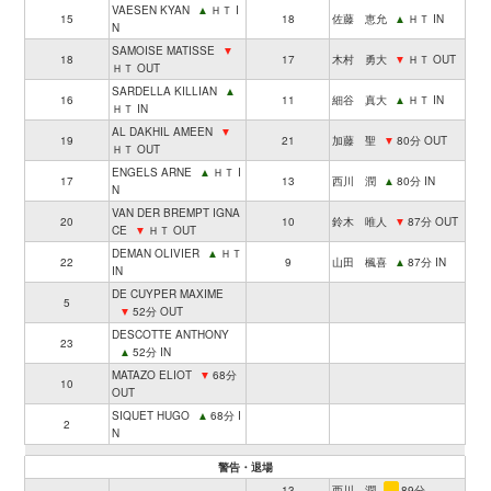
VAESEN KYAN
▲
ＨＴ I
15
18
佐藤 恵允
▲
ＨＴ IN
N
SAMOISE MATISSE
▼
18
17
木村 勇大
▼
ＨＴ OUT
ＨＴ OUT
SARDELLA KILLIAN
▲
16
11
細谷 真大
▲
ＨＴ IN
ＨＴ IN
AL DAKHIL AMEEN
▼
19
21
加藤 聖
▼
80分 OUT
ＨＴ OUT
ENGELS ARNE
▲
ＨＴ I
17
13
西川 潤
▲
80分 IN
N
VAN DER BREMPT IGNA
20
10
鈴木 唯人
▼
87分 OUT
CE
▼
ＨＴ OUT
DEMAN OLIVIER
▲
ＨＴ
22
9
山田 楓喜
▲
87分 IN
IN
DE CUYPER MAXIME
5
▼
52分 OUT
DESCOTTE ANTHONY
23
▲
52分 IN
MATAZO ELIOT
▼
68分
10
OUT
SIQUET HUGO
▲
68分 I
2
N
警告・退場
13
西川 潤
89分