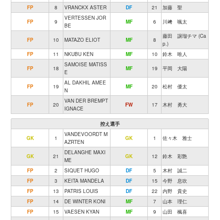
FP
8
VRANCKX ASTER
DF
21
加藤 聖
VERTESSEN JOR
FP
9
MF
6
川﨑 颯太
BE
藤田 譲瑠チマ (Ca
FP
10
MATAZO ELIOT
MF
8
p.)
FP
11
NKUBU KEN
MF
10
鈴木 唯人
SAMOISE MATISS
FP
18
MF
19
平岡 大陽
E
AL DAKHIL AMEE
FP
19
MF
20
松村 優太
N
VAN DER BREMPT
FP
20
FW
17
木村 勇大
IGNACE
控え選手
VANDEVOORDT M
GK
1
GK
1
佐々木 雅士
AZRTEN
DELANGHE MAXI
GK
21
GK
12
鈴木 彩艶
ME
FP
2
SIQUET HUGO
DF
5
木村 誠二
FP
3
KEITA MANDELA
DF
15
今野 息吹
FP
13
PATRIS LOUIS
DF
22
内野 貴史
FP
14
DE WINTER KONI
MF
7
山本 理仁
FP
15
VAESEN KYAN
MF
9
山田 楓喜