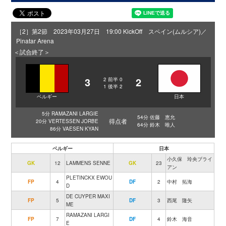
［2］第2節 2023年03月27日 19:00 KickOff スペイン(ムルシア)／
Pinatar Arena
＜試合終了＞
3
2
2
前半
0
1
後半
2
ベルギー
日本
5分 RAMAZANI LARGIE
54分 佐藤 恵允
得点者
20分 VERTESSEN JORBE
64分 鈴木 唯人
86分 VAESEN KYAN
ベルギー
日本
小久保 玲央ブライ
GK
12
LAMMENS SENNE
GK
23
アン
PLETINCKX EWOU
FP
4
DF
2
中村 拓海
D
DE CUYPER MAXI
FP
5
DF
3
西尾 隆矢
ME
RAMAZANI LARGI
FP
7
DF
4
鈴木 海音
E