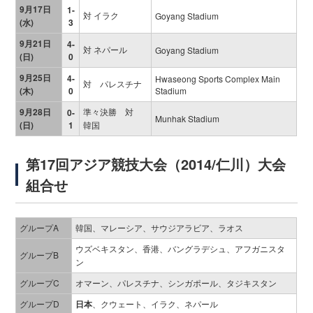
9月17日
1-
対 イラク
Goyang Stadium
(水)
3
9月21日
4-
対 ネパール
Goyang Stadium
(日)
0
9月25日
4-
Hwaseong Sports Complex Main
対 パレスチナ
(木)
0
Stadium
9月28日
準々決勝 対
0-
Munhak Stadium
(日)
1
韓国
第17回アジア競技大会（2014/仁川）大会
組合せ
グループA
韓国、マレーシア、サウジアラビア、ラオス
ウズベキスタン、香港、バングラデシュ、アフガニスタ
グループB
ン
グループC
オマーン、パレスチナ、シンガポール、タジキスタン
グループD
日本
、クウェート、イラク、ネパール