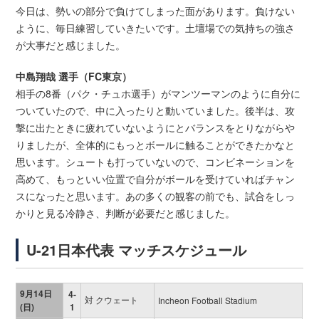
今日は、勢いの部分で負けてしまった面があります。負けない
ように、毎日練習していきたいです。土壇場での気持ちの強さ
が大事だと感じました。
中島翔哉 選手（FC東京）
相手の8番（パク・チュホ選手）がマンツーマンのように自分に
ついていたので、中に入ったりと動いていました。後半は、攻
撃に出たときに疲れていないようにとバランスをとりながらや
りましたが、全体的にもっとボールに触ることができたかなと
思います。シュートも打っていないので、コンビネーションを
高めて、もっといい位置で自分がボールを受けていればチャン
スになったと思います。あの多くの観客の前でも、試合をしっ
かりと見る冷静さ、判断が必要だと感じました。
U-21日本代表 マッチスケジュール
9月14日
4-
対 クウェート
Incheon Football Stadium
(日)
1