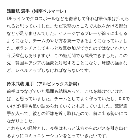
遠藤航 選手（湘南ベルマーレ）
DFラインでクロスボールなどを徹底して守れば最低限は抑えら
れると思っていました。ただ攻撃のところで人数をかける部分
などが足りませんでした。イメージするプレーが徐々に出せる
ようになり、チームのやり方を統一できるようになっていまし
た。ボランチとしてもっと攻撃参加ができたのではないかとい
う反省点もありますが、この短期間でも成長できました。この
先、韓国やアジアの強豪と対戦することになり、球際の強さな
ど、レベルアップしなければならないです。
鈴木武蔵 選手（アルビレックス新潟）
前半はつなげていた場面も結構あって、これを続けていけれ
ば、と思っていました。チームとしてよく守っていたし、0-0で
いけば相手も追い詰められていくとも思っていました。荒野選
手が入って、彼との距離を近く取れたので、前に出る勢いにつ
ながりました。
これをいい経験とし、今後はもっと味方からのパスを引き出せ
るようにコミュニケーションをとっていきたいです。