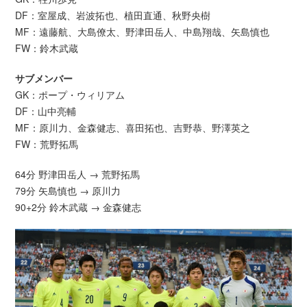
DF：室屋成、岩波拓也、植田直通、秋野央樹
MF：遠藤航、大島僚太、野津田岳人、中島翔哉、矢島慎也
FW：鈴木武蔵
サブメンバー
GK：ポープ・ウィリアム
DF：山中亮輔
MF：原川力、金森健志、喜田拓也、吉野恭、野澤英之
FW：荒野拓馬
64分 野津田岳人 → 荒野拓馬
79分 矢島慎也 → 原川力
90+2分 鈴木武蔵 → 金森健志