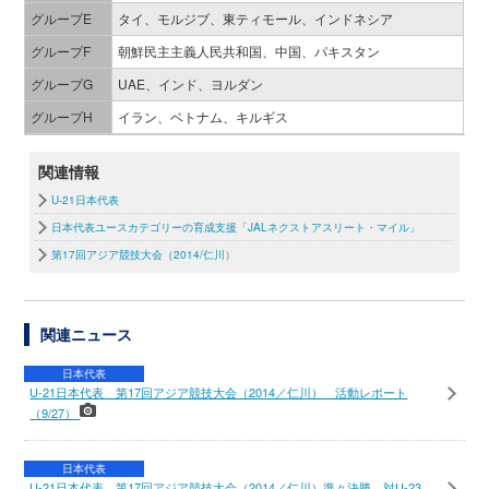
グループE
タイ、モルジブ、東ティモール、インドネシア
グループF
朝鮮民主主義人民共和国、中国、パキスタン
グループG
UAE、インド、ヨルダン
グループH
イラン、ベトナム、キルギス
関連情報
U-21日本代表
日本代表ユースカテゴリーの育成支援「JALネクストアスリート・マイル」
第17回アジア競技大会（2014/仁川）
関連ニュース
日本代表
U-21日本代表 第17回アジア競技大会（2014／仁川） 活動レポート
（9/27）
日本代表
U-21日本代表 第17回アジア競技大会（2014／仁川）準々決勝 対U-23