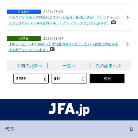
日本代表
2026/08/05
ウルグアイ代表との対戦およびテレビ放送／配信が決定 キリンチャレン
ジカップ2026（9.24＠宮城／キューアンドエースタジアムみやぎ）
指導者
2026/08/04
【ホットピ！～HotTopic～】女性指導者を2倍にしたい～女性指導者が広
げる女子サッカーの未来～
前の記事へ
│
一覧へ
│
次の記事へ
代表