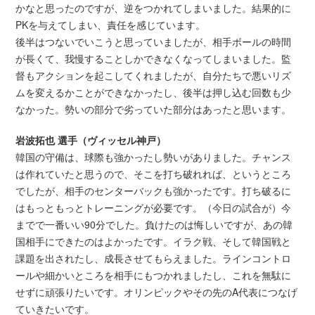
かなと思ったのですが、逆をつかれてしまいました。結果的に
PKを与えてしまい、責任を感じています。
後半はつないでいこうと思っていましたが、相手ボールの時間
が長くて、我慢することしかできなくなってしまいました。監
督もアクションを起こしてくれましたが、自分たちで悪いリズ
ムを変えるかことができなかったし、後半は押し込む回数も少
なかった。勢いの部分で劣っていた部分はあったと思います。
岩波拓也 選手（ヴィッセル神戸）
韓国の守備は、球際も強かったし勢いがありました。チャンス
は作れていたと思うので、そこを打ち破れれば、というところ
でしたが、相手のセンターバックも強かったです。打ち破るに
はもっともっとトレーニングが必要です。（今日の試合が）今
までで一番いい90分でした。負けたのは悔しいですが、あの韓
国相手にできたのはよかったです。イラク戦、そして韓国戦と
課題を出されたし、成長させてもらえました。ラインコントロ
ールや細かいところを相手にもつかれましたし、これを無駄に
せずに頑張りたいです。オリンピックやその先のA代表につなげ
ていきたいです。