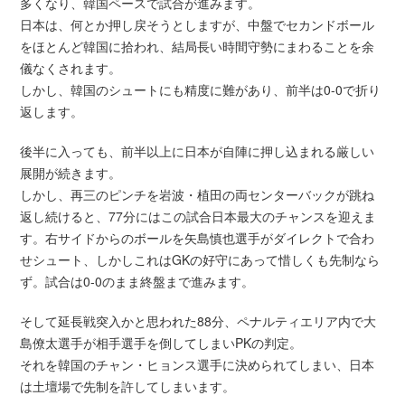
多くなり、韓国ペースで試合が進みます。
日本は、何とか押し戻そうとしますが、中盤でセカンドボール
をほとんど韓国に拾われ、結局長い時間守勢にまわることを余
儀なくされます。
しかし、韓国のシュートにも精度に難があり、前半は0-0で折り
返します。
後半に入っても、前半以上に日本が自陣に押し込まれる厳しい
展開が続きます。
しかし、再三のピンチを岩波・植田の両センターバックが跳ね
返し続けると、77分にはこの試合日本最大のチャンスを迎えま
す。右サイドからのボールを矢島慎也選手がダイレクトで合わ
せシュート、しかしこれはGKの好守にあって惜しくも先制なら
ず。試合は0-0のまま終盤まで進みます。
そして延長戦突入かと思われた88分、ペナルティエリア内で大
島僚太選手が相手選手を倒してしまいPKの判定。
それを韓国のチャン・ヒョンス選手に決められてしまい、日本
は土壇場で先制を許してしまいます。