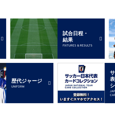
試合日程・
結果
FIXTURES & RESULTS
サ
表
歴代ジャージ
シ
UNIFORM
JA
CA