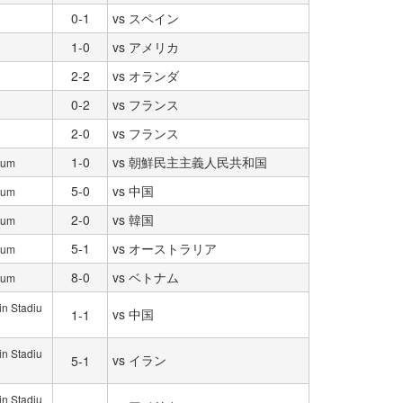
0-1
vs スペイン
1-0
vs アメリカ
2-2
vs オランダ
0-2
vs フランス
2-0
vs フランス
1-0
vs 朝鮮民主主義人民共和国
ium
5-0
vs 中国
ium
2-0
vs 韓国
ium
5-1
vs オーストラリア
ium
8-0
vs ベトナム
ium
in Stadiu
vs 中国
1-1
in Stadiu
vs イラン
5-1
in Stadiu