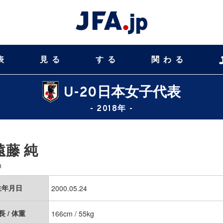
表
見る
する
関わる
U-20日本女子代表
- 2018年 -
遠藤 純
n
生年月日
2000.05.24
長 / 体重
166cm / 55kg