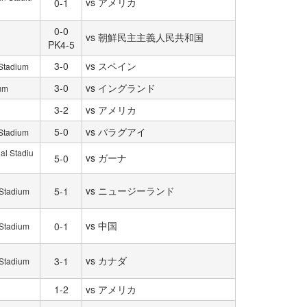
vs アメリカ
0-1
0-0
vs 朝鮮民主主義人民共和国
PK4-5
3-0
vs スペイン
 Stadium
3-0
vs イングランド
ium
3-2
vs アメリカ
5-0
vs パラグアイ
 Stadium
al Stadiu
vs ガーナ
5-0
vs ニュージーランド
5-1
 Stadium
vs 中国
0-1
 Stadium
vs カナダ
3-1
 Stadium
1-2
vs アメリカ
d