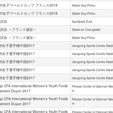
U-20女子ワールドカップ フランス2018
Stade Guy-Piriou
U-20女子ワールドカップ フランス2018
Stade Guy-Piriou
善試合
Sportpark Zuid
試合 ～フランス遠征～
Stade du Clos gastel
試合 ～フランス遠征～
Stade Guy Piriou
-19女子選手権中国2017
Jiangning Sports Centre Stad
-19女子選手権中国2017
Jiangning Sports Centre Stad
-19女子選手権中国2017
Jiangning Sports Centre Stad
-19女子選手権中国2017
Jiangning Sports Centre Stad
-19女子選手権中国2017
Jiangning Sports Centre Stad
p CFA International Women’s Youth Footb
Fitness Center of Qiannan Ma
rnament Duyun 2017
m
p CFA International Women’s Youth Footb
Fitness Center of Qiannan Ma
rnament Duyun 2017
m
p CFA International Women’s Youth Footb
Fitness Center of Qiannan Ma