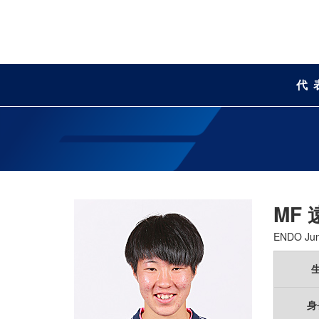
代
MF
ENDO Ju
身