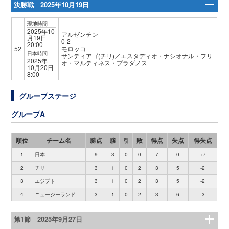
決勝戦 2025年10月19日
現地時間
2025年10
アルゼンチン
月19日
0-2
20:00
52
モロッコ
日本時間
サンティアゴ(チリ)／エスタディオ・ナシオナル・フリ
2025年
オ・マルティネス・プラダノス
10月20日
8:00
グループステージ
グループA
順位
チーム名
勝点
勝
引
敗
得点
失点
得失点
1
日本
9
3
0
0
7
0
+7
2
チリ
3
1
0
2
3
5
-2
3
エジプト
3
1
0
2
3
5
-2
4
ニュージーランド
3
1
0
2
3
6
-3
第1節 2025年9月27日