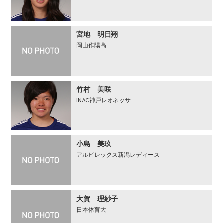
宮地 明日翔
岡山作陽高
竹村 美咲
INAC神戸レオネッサ
小島 美玖
アルビレックス新潟レディース
大賀 理紗子
日本体育大