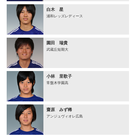
白木 星
浦和レッズレディース
園田 瑞貴
武蔵丘短期大
小林 里歌子
常盤木学園高
齋原 みず稀
アンジュヴィオレ広島