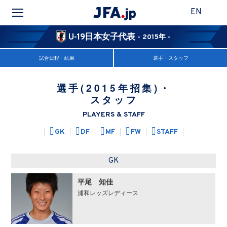
EN
U-19日本女子代表
- 2015年 -
試合日程・結果
選手・スタッフ
選手(2015年招集)・
スタッフ
PLAYERS & STAFF
GK
DF
MF
FW
STAFF
GK
平尾 知佳
浦和レッズレディース