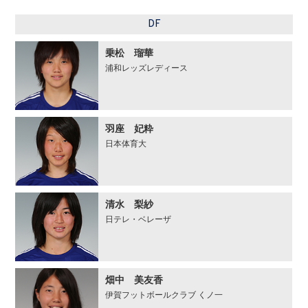
DF
乗松 瑠華
浦和レッズレディース
羽座 妃粋
日本体育大
清水 梨紗
日テレ・ベレーザ
畑中 美友香
伊賀フットボールクラブ くノ一