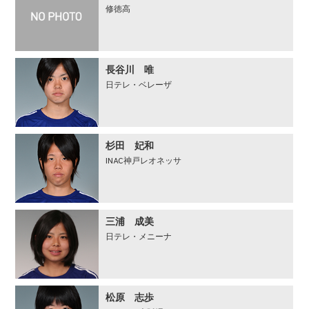
修徳高
長谷川 唯
日テレ・ベレーザ
杉田 妃和
INAC神戸レオネッサ
三浦 成美
日テレ・メニーナ
松原 志歩