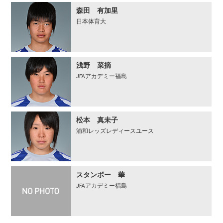
森田 有加里
日本体育大
浅野 菜摘
JFAアカデミー福島
松本 真未子
浦和レッズレディースユース
スタンボー 華
JFAアカデミー福島